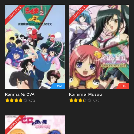
COMPLETED
COMPLETED
OVA
BD
Ranma ½ OVA
Koihime†Musou
7.73
6.72
COMPLETED