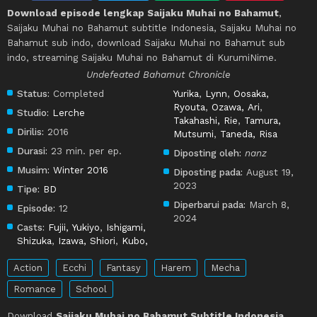
Download episode lengkap Saijaku Muhai no Bahamut
,
Saijaku Muhai no Bahamut subtitle Indonesia, Saijaku Muhai no
Bahamut sub indo, download Saijaku Muhai no Bahamut sub
indo, streaming Saijaku Muhai no Bahamut di KurumiNime.
Undefeated Bahamut Chronicle
Status:
Completed
Yurika
,
Lynn
,
Oosaka,
Ryouta
,
Ozawa, Ari
,
Studio:
Lerche
Takahashi, Rie
,
Tamura,
Dirilis:
2016
Mutsumi
,
Taneda, Risa
Durasi:
23 min. per ep.
Diposting oleh:
nanz
Musim:
Winter 2016
Diposting pada:
August 19,
2023
Tipe:
BD
Diperbarui pada:
March 8,
Episode:
12
2024
Casts:
Fujii, Yukiyo
,
Ishigami,
Shizuka
,
Izawa, Shiori
,
Kubo,
Action
Ecchi
Fantasy
Harem
Mecha
Romance
School
Download
Saijaku Muhai no Bahamut Subtitle Indonesia