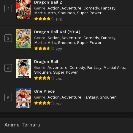
Dragon Ball Z
Genre
:
Action
,
Adventure
,
Comedy
,
Fantasy
,
2
Martial Arts
,
Shounen
,
Super Power
8.16
Dragon Ball Kai (2014)
Genre
:
Action
,
Adventure
,
Comedy
,
Fantasy
,
3
Martial Arts
,
Shounen
,
Super Power
7.68
Dragon Ball
Genre
:
Adventure
,
Comedy
,
Fantasy
,
Martial Arts
,
4
Shounen
,
Super Power
7.96
One Piece
Genre
:
Action
,
Adventure
,
Fantasy
,
Shounen
5
8.68
Anime Terbaru