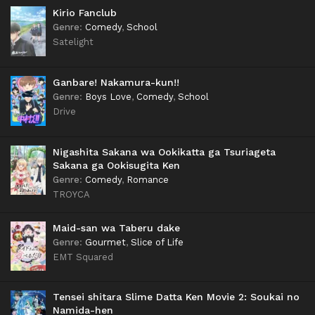
Kirio Fanclub
Genre
:
Comedy
,
School
Satelight
Ganbare! Nakamura-kun!!
Genre
:
Boys Love
,
Comedy
,
School
Drive
Nigashita Sakana wa Ookikatta ga Tsuriageta
Sakana ga Ookisugita Ken
Genre
:
Comedy
,
Romance
TROYCA
Maid-san wa Taberu dake
Genre
:
Gourmet
,
Slice of Life
EMT Squared
Tensei shitara Slime Datta Ken Movie 2: Soukai no
Namida-hen