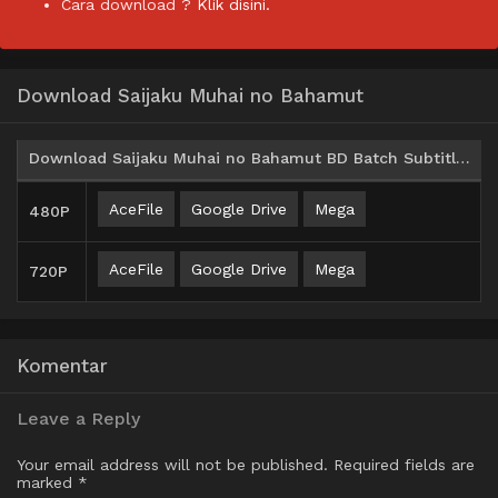
Cara download ?
Klik disini.
Download Saijaku Muhai no Bahamut
Download Saijaku Muhai no Bahamut BD Batch Subtitle Indonesia
AceFile
Google Drive
Mega
480P
AceFile
Google Drive
Mega
720P
Komentar
Leave a Reply
Your email address will not be published.
Required fields are
marked
*