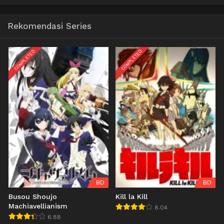
Rekomendasi Series
COMPLETED
COMPLETED
BD
BD
Busou Shoujo
Kill la Kill
Machiavellianism
8.04
6.88