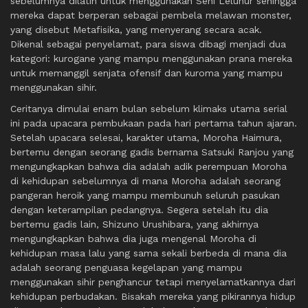
sebelumnya dilatih untuk menggunakan Seni Leluhur sehingga
mereka dapat berperan sebagai pembela melawan monster,
yang disebut Metafisika, yang menyerang secara acak.
Dikenal sebagai penyelamat, para siswa dibagi menjadi dua
kategori: kurogane yang mampu menggunakan prana mereka
untuk memanggil senjata ofensif dan kuroma yang mampu
menggunakan sihir.
Ceritanya dimulai enam bulan sebelum klimaks utama serial
ini pada upacara pembukaan pada hari pertama tahun ajaran.
Setelah upacara selesai, karakter utama, Moroha Haimura,
bertemu dengan seorang gadis bernama Satsuki Ranjou yang
mengungkapkan bahwa dia adalah adik perempuan Moroha
di kehidupan sebelumnya di mana Moroha adalah seorang
pangeran heroik yang mampu membunuh seluruh pasukan
dengan keterampilan pedangnya. Segera setelah itu dia
bertemu gadis lain, Shizuno Urushibara, yang akhirnya
mengungkapkan bahwa dia juga mengenal Moroha di
kehidupan masa lalu yang sama sekali berbeda di mana dia
adalah seorang penguasa kegelapan yang mampu
menggunakan sihir penghancur tetapi menyelamatkannya dari
kehidupan perbudakan. Bisakah mereka yang pikirannya hidup