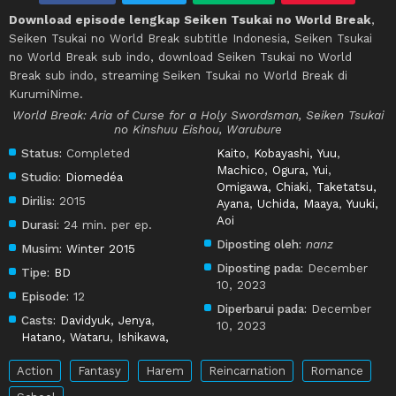
Download episode lengkap Seiken Tsukai no World Break
,
Seiken Tsukai no World Break subtitle Indonesia, Seiken Tsukai
no World Break sub indo, download Seiken Tsukai no World
Break sub indo, streaming Seiken Tsukai no World Break di
KurumiNime.
World Break: Aria of Curse for a Holy Swordsman, Seiken Tsukai
no Kinshuu Eishou, Warubure
Status:
Completed
Kaito
,
Kobayashi, Yuu
,
Machico
,
Ogura, Yui
,
Studio:
Diomedéa
Omigawa, Chiaki
,
Taketatsu,
Dirilis:
2015
Ayana
,
Uchida, Maaya
,
Yuuki,
Aoi
Durasi:
24 min. per ep.
Diposting oleh:
nanz
Musim:
Winter 2015
Diposting pada:
December
Tipe:
BD
10, 2023
Episode:
12
Diperbarui pada:
December
Casts:
Davidyuk, Jenya
,
10, 2023
Hatano, Wataru
,
Ishikawa,
Action
Fantasy
Harem
Reincarnation
Romance