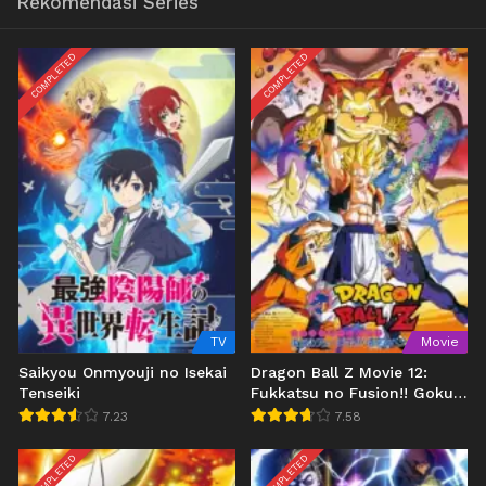
Rekomendasi Series
COMPLETED
COMPLETED
TV
Movie
Saikyou Onmyouji no Isekai
Dragon Ball Z Movie 12:
Tenseiki
Fukkatsu no Fusion!! Gokuu
to Vegeta
7.23
7.58
COMPLETED
COMPLETED