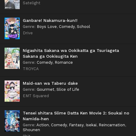
Satelight
Ganbare! Nakamura-kun!!
Genre
:
Boys Love
,
Comedy
,
School
Drive
Nigashita Sakana wa Ookikatta ga Tsuriageta
Sakana ga Ookisugita Ken
Genre
:
Comedy
,
Romance
TROYCA
Maid-san wa Taberu dake
Genre
:
Gourmet
,
Slice of Life
EMT Squared
Tensei shitara Slime Datta Ken Movie 2: Soukai no
Namida-hen
Genre
:
Action
,
Comedy
,
Fantasy
,
Isekai
,
Reincarnation
,
Shounen