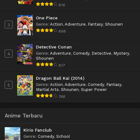
8.16
One Piece
Genre
:
Action
,
Adventure
,
Fantasy
,
Shounen
3
8.68
Detective Conan
Genre
:
Adventure
,
Comedy
,
Detective
,
Mystery
,
4
Shounen
8.17
Dragon Ball Kai (2014)
Genre
:
Action
,
Adventure
,
Comedy
,
Fantasy
,
5
Martial Arts
,
Shounen
,
Super Power
7.68
Anime Terbaru
Kirio Fanclub
Genre
:
Comedy
,
School