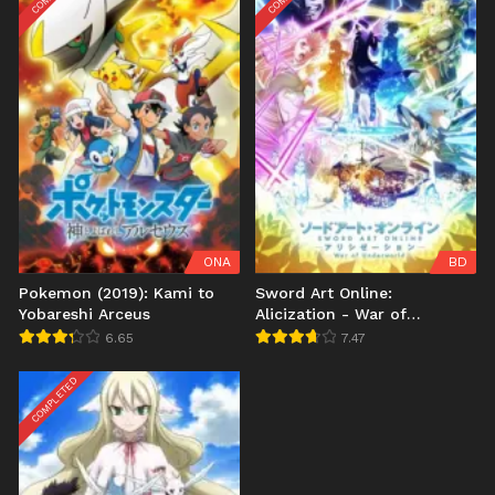
ONA
BD
Pokemon (2019): Kami to
Sword Art Online:
Yobareshi Arceus
Alicization - War of
Underworld 2nd Season
6.65
7.47
COMPLETED