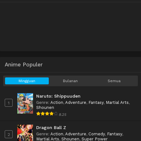
Anime Populer
Mingguan
Bulanan
Semua
Naruto: Shippuuden
Genre
:
Action
,
Adventure
,
Fantasy
,
Martial Arts
,
1
Shounen
8.25
Dragon Ball Z
Genre
:
Action
,
Adventure
,
Comedy
,
Fantasy
,
2
Martial Arts
,
Shounen
,
Super Power