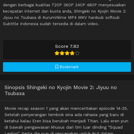
dengan berbagai kualitas 720P 360P 240P 480P menyesuaikan
kecepatan internet dan kuota anda, Shingeki no Kyojin Movie 2:
Jiyuu no Tsubasa di KurumiNime MP4 MKV hardsub softsub
Subtitle Indonesia sudah tersedia di dalam video.
Score 7.83
Bookmark
Sinopsis Shingeki no Kyojin Movie 2: Jiyuu no
Tsubasa
Movie recap season 1 yang akan menceritakan episode 14-25.
Setelah penyerangan tembok sina ada rahasia yang baru di
ketahui kalau Eren bisa berubah menjadi Titan. Lalu eren pun
di bawah pengawasan khusus dari tim luar dinding “Squad
Legion”. Serta dia pun di rencanakan untuk ikut dalam