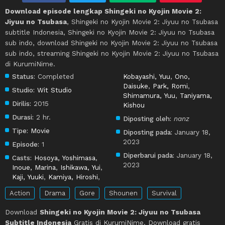
Download episode lengkap Shingeki no Kyojin Movie 2:
Jiyuu no Tsubasa
, Shingeki no Kyojin Movie 2: Jiyuu no Tsubasa
subtitle Indonesia, Shingeki no Kyojin Movie 2: Jiyuu no Tsubasa
sub indo, download Shingeki no Kyojin Movie 2: Jiyuu no Tsubasa
sub indo, streaming Shingeki no Kyojin Movie 2: Jiyuu no Tsubasa
di KurumiNime.
Status:
Completed
Kobayashi, Yuu
,
Ono,
Daisuke
,
Park, Romi
,
Studio:
Wit Studio
Shimamura, Yuu
,
Taniyama,
Dirilis:
2015
Kishou
Durasi:
2 hr.
Diposting oleh:
nanz
Tipe:
Movie
Diposting pada:
January 18,
2023
Episode:
1
Diperbarui pada:
January 18,
Casts:
Hosoya, Yoshimasa
,
2023
Inoue, Marina
,
Ishikawa, Yui
,
Kaji, Yuuki
,
Kamiya, Hiroshi
,
Action
Drama
Gore
Shounen
Survival
Download
Shingeki no Kyojin Movie 2: Jiyuu no Tsubasa
Subtitle Indonesia
Gratis di KurumiNime. Download gratis