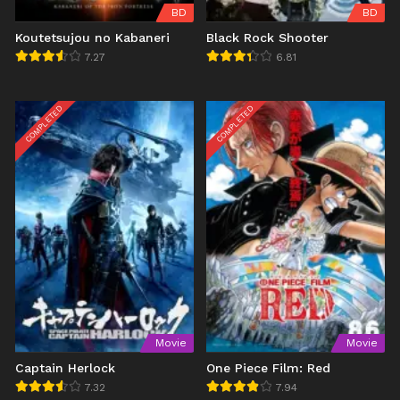
BD
BD
Koutetsujou no Kabaneri
Black Rock Shooter
7.27
6.81
COMPLETED
COMPLETED
Movie
Movie
Captain Herlock
One Piece Film: Red
7.32
7.94