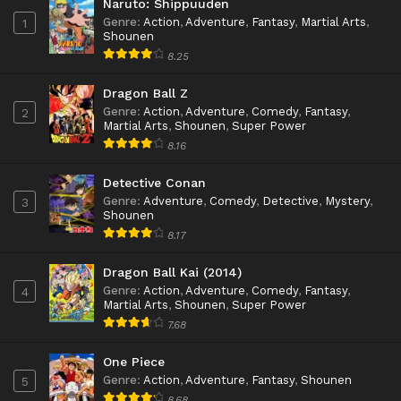
Naruto: Shippuuden
Genre
:
Action
,
Adventure
,
Fantasy
,
Martial Arts
,
1
Shounen
8.25
Dragon Ball Z
Genre
:
Action
,
Adventure
,
Comedy
,
Fantasy
,
2
Martial Arts
,
Shounen
,
Super Power
8.16
Detective Conan
Genre
:
Adventure
,
Comedy
,
Detective
,
Mystery
,
3
Shounen
8.17
Dragon Ball Kai (2014)
Genre
:
Action
,
Adventure
,
Comedy
,
Fantasy
,
4
Martial Arts
,
Shounen
,
Super Power
7.68
One Piece
Genre
:
Action
,
Adventure
,
Fantasy
,
Shounen
5
8.68