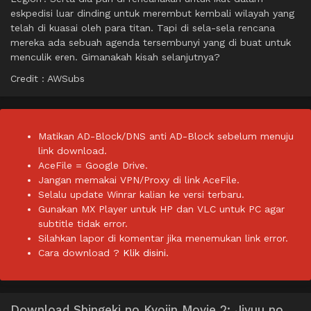
eskpedisi luar dinding untuk merembut kembali wilayah yang
telah di kuasai oleh para titan. Tapi di sela-sela rencana
mereka ada sebuah agenda tersembunyi yang di buat untuk
menculik eren. Gimanakah kisah selanjutnya?
Credit : AWSubs
Matikan AD-Block/DNS anti AD-Block sebelum menuju
link download.
AceFile = Google Drive.
Jangan memakai VPN/Proxy di link AceFile.
Selalu update Winrar kalian ke versi terbaru.
Gunakan MX Player untuk HP dan VLC untuk PC agar
subtitle tidak error.
Silahkan lapor di komentar jika menemukan link error.
Cara download ?
Klik disini.
Download Shingeki no Kyojin Movie 2: Jiyuu no