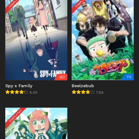
COMPLETED
COMPLETED
BD
TV
Spy x Family
Beelzebub
8.65
7.86
COMPLETED