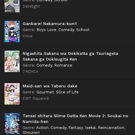
Satelight
Ganbare! Nakamura-kun!!
Genre
:
Boys Love
,
Comedy
,
School
Drive
Nigashita Sakana wa Ookikatta ga Tsuriageta
Sakana ga Ookisugita Ken
Genre
:
Comedy
,
Romance
TROYCA
Maid-san wa Taberu dake
Genre
:
Gourmet
,
Slice of Life
EMT Squared
Tensei shitara Slime Datta Ken Movie 2: Soukai no
Namida-hen
Genre
:
Action
,
Comedy
,
Fantasy
,
Isekai
,
Reincarnation
,
Shounen