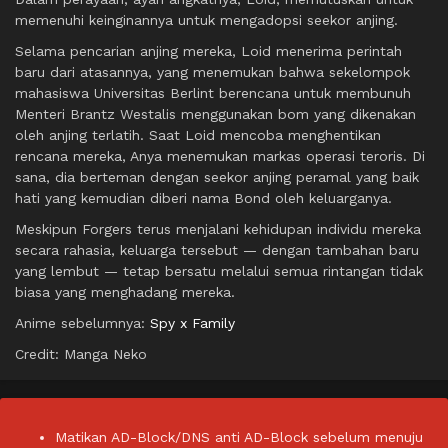
memenuhi keinginannya untuk mengadopsi seekor anjing.
Selama pencarian anjing mereka, Loid menerima perintah
baru dari atasannya, yang menemukan bahwa sekelompok
mahasiswa Universitas Berlint berencana untuk membunuh
Menteri Brantz Westalis menggunakan bom yang dikenakan
oleh anjing terlatih. Saat Loid mencoba menghentikan
rencana mereka, Anya menemukan markas operasi teroris. Di
sana, dia berteman dengan seekor anjing peramal yang baik
hati yang kemudian diberi nama Bond oleh keluarganya.
Meskipun Forgers terus menjalani kehidupan individu mereka
secara rahasia, keluarga tersebut — dengan tambahan baru
yang lembut — tetap bersatu melalui semua rintangan tidak
biasa yang menghadang mereka.
Anime sebelumnya:
Spy x Family
Credit: Manga Neko
Matikan AD-Block/DNS anti AD-Block sebelum menuju