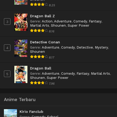
8.25
Dragon Ball Z
Genre
:
Action
,
Adventure
,
Comedy
,
Fantasy
,
3
Martial Arts
,
Shounen
,
Super Power
8.16
Detective Conan
Genre
:
Adventure
,
Comedy
,
Detective
,
Mystery
,
4
Shounen
8.17
Dragon Ball
Genre
:
Adventure
,
Comedy
,
Fantasy
,
Martial Arts
,
5
Shounen
,
Super Power
7.96
Anime Terbaru
Kirio Fanclub
Genre
:
Comedy
,
School