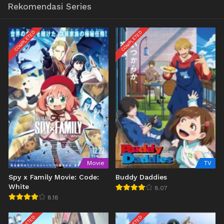
Rekomendasi Series
COMPLETED
COMPLETED
Movie
TV
Spy x Family Movie: Code:
Buddy Daddies
White
8.07
8.18