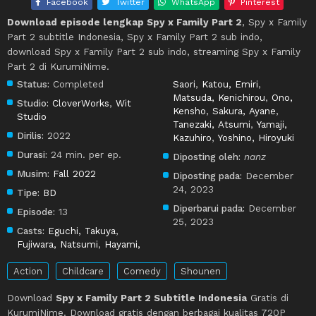
Facebook
Twitter
WhatsApp
Pinterest
Download episode lengkap Spy x Family Part 2
, Spy x Family
Part 2 subtitle Indonesia, Spy x Family Part 2 sub indo,
download Spy x Family Part 2 sub indo, streaming Spy x Family
Part 2 di KurumiNime.
Status:
Completed
Saori
,
Katou, Emiri
,
Matsuda, Kenichirou
,
Ono,
Studio:
CloverWorks
,
Wit
Kensho
,
Sakura, Ayane
,
Studio
Tanezaki, Atsumi
,
Yamaji,
Dirilis:
2022
Kazuhiro
,
Yoshino, Hiroyuki
Durasi:
24 min. per ep.
Diposting oleh:
nanz
Musim:
Fall 2022
Diposting pada:
December
24, 2023
Tipe:
BD
Diperbarui pada:
December
Episode:
13
25, 2023
Casts:
Eguchi, Takuya
,
Fujiwara, Natsumi
,
Hayami,
Action
Childcare
Comedy
Shounen
Download
Spy x Family Part 2 Subtitle Indonesia
Gratis di
KurumiNime. Download gratis dengan berbagai kualitas 720P