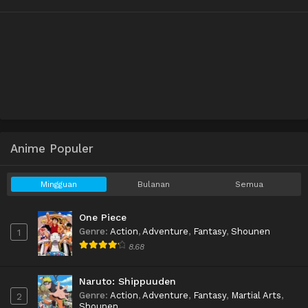
Anime Populer
Mingguan
Bulanan
Semua
One Piece
Genre
:
Action
,
Adventure
,
Fantasy
,
Shounen
1
8.68
Naruto: Shippuuden
Genre
:
Action
,
Adventure
,
Fantasy
,
Martial Arts
,
2
Shounen