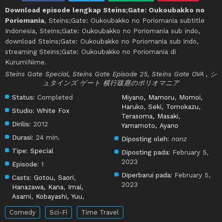
Download episode lengkap Steins;Gate: Oukoubakko no
Poriomania
, Steins;Gate: Oukoubakko no Poriomania subtitle
Indonesia, Steins;Gate: Oukoubakko no Poriomania sub indo,
download Steins;Gate: Oukoubakko no Poriomania sub indo,
streaming Steins;Gate: Oukoubakko no Poriomania di
KurumiNime.
Steins Gate Special, Steins Gate Episode 25, Steins Gate OVA , シ
ュタインズ ゲート 横行跋扈のポリオマニア
Status:
Completed
Miyano, Mamoru
,
Momoi,
Haruko
,
Seki, Tomokazu
,
Studio:
White Fox
Terasoma, Masaki
,
Dirilis:
2012
Yamamoto, Ayano
Durasi:
24 min.
Diposting oleh:
nanz
Tipe:
Special
Diposting pada:
February 5,
2023
Episode:
1
Diperbarui pada:
February 5,
Casts:
Gotou, Saori
,
2023
Hanazawa, Kana
,
Imai,
Asami
,
Kobayashi, Yuu
,
Comedy
Sci-Fi
Time Travel