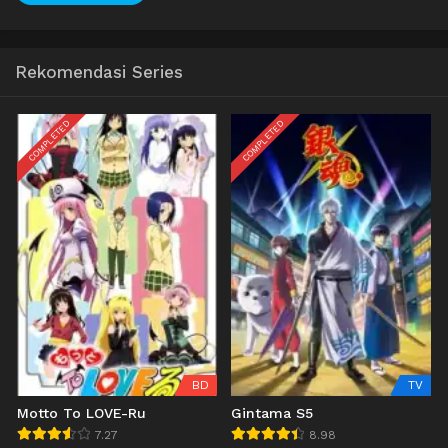
Rekomendasi Series
COMPLETED
COMPLETED
BD
TV
Motto To LOVE-Ru
Gintama S5
7.27
8.98