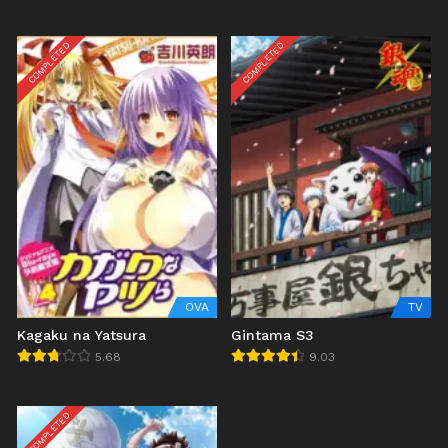
COMPLETED
COMPLETED
OVA
TV
Kagaku na Yatsura
Gintama S3
5.68
9.03
COMPLETED