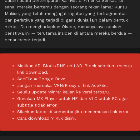
dalam acara pertempuran Rai-Net di Amerika Serikat. Di
sana, mereka bertemu dengan seorang rekan lama: Kurisu
Makise, yang telah mengingat ingatan yang terfragmentasi
dari peristiwa yang terjadi di garis dunia lain dalam bentuk
mimpi. Dia menghadapkan Okabe, menanyainya apakah
peristiwa ini — terutama insiden di antara mereka berdua —
benar-benar terjadi.
Matikan AD-Block/DNS anti AD-Block sebelum menuju
link download.
AceFile = Google Drive.
Jangan memakai VPN/Proxy di link AceFile.
Selalu update Winrar kalian ke versi terbaru.
Gunakan MX Player untuk HP dan VLC untuk PC agar
subtitle tidak error.
Silahkan lapor di komentar jika menemukan link error.
Cara download ?
Klik disini.