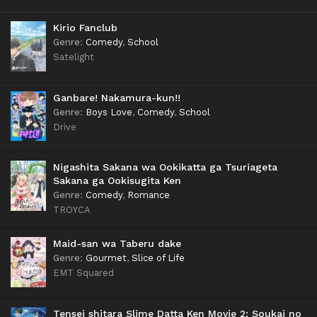
Kirio Fanclub
Genre
:
Comedy
,
School
Satelight
Ganbare! Nakamura-kun!!
Genre
:
Boys Love
,
Comedy
,
School
Drive
Nigashita Sakana wa Ookikatta ga Tsuriageta
Sakana ga Ookisugita Ken
Genre
:
Comedy
,
Romance
TROYCA
Maid-san wa Taberu dake
Genre
:
Gourmet
,
Slice of Life
EMT Squared
Tensei shitara Slime Datta Ken Movie 2: Soukai no