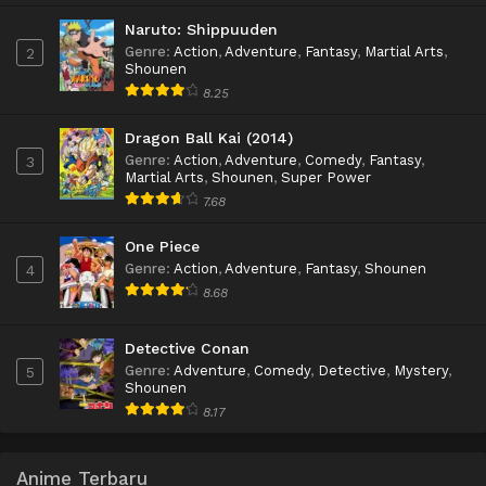
Naruto: Shippuuden
Genre
:
Action
,
Adventure
,
Fantasy
,
Martial Arts
,
2
Shounen
8.25
Dragon Ball Kai (2014)
Genre
:
Action
,
Adventure
,
Comedy
,
Fantasy
,
3
Martial Arts
,
Shounen
,
Super Power
7.68
One Piece
Genre
:
Action
,
Adventure
,
Fantasy
,
Shounen
4
8.68
Detective Conan
Genre
:
Adventure
,
Comedy
,
Detective
,
Mystery
,
5
Shounen
8.17
Anime Terbaru