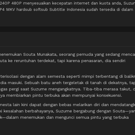
P 240P 480P menyesuaikan kecepatan internet dan kuota anda, Suz
P4 MKV hardsub softsub Subtitle Indonesia sudah tersedia di dalam
o menemukan Souta Munakata, seorang pemuda yang sedang menca
ta ke reruntuhan terdekat, tapi karena penasaran, dia sendiri
risolasi dengan alam semesta seperti mimpi terbentang di balik
 dia masuki. Sebuah batu aneh tergeletak di tanah di dekatnya, ta
egas pergi saat Suzume mengangkatnya. Tiba-tiba merasa takut, d
nya membiarkan pintu terbuka akan mempunyai konsekuensi.
emesta lain kini dapat dengan bebas melarikan diri dan mendatang
iki kesalahan berbahayanya, Suzume bergabung dengan Souta—ya
uk—dalam menemukan dan mengunci semua pintu yang terbuka