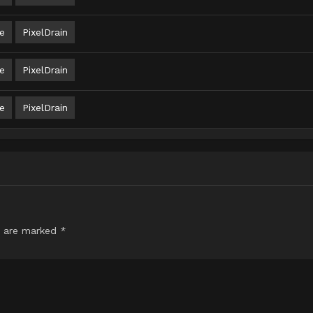
e
PixelDrain
e
PixelDrain
e
PixelDrain
s are marked
*