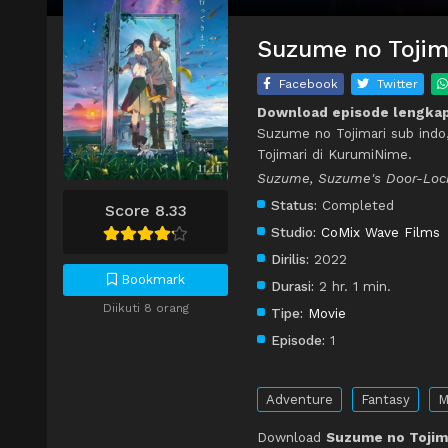
Suzume no Tojima
Facebook
Twitter
Download episode lengkap
Suzume no Tojimari sub indo
Tojimari di KurumiNime.
Suzume, Suzume's Door-Loc
Status:
Completed
Score 8.33
Studio:
CoMix Wave Films
Dirilis:
2022
Bookmark
Durasi:
2 hr. 1 min.
Diikuti 8 orang
Tipe:
Movie
Episode:
1
Adventure
Fantasy
M
Download
Suzume no Tojima