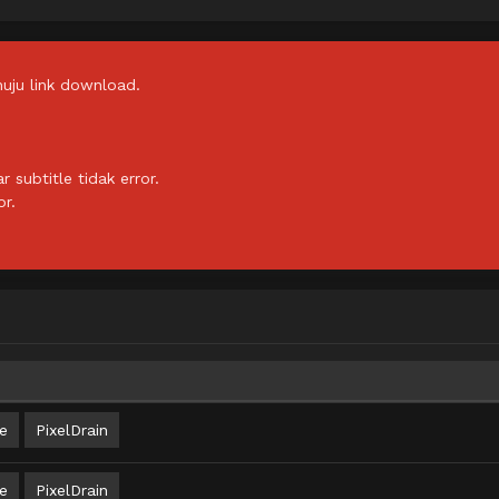
uju link download.
subtitle tidak error.
or.
e
PixelDrain
e
PixelDrain