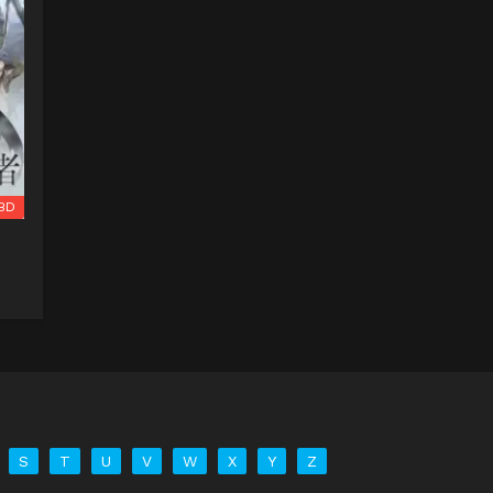
BD
S
T
U
V
W
X
Y
Z