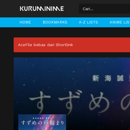
HOME
BOOKMARKS
A-Z LISTS
ANIME LI
AceFile bebas dari Shortlink