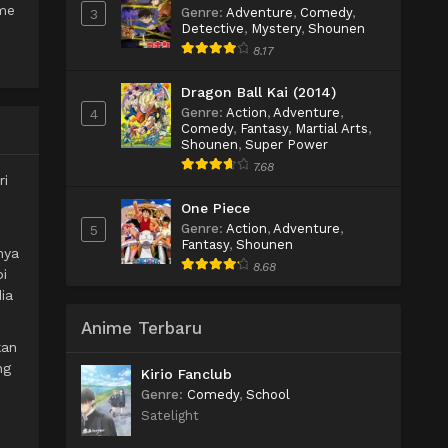
ume
Genre
:
Adventure
,
Comedy
,
3
Detective
,
Mystery
,
Shounen
8.17
Dragon Ball Kai (2014)
Genre
:
Action
,
Adventure
,
4
Comedy
,
Fantasy
,
Martial Arts
,
Shounen
,
Super Power
7.68
ri
One Piece
Genre
:
Action
,
Adventure
,
5
Fantasy
,
Shounen
nya
8.68
pi
ia
Anime Terbaru
kan
ng
Kirio Fanclub
Genre
:
Comedy
,
School
Satelight