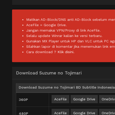
Matikan AD-Block/DNS anti AD-Block sebelum men
AceFile = Google Drive.
Jangan memakai VPN/Proxy di link AceFile.
Selalu update Winrar kalian ke versi terbaru.
Gunakan MX Player untuk HP dan VLC untuk PC agar 
Silahkan lapor di komentar jika menemukan link err
Cara download ?
Klik disini.
Download Suzume no Tojimari
Download Suzume no Tojimari BD Subtitle Indonesia
AceFile
Google Drive
OneDriv
360P
AceFile
Google Drive
OneDriv
480P