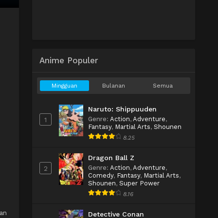
Anime Populer
Mingguan
Bulanan
Semua
Naruto: Shippuuden
Genre
:
Action
,
Adventure
,
1
Fantasy
,
Martial Arts
,
Shounen
8.25
Dragon Ball Z
Genre
:
Action
,
Adventure
,
2
Comedy
,
Fantasy
,
Martial Arts
,
Shounen
,
Super Power
8.16
an
Detective Conan