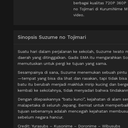
berbagai kualitas 720P 360
no Tojimari di KurumiNime M
video.
Sinopsis Suzume no Tojimari
Suatu hari dalam perjalanan ke sekolah, Suzume Iwat
daerah yang ditinggalkan. Gadis SMA itu mengarahkan Sou
memutuskan untuk pergi ke tujuan yang sama.
Sesampainya di sana, Suzume menemukan sebuah pintu te
—tempat yang bisa dia lihat dan rasakan, tapi tidak bisa
batu itu berubah menjadi makhluk mirip kucing dan berg
kembali ke sekolahnya, tidak menyadari bahwa tindakan
Dengan dilepaskannya “batu kunci”, kejahatan di alam s
malapetaka di seluruh Jepang. Berniat untuk memperba
tujuan sebenarnya adalah mencegah kejahatan membus
sebelum negara hancur.
Credit: Yurasubs – Kusonime – Doronime – Wibusubs