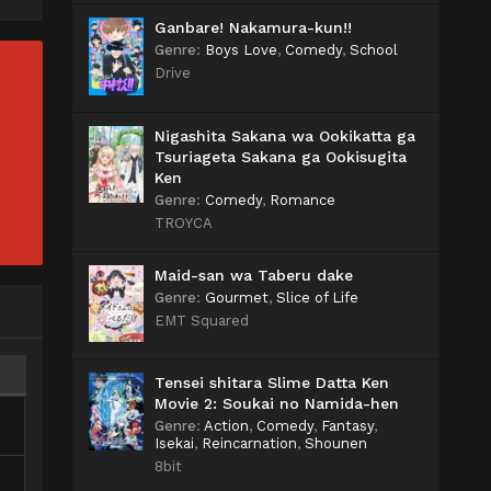
Ganbare! Nakamura-kun!!
Genre
:
Boys Love
,
Comedy
,
School
Drive
Nigashita Sakana wa Ookikatta ga
Tsuriageta Sakana ga Ookisugita
Ken
Genre
:
Comedy
,
Romance
TROYCA
Maid-san wa Taberu dake
Genre
:
Gourmet
,
Slice of Life
EMT Squared
Tensei shitara Slime Datta Ken
Movie 2: Soukai no Namida-hen
Genre
:
Action
,
Comedy
,
Fantasy
,
Isekai
,
Reincarnation
,
Shounen
8bit