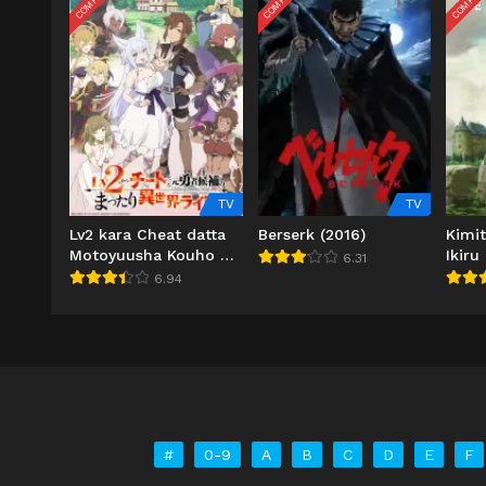
TV
TV
Lv2 kara Cheat datta
Berserk (2016)
Kimi
Motoyuusha Kouho no
Ikiru
6.31
Mattari Isekai Life
6.94
#
0-9
A
B
C
D
E
F