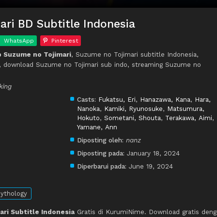
ri BD Subtitle Indonesia
WhatsApp
Pinterest
 Suzume no Tojimari
, Suzume no Tojimari subtitle Indonesia,
, download Suzume no Tojimari sub indo, streaming Suzume no
king
Casts:
Fukatsu, Eri
,
Hanazawa, Kana
,
Hara,
Nanoka
,
Kamiki, Ryunosuke
,
Matsumura,
Hokuto
,
Sometani, Shouta
,
Terakawa, Aimi
,
Yamane, Ann
Diposting oleh:
nanz
Diposting pada:
January 18, 2024
Diperbarui pada:
June 19, 2024
ythology
ri Subtitle Indonesia
Gratis di KurumiNime. Download gratis deng