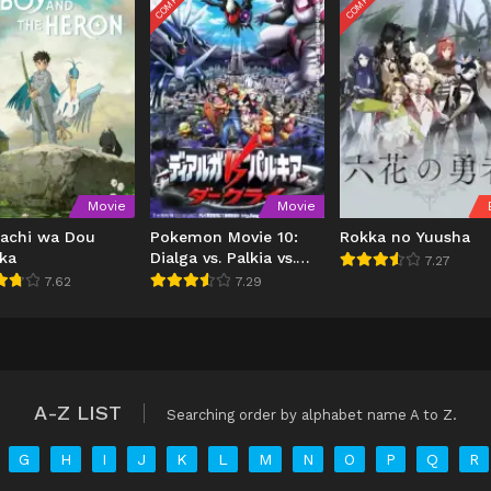
Movie
Movie
tachi wa Dou
Pokemon Movie 10:
Rokka no Yuusha
 ka
Dialga vs. Palkia vs.
7.27
Darkrai (2007)
7.62
7.29
A-Z LIST
Searching order by alphabet name A to Z.
G
H
I
J
K
L
M
N
O
P
Q
R