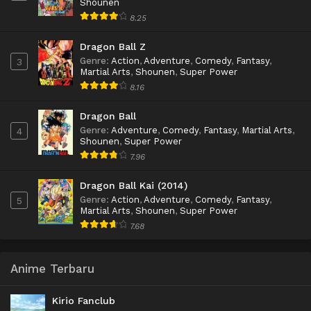
Shounen
8.25
Dragon Ball Z
Genre
:
Action
,
Adventure
,
Comedy
,
Fantasy
,
3
Martial Arts
,
Shounen
,
Super Power
8.16
Dragon Ball
Genre
:
Adventure
,
Comedy
,
Fantasy
,
Martial Arts
,
4
Shounen
,
Super Power
7.96
Dragon Ball Kai (2014)
Genre
:
Action
,
Adventure
,
Comedy
,
Fantasy
,
5
Martial Arts
,
Shounen
,
Super Power
7.68
Anime Terbaru
Kirio Fanclub