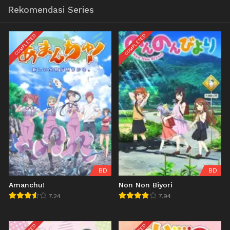
Rekomendasi Series
COMPLETED
COMPLETED
BD
BD
Amanchu!
Non Non Biyori
7.24
7.94