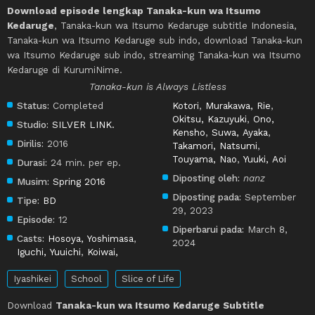
Download episode lengkap Tanaka-kun wa Itsumo
Kedaruge
, Tanaka-kun wa Itsumo Kedaruge subtitle Indonesia,
Tanaka-kun wa Itsumo Kedaruge sub indo, download Tanaka-kun
wa Itsumo Kedaruge sub indo, streaming Tanaka-kun wa Itsumo
Kedaruge di KurumiNime.
Tanaka-kun is Always Listless
Status:
Completed
Kotori
,
Murakawa, Rie
,
Okitsu, Kazuyuki
,
Ono,
Studio:
SILVER LINK.
Kensho
,
Suwa, Ayaka
,
Dirilis:
2016
Takamori, Natsumi
,
Touyama, Nao
,
Yuuki, Aoi
Durasi:
24 min. per ep.
Diposting oleh:
nanz
Musim:
Spring 2016
Diposting pada:
September
Tipe:
BD
29, 2023
Episode:
12
Diperbarui pada:
March 8,
Casts:
Hosoya, Yoshimasa
,
2024
Iguchi, Yuuichi
,
Koiwai,
Iyashikei
School
Slice of Life
Download
Tanaka-kun wa Itsumo Kedaruge Subtitle