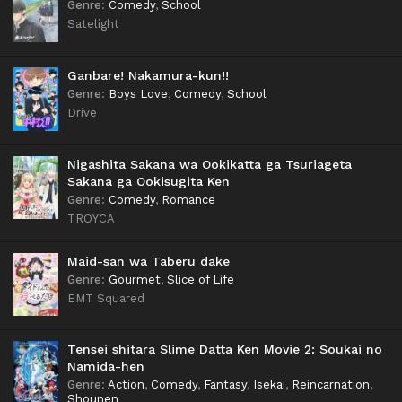
Genre
:
Comedy
,
School
Satelight
Ganbare! Nakamura-kun!!
Genre
:
Boys Love
,
Comedy
,
School
Drive
Nigashita Sakana wa Ookikatta ga Tsuriageta
Sakana ga Ookisugita Ken
Genre
:
Comedy
,
Romance
TROYCA
Maid-san wa Taberu dake
Genre
:
Gourmet
,
Slice of Life
EMT Squared
Tensei shitara Slime Datta Ken Movie 2: Soukai no
Namida-hen
Genre
:
Action
,
Comedy
,
Fantasy
,
Isekai
,
Reincarnation
,
Shounen