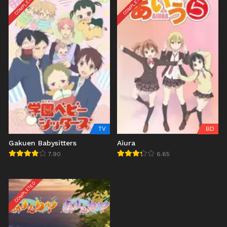
COMPLETED
COMPLETED
TV
BD
Gakuen Babysitters
Aiura
7.90
6.65
COMPLETED