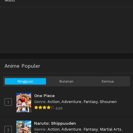
Anime Populer
Mingguan
Bulanan
Semua
One Piece
Genre
:
Action
,
Adventure
,
Fantasy
,
Shounen
1
8.68
Naruto: Shippuuden
Genre
:
Action
,
Adventure
,
Fantasy
,
Martial Arts
,
2