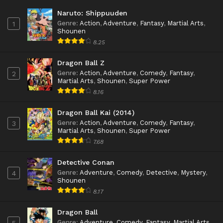
Naruto: Shippuuden
Genre
:
Action
,
Adventure
,
Fantasy
,
Martial Arts
,
1
Shounen
8.25
Dragon Ball Z
Genre
:
Action
,
Adventure
,
Comedy
,
Fantasy
,
2
Martial Arts
,
Shounen
,
Super Power
8.16
Dragon Ball Kai (2014)
Genre
:
Action
,
Adventure
,
Comedy
,
Fantasy
,
3
Martial Arts
,
Shounen
,
Super Power
7.68
Detective Conan
Genre
:
Adventure
,
Comedy
,
Detective
,
Mystery
,
4
Shounen
8.17
Dragon Ball
Genre
:
Adventure
,
Comedy
,
Fantasy
,
Martial Arts
,
5