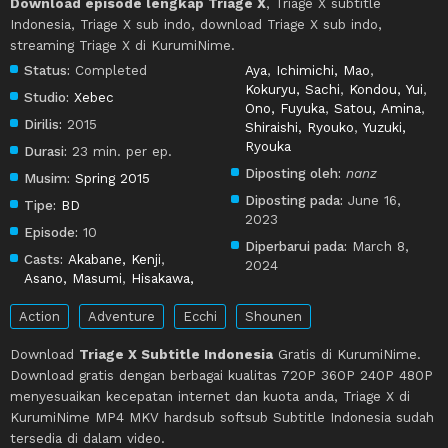
Download episode lengkap Triage X
, Triage X subtitle
Indonesia, Triage X sub indo, download Triage X sub indo,
streaming Triage X di KurumiNime.
Status:
Completed
Aya
,
Ichimichi, Mao
,
Kokuryu, Sachi
,
Kondou, Yui
,
Studio:
Xebec
Ono, Fuyuka
,
Satou, Amina
,
Dirilis:
2015
Shiraishi, Ryouko
,
Yuzuki,
Ryouka
Durasi:
23 min. per ep.
Diposting oleh:
nanz
Musim:
Spring 2015
Diposting pada:
June 16,
Tipe:
BD
2023
Episode:
10
Diperbarui pada:
March 8,
Casts:
Akabane, Kenji
,
2024
Asano, Masumi
,
Hisakawa,
Action
Adventure
Ecchi
Shounen
Download
Triage X Subtitle Indonesia
Gratis di KurumiNime.
Download gratis dengan berbagai kualitas 720P 360P 240P 480P
menyesuaikan kecepatan internet dan kuota anda, Triage X di
KurumiNime MP4 MKV hardsub softsub Subtitle Indonesia sudah
tersedia di dalam video.