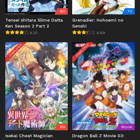
BD
TV
Tensei shitara Slime Datta
Grenadier: Hohoemi no
Ken Season 2 Part 2
Senshi
8.33
6.69
COMPLETED
COMPLETED
BD
Movie
Isekai Cheat Magician
Dragon Ball Z Movie 03: