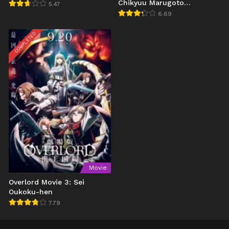
Chikyuu Marugoto
5.47
Choukessen
6.69
COMPLETED
Movie
Overlord Movie 3: Sei
Oukoku-hen
7.79