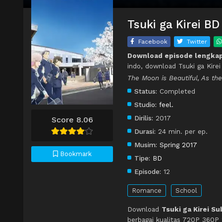
Tsuki ga Kirei BD
Facebook
Twitter
Download episode lengkap 
indo, download Tsuki ga Kirei
The Moon is Beautiful, As th
Status:
Completed
Studio:
feel.
Dirilis:
2017
Score 8.06
Durasi:
24 min. per ep.
Musim:
Spring 2017
Bookmark
Tipe:
BD
Episode:
12
Romance
School
Download
Tsuki ga Kirei Su
berbagai kualitas 720P 360P