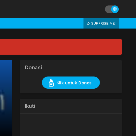
SURPRISE ME!
Donasi
Klik untuk Donasi
Ikuti