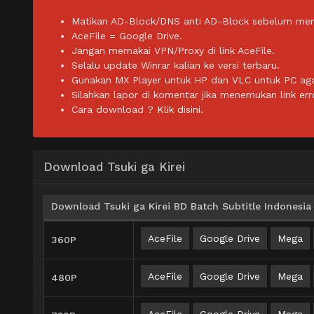
Matikan AD-Block/DNS anti AD-Block sebelum men
AceFile = Google Drive.
Jangan memakai VPN/Proxy di link AceFile.
Selalu update Winrar kalian ke versi terbaru.
Gunakan MX Player untuk HP dan VLC untuk PC agar 
Silahkan lapor di komentar jika menemukan link err
Cara download ?
Klik disini.
Download Tsuki ga Kirei
Download Tsuki ga Kirei BD Batch Subtitle Indonesia
AceFile
Google Drive
Mega
360P
AceFile
Google Drive
Mega
480P
AceFile
Google Drive
Mega