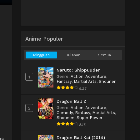
Anime Populer
Mingguan
Bulanan
Semua
Naruto: Shippuuden
Genre
:
Action
,
Adventure
,
1
Fantasy
,
Martial Arts
,
Shounen
8.25
Dragon Ball Z
Genre
:
Action
,
Adventure
,
2
Comedy
,
Fantasy
,
Martial Arts
,
Shounen
,
Super Power
8.16
Dragon Ball Kai (2014)
 ga