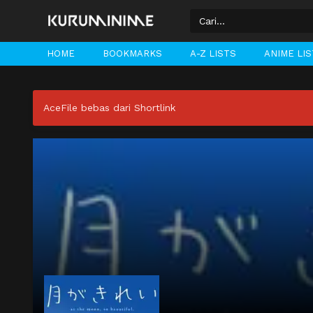
HOME
BOOKMARKS
A-Z LISTS
ANIME LI
AceFile bebas dari Shortlink