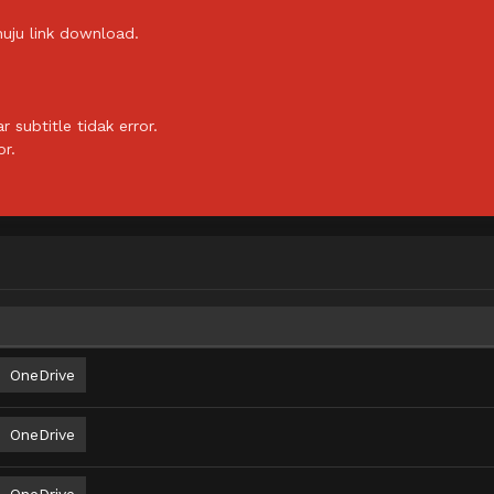
uju link download.
subtitle tidak error.
or.
OneDrive
OneDrive
OneDrive