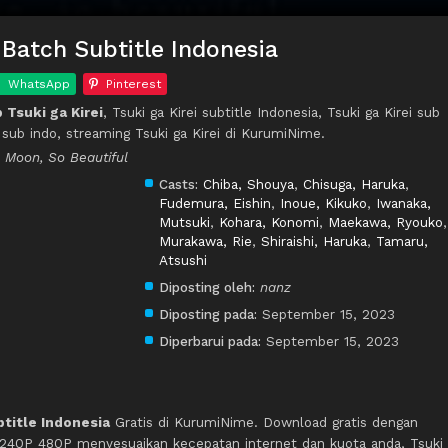
 Batch Subtitle Indonesia
WhatsApp
Pinterest
Tsuki ga Kirei
, Tsuki ga Kirei subtitle Indonesia, Tsuki ga Kirei sub
 sub indo, streaming Tsuki ga Kirei di KurumiNime.
e Moon, So Beautiful
Casts:
Chiba, Shouya
,
Chisuga, Haruka
,
Fudemura, Eishin
,
Inoue, Kikuko
,
Iwanaka,
Mutsuki
,
Kohara, Konomi
,
Maekawa, Ryouko
,
Murakawa, Rie
,
Shiraishi, Haruka
,
Tamaru,
Atsushi
Diposting oleh:
nanz
Diposting pada:
September 15, 2023
Diperbarui pada:
September 15, 2023
btitle Indonesia
Gratis di KurumiNime. Download gratis dengan
 240P 480P menyesuaikan kecepatan internet dan kuota anda, Tsuki