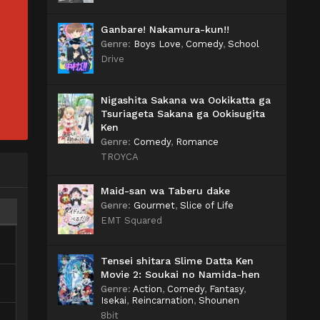
Ganbare! Nakamura-kun!!
Genre
:
Boys Love
,
Comedy
,
School
Drive
Nigashita Sakana wa Ookikatta ga
Tsuriageta Sakana ga Ookisugita
Ken
Genre
:
Comedy
,
Romance
TROYCA
Maid-san wa Taberu dake
Genre
:
Gourmet
,
Slice of Life
EMT Squared
Tensei shitara Slime Datta Ken
Movie 2: Soukai no Namida-hen
Genre
:
Action
,
Comedy
,
Fantasy
,
Isekai
,
Reincarnation
,
Shounen
8bit