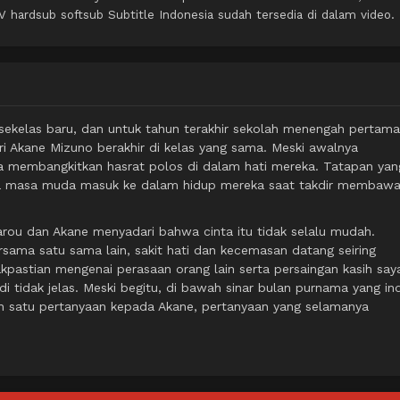
hardsub softsub Subtitle Indonesia sudah tersedia di dalam video.
ekelas baru, dan untuk tahun terakhir sekolah menengah pertama
ri Akane Mizuno berakhir di kelas yang sama. Meski awalnya
a membangkitkan hasrat polos di dalam hati mereka. Tatapan yan
inta masa muda masuk ke dalam hidup mereka saat takdir membaw
tarou dan Akane menyadari bahwa cinta itu tidak selalu mudah.
ama satu sama lain, sakit hati dan kecemasan datang seiring
kpastian mengenai perasaan orang lain serta persaingan kasih say
di tidak jelas. Meski begitu, di bawah sinar bulan purnama yang in
 satu pertanyaan kepada Akane, pertanyaan yang selamanya