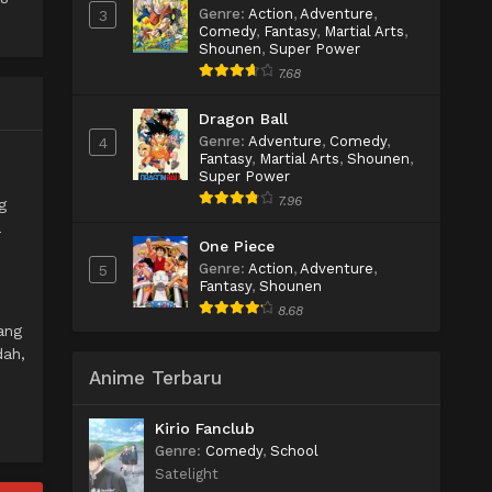
Genre
:
Action
,
Adventure
,
3
Comedy
,
Fantasy
,
Martial Arts
,
Shounen
,
Super Power
7.68
Dragon Ball
Genre
:
Adventure
,
Comedy
,
4
Fantasy
,
Martial Arts
,
Shounen
,
Super Power
7.96
g
a
One Piece
Genre
:
Action
,
Adventure
,
5
Fantasy
,
Shounen
8.68
ang
dah,
Anime Terbaru
Kirio Fanclub
Genre
:
Comedy
,
School
Satelight