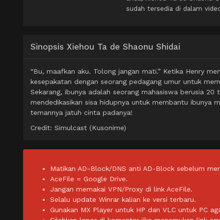
sudah tersedia di dalam vide
Sinopsis Xiehou Ta de Shaonu Shidai
“Bu, maafkan aku. Tolong jangan mati.” Ketika Henry me
kesepakatan dengan seorang pedagang umur untuk membe
Sekarang, ibunya adalah seorang mahasiswa berusia 20 
mendedikasikan sisa hidupnya untuk membantu ibunya me
temannya jatuh cinta padanya!
Credit: Simulcast (Kusonime)
Matikan AD-Block/DNS anti AD-Block sebelum men
AceFile = Google Drive.
Jangan memakai VPN/Proxy di link AceFile.
Selalu update Winrar kalian ke versi terbaru.
Gunakan MX Player untuk HP dan VLC untuk PC agar 