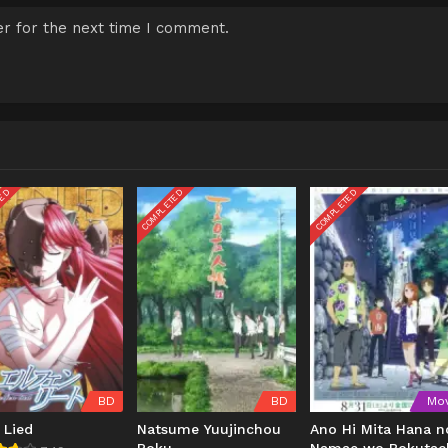
r for the next time I comment.
TED
COMPLETED
COMPLETED
BD
BD
Mov
 Lied
Natsume Yuujinchou
Ano Hi Mita Hana n