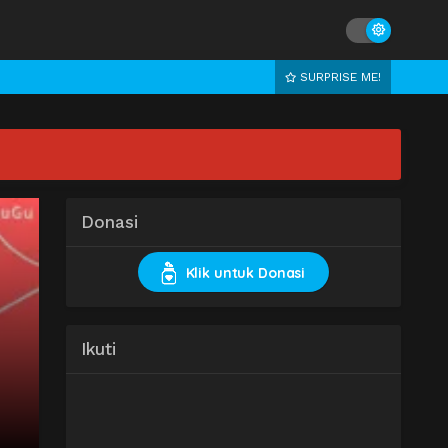
SURPRISE ME!
Donasi
Klik untuk Donasi
Ikuti