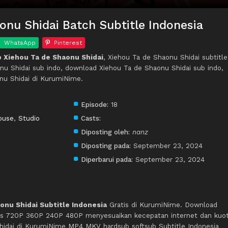
onu Shidai Batch Subtitle Indonesia
WhatsApp
Pinterest
 Xiehou Ta de Shaonu Shidai
, Xiehou Ta de Shaonu Shidai subtitle
nu Shidai sub indo, download Xiehou Ta de Shaonu Shidai sub indo,
nu Shidai di KurumiNime.
Episode:
18
ouse
,
Studio
Casts:
Diposting oleh:
nanz
Diposting pada:
September 23, 2024
Diperbarui pada:
September 23, 2024
onu Shidai Subtitle Indonesia
Gratis di KurumiNime. Download
itas 720P 360P 240P 480P menyesuaikan kecepatan internet dan kuo
hidai di KurumiNime MP4 MKV hardsub softsub Subtitle Indonesia