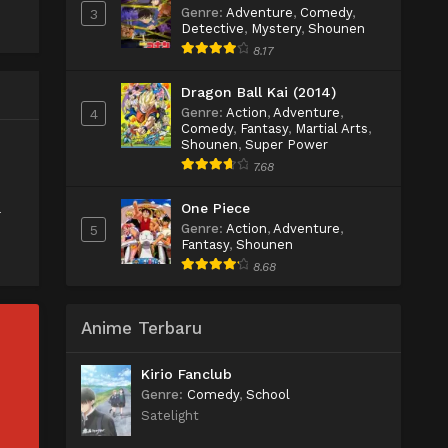
Genre
:
Adventure
,
Comedy
,
3
Detective
,
Mystery
,
Shounen
8.17
Dragon Ball Kai (2014)
Genre
:
Action
,
Adventure
,
4
Comedy
,
Fantasy
,
Martial Arts
,
Shounen
,
Super Power
7.68
One Piece
a
Genre
:
Action
,
Adventure
,
5
Fantasy
,
Shounen
8.68
Anime Terbaru
Kirio Fanclub
Genre
:
Comedy
,
School
Satelight