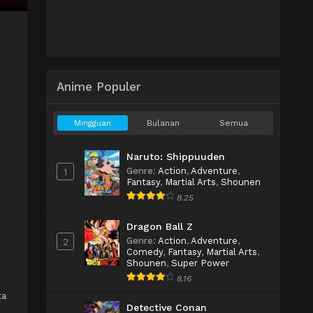
Anime Populer
Mingguan
Bulanan
Semua
Naruto: Shippuuden
Genre
:
Action
,
Adventure
,
1
Fantasy
,
Martial Arts
,
Shounen
8.25
Dragon Ball Z
Genre
:
Action
,
Adventure
,
2
Comedy
,
Fantasy
,
Martial Arts
,
Shounen
,
Super Power
8.16
ta
Detective Conan