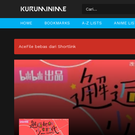
HOME
BOOKMARKS
A-Z LISTS
ANIME LI
AceFile bebas dari Shortlink