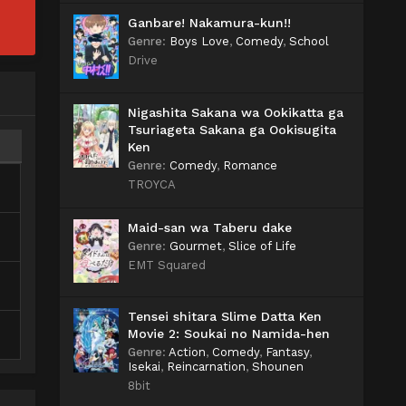
Ganbare! Nakamura-kun!!
Genre
:
Boys Love
,
Comedy
,
School
Drive
Nigashita Sakana wa Ookikatta ga
Tsuriageta Sakana ga Ookisugita
Ken
Genre
:
Comedy
,
Romance
TROYCA
Maid-san wa Taberu dake
Genre
:
Gourmet
,
Slice of Life
EMT Squared
Tensei shitara Slime Datta Ken
Movie 2: Soukai no Namida-hen
Genre
:
Action
,
Comedy
,
Fantasy
,
Isekai
,
Reincarnation
,
Shounen
8bit