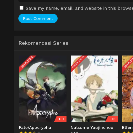
Save my name, email, and website in this browse
Rekomendasi Series
COMPLETED
COMPLETED
COMPLE
BD
BD
Fate/Apocrypha
Natsume Yuujinchou
Elfen