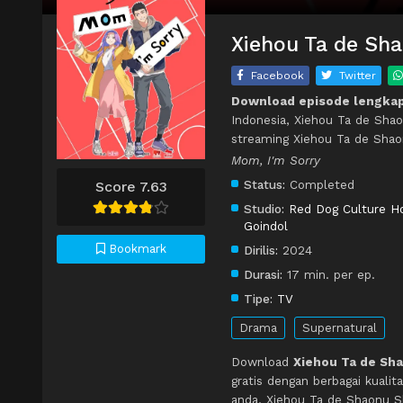
Xiehou Ta de Sha
Facebook
Twitter
Download episode lengkap
Indonesia, Xiehou Ta de Shao
streaming Xiehou Ta de Shao
Mom, I'm Sorry
Status:
Completed
Score 7.63
Studio:
Red Dog Culture H
Goindol
Bookmark
Dirilis:
2024
Durasi:
17 min. per ep.
Tipe:
TV
Drama
Supernatural
Download
Xiehou Ta de Sha
gratis dengan berbagai kual
anda, Xiehou Ta de Shaonu S