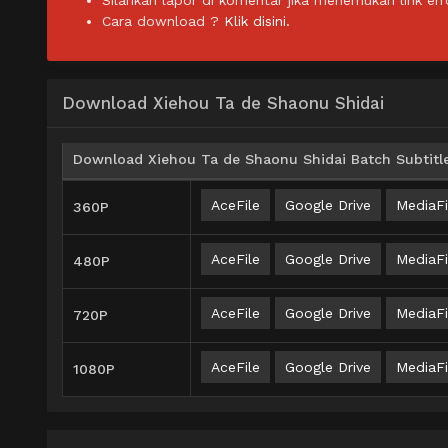
Silahkan lapor di komentar jika menemukan link err
Cara download ?
Klik disini.
Download Xiehou Ta de Shaonu Shidai
Download Xiehou Ta de Shaonu Shidai Batch Subtitle
AceFile
Google Drive
MediaFi
360P
AceFile
Google Drive
MediaFi
480P
AceFile
Google Drive
MediaFi
720P
AceFile
Google Drive
MediaFi
1080P