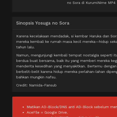
no Sora di KurumiNime MP4 M
Sinopsis Yosuga no Sora
Karena kecelakaan mendadak, si kembar Haruka dan Sora
mereka kembali ke rumah masa kecil mereka—hidup sekal
tahun lalu.
Namun, mengunjungi kembali tempat nostalgia seperti i
berdua buat bersama, baik itu yang memberi mereka k
menderita kesedihan yang menyakitkan. Bertemu dengan
berbelit-belit karena hidup mereka perlahan-lahan dipeng
bahkan mungkin nafsu.
Credit: Namida-Fansub
Matikan AD-Block/DNS anti AD-Block sebelum men
AceFile = Google Drive.