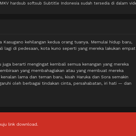
KV hardsub softsub Subtitle Indonesia sudah tersedia di dalam vid
 Kasugano kehilangan kedua orang tuanya. Memulai hidup baru,
i lagi di pedesaan, kota kuno seperti yang mereka lakukan empat
tu juga berarti mengingat kembali semua kenangan yang mereka
egembiraan yang membahagiakan atau yang membuat mereka
 kenalan lama dan teman baru, kisah Haruka dan Sora semakin
aruhi oleh berbagai tindakan cinta, persahabatan, iri hati — dan
uju link download.