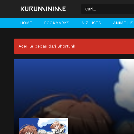
HOME
BOOKMARKS
A-Z LISTS
ANIME LI
AceFile bebas dari Shortlink