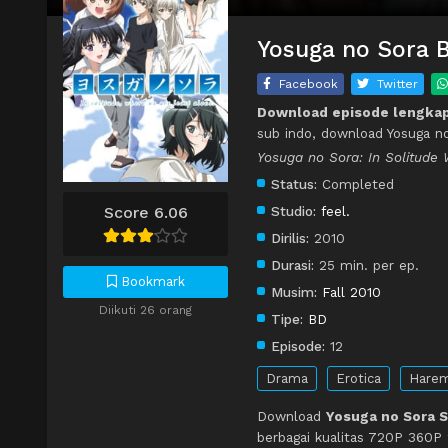
Yosuga no Sora B
Facebook
Twitter
Download episode lengkap
sub indo, download Yosuga n
Yosuga no Sora: In Solitude
Status:
Completed
Score 6.06
Studio:
feel.
Dirilis:
2010
Durasi:
25 min. per ep.
Bookmark
Musim:
Fall 2010
Diikuti 26 orang
Tipe:
BD
Episode:
12
Drama
Erotica
Hare
Download
Yosuga no Sora S
berbagai kualitas 720P 360P