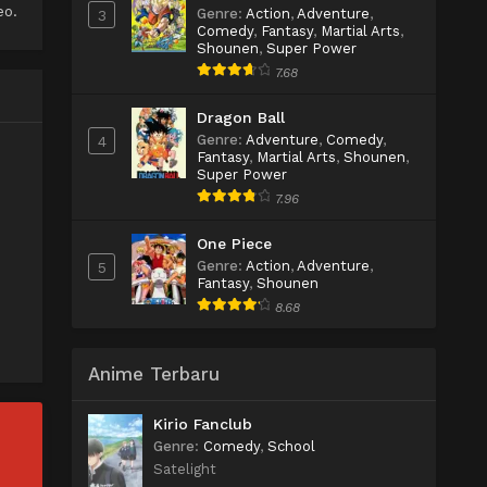
eo.
Genre
:
Action
,
Adventure
,
3
Comedy
,
Fantasy
,
Martial Arts
,
Shounen
,
Super Power
7.68
Dragon Ball
Genre
:
Adventure
,
Comedy
,
4
Fantasy
,
Martial Arts
,
Shounen
,
Super Power
7.96
One Piece
Genre
:
Action
,
Adventure
,
5
Fantasy
,
Shounen
8.68
Anime Terbaru
Kirio Fanclub
Genre
:
Comedy
,
School
Satelight