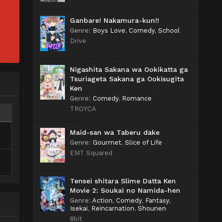
Ganbare! Nakamura-kun!!
Genre
:
Boys Love
,
Comedy
,
School
Drive
Nigashita Sakana wa Ookikatta ga
Tsuriageta Sakana ga Ookisugita
Ken
Genre
:
Comedy
,
Romance
TROYCA
Maid-san wa Taberu dake
Genre
:
Gourmet
,
Slice of Life
EMT Squared
Tensei shitara Slime Datta Ken
Movie 2: Soukai no Namida-hen
Genre
:
Action
,
Comedy
,
Fantasy
,
Isekai
,
Reincarnation
,
Shounen
8bit