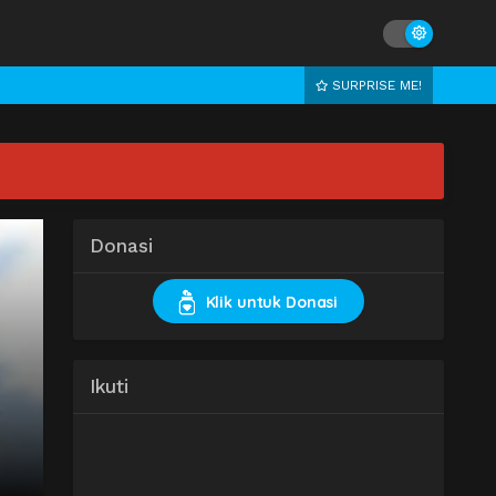
SURPRISE ME!
Donasi
Klik untuk Donasi
Ikuti