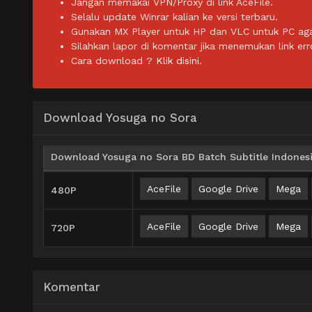
Jangan memakai VPN/Proxy di link AceFile.
Selalu update Winrar kalian ke versi terbaru.
Gunakan MX Player untuk HP dan VLC untuk PC agar 
Silahkan lapor di komentar jika menemukan link err
Cara download ?
Klik disini.
Download Yosuga no Sora
Download Yosuga no Sora BD Batch Subtitle Indones
AceFile
Google Drive
Mega
480P
AceFile
Google Drive
Mega
720P
Komentar