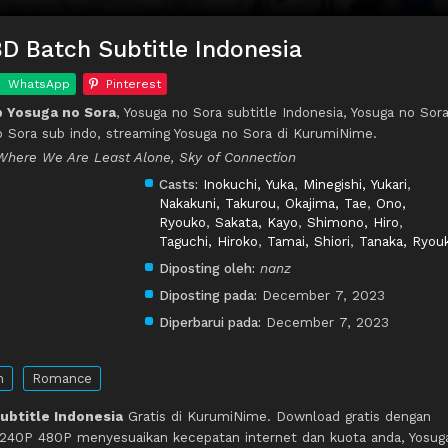
D Batch Subtitle Indonesia
WhatsApp
Pinterest
 Yosuga no Sora
, Yosuga no Sora subtitle Indonesia, Yosuga no Sor
o Sora sub indo, streaming Yosuga no Sora di KurumiNime.
 Where We Are Least Alone, Sky of Connection
Casts:
Inokuchi, Yuka
,
Minegishi, Yukari
,
Nakakuni, Takurou
,
Okajima, Tae
,
Ono,
Ryouko
,
Sakata, Kayo
,
Shimono, Hiro
,
Taguchi, Hiroko
,
Tamai, Shiori
,
Tanaka, Ryou
Diposting oleh:
nanz
Diposting pada:
December 7, 2023
Diperbarui pada:
December 7, 2023
m
Romance
ubtitle Indonesia
Gratis di KurumiNime. Download gratis dengan
 240P 480P menyesuaikan kecepatan internet dan kuota anda, Yosug