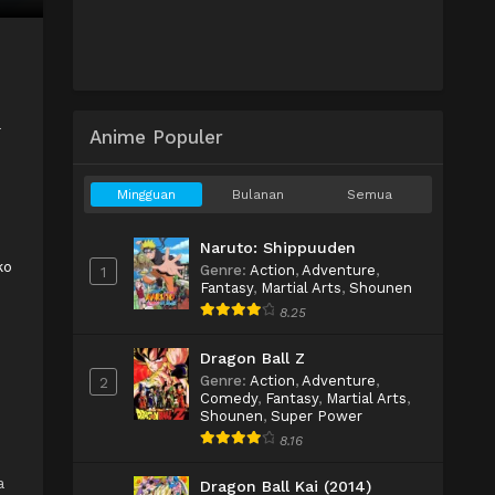
a
Anime Populer
Mingguan
Bulanan
Semua
Naruto: Shippuuden
ko
Genre
:
Action
,
Adventure
,
1
Fantasy
,
Martial Arts
,
Shounen
8.25
Dragon Ball Z
Genre
:
Action
,
Adventure
,
2
Comedy
,
Fantasy
,
Martial Arts
,
Shounen
,
Super Power
8.16
a
Dragon Ball Kai (2014)