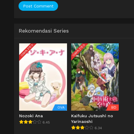
Rekomendasi Series
COMPLETED
COMPLETED
OVA
BD
Nozoki Ana
Kaifuku Jutsushi no
Yarinaoshi
6.45
6.34