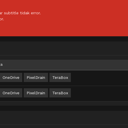
subtitle tidak error.
or.
ia
OneDrive
PixelDrain
TeraBox
OneDrive
PixelDrain
TeraBox