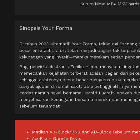
KurumiNime MP4 MKV hardsub 
Sinopsis Your Forma
Di tahun 2023 alternatif, Your Forma, teknologi “benan
besar ensefalitis virus, telah menjadi bagian tak terpisah
kekurangan yang invasif—mereka merekam setiap pandan
Bagi penyidik ​​elektronik Echika Hieda, menyelami ingat
memecahkan kejahatan terberat adalah bagian dari pekerj
sehingga asistennya benar-benar menguras otak mereka
banyak ajudan di rumah sakit, para petinggi akhirnya me
cerdas namun nakal bernama Harold Lucraft. Apakah duo 
menyelesaikan kecurigaan bersama mereka dan mencegah 
sebelum terlambat?
Matikan AD-Block/DNS anti AD-Block sebelum men
AceFile = Google Drive.