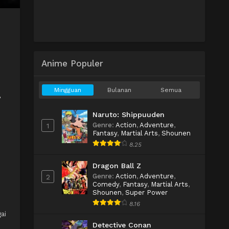
Anime Populer
Mingguan
Bulanan
Semua
,
Naruto: Shippuuden
Genre
:
Action
,
Adventure
,
1
Fantasy
,
Martial Arts
,
Shounen
8.25
Dragon Ball Z
Genre
:
Action
,
Adventure
,
2
Comedy
,
Fantasy
,
Martial Arts
,
Shounen
,
Super Power
8.16
ai
Detective Conan