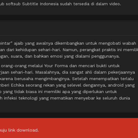
softsub Subtitle Indonesia sudah tersedia di dalam video.
g pintar” ajaib yang awalnya dikembangkan untuk mengobati wabah
kan dari kehidupan sehari-hari. Namun, perangkat praktis ini memilik
gan, suara, dan bahkan emosi yang dialami penggunanya.
an orang-orang melalui Your Forma dan mencari bukti untuk
aan sehari-hari. Masalahnya, dia sangat ahli dalam pekerjaannya
 karena berusaha mengimbanginya. Setelah menempatkan terlalu
mberi Echika seorang rekan yang selevel dengannya, android yang
yang tidak biasa ini memiliki apa yang diperlukan untuk
infeksi teknologi yang mematikan menyebar ke seluruh dunia
uju link download.