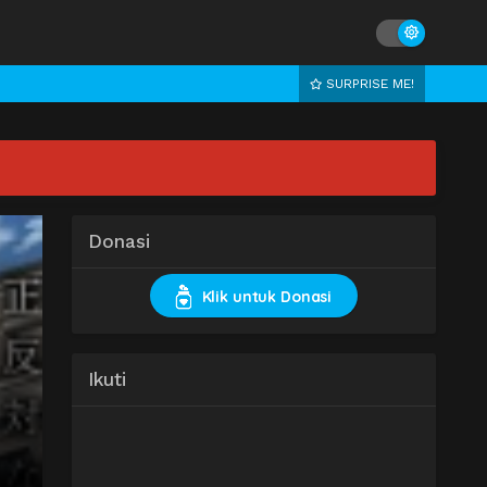
SURPRISE ME!
Donasi
Klik untuk Donasi
Ikuti