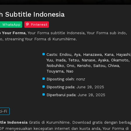
 Subtitle Indonesia
WhatsApp
Pinterest
 Your Forma
, Your Forma subtitle Indonesia, Your Forma sub indo,
o, streaming Your Forma di KurumiNime.
Casts:
Endou, Aya
,
Hanazawa, Kana
,
Hayashi
Yuu
,
Inada, Tetsu
,
Nanase, Ayaka
,
Okamoto,
Nobuhiko
,
Ono, Kensho
,
Saitou, Chiwa
,
Touyama, Nao
Diposting oleh:
nanz
Diposting pada:
June 28, 2025
Diperbarui pada:
June 28, 2025
i-Fi
tle Indonesia
Gratis di KurumiNime. Download gratis dengan berbag
P menyesuaikan kecepatan internet dan kuota anda, Your Forma di