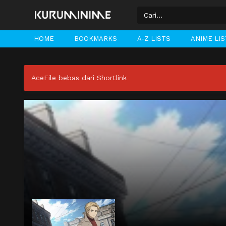
HOME
BOOKMARKS
A-Z LISTS
ANIME LI
AceFile bebas dari Shortlink