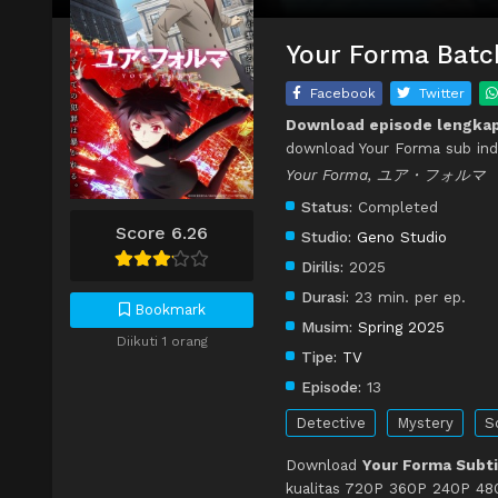
Your Forma Batch
Facebook
Twitter
Download episode lengkap
download Your Forma sub ind
Your Forma, ユア・フォルマ
Status:
Completed
Score 6.26
Studio:
Geno Studio
Dirilis:
2025
Durasi:
23 min. per ep.
Bookmark
Musim:
Spring 2025
Diikuti 1 orang
Tipe:
TV
Episode:
13
Detective
Mystery
Sc
Download
Your Forma Subti
kualitas 720P 360P 240P 480