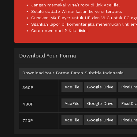
Jangan memakai VPN/Proxy di link AceFile.
Selalu update Winrar kalian ke versi terbaru.
Gunakan MX Player untuk HP dan VLC untuk PC agar 
Silahkan lapor di komentar jika menemukan link err
Cara download ?
Klik disini.
Download Your Forma
Download Your Forma Batch Subtitle Indonesia
AceFile
Google Drive
PixelDra
360P
AceFile
Google Drive
PixelDra
480P
AceFile
Google Drive
PixelDra
720P