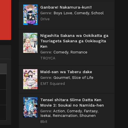
Ganbare! Nakamura-kun!!
Genre
:
Boys Love
,
Comedy
,
School
Drive
Nigashita Sakana wa Ookikatta ga
Tsuriageta Sakana ga Ookisugita
Ken
Genre
:
Comedy
,
Romance
TROYCA
Maid-san wa Taberu dake
Genre
:
Gourmet
,
Slice of Life
EMT Squared
Tensei shitara Slime Datta Ken
Movie 2: Soukai no Namida-hen
Genre
:
Action
,
Comedy
,
Fantasy
,
Isekai
,
Reincarnation
,
Shounen
8bit