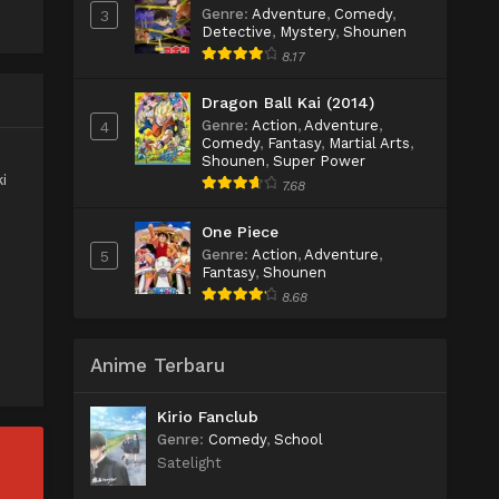
Genre
:
Adventure
,
Comedy
,
3
Detective
,
Mystery
,
Shounen
8.17
Dragon Ball Kai (2014)
Genre
:
Action
,
Adventure
,
4
Comedy
,
Fantasy
,
Martial Arts
,
Shounen
,
Super Power
i
7.68
One Piece
Genre
:
Action
,
Adventure
,
5
Fantasy
,
Shounen
8.68
Anime Terbaru
Kirio Fanclub
Genre
:
Comedy
,
School
Satelight