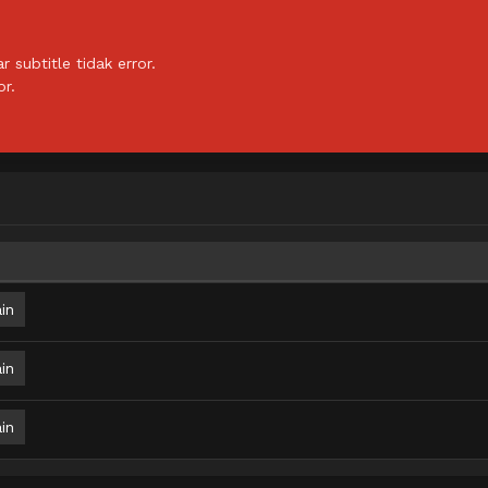
subtitle tidak error.
or.
in
in
in