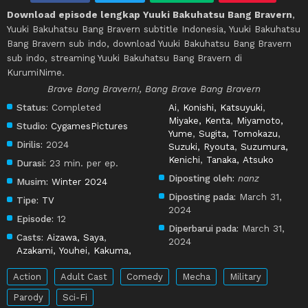
Download episode lengkap Yuuki Bakuhatsu Bang Bravern
,
Yuuki Bakuhatsu Bang Bravern subtitle Indonesia, Yuuki Bakuhatsu
Bang Bravern sub indo, download Yuuki Bakuhatsu Bang Bravern
sub indo, streaming Yuuki Bakuhatsu Bang Bravern di
KurumiNime.
Brave Bang Bravern!, Bang Brave Bang Bravern
Status:
Completed
Ai
,
Konishi, Katsuyuki
,
Miyake, Kenta
,
Miyamoto,
Studio:
CygamesPictures
Yume
,
Sugita, Tomokazu
,
Dirilis:
2024
Suzuki, Ryouta
,
Suzumura,
Kenichi
,
Tanaka, Atsuko
Durasi:
23 min. per ep.
Diposting oleh:
nanz
Musim:
Winter 2024
Diposting pada:
March 31,
Tipe:
TV
2024
Episode:
12
Diperbarui pada:
March 31,
Casts:
Aizawa, Saya
,
2024
Azakami, Youhei
,
Kakuma,
Action
Adult Cast
Comedy
Mecha
Military
Parody
Sci-Fi