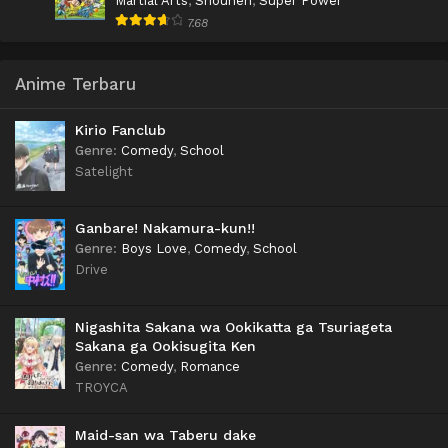
Martial Arts
,
Shounen
,
Super Power
7.68
Anime Terbaru
Kirio Fanclub
Genre
:
Comedy
,
School
Satelight
Ganbare! Nakamura-kun!!
Genre
:
Boys Love
,
Comedy
,
School
Drive
Nigashita Sakana wa Ookikatta ga Tsuriageta
Sakana ga Ookisugita Ken
Genre
:
Comedy
,
Romance
TROYCA
Maid-san wa Taberu dake