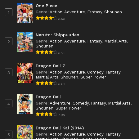
One Piece
Genre
:
Action
,
Adventure
,
Fantasy
,
Shounen
1
8.68
Naruto: Shippuuden
Genre
:
Action
,
Adventure
,
Fantasy
,
Martial Arts
,
2
Shounen
8.25
Dragon Ball Z
Genre
:
Action
,
Adventure
,
Comedy
,
Fantasy
,
3
Martial Arts
,
Shounen
,
Super Power
8.16
Dragon Ball
Genre
:
Adventure
,
Comedy
,
Fantasy
,
Martial Arts
,
4
Shounen
,
Super Power
7.96
Dragon Ball Kai (2014)
Genre
:
Action
,
Adventure
,
Comedy
,
Fantasy
,
5