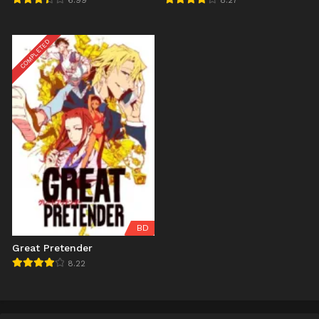
6.99
8.27
COMPLETED
BD
Great Pretender
8.22