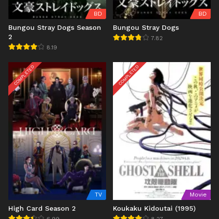
BD
BD
Bungou Stray Dogs Season
Bungou Stray Dogs
2
7.82
8.19
COMPLETED
COMPLETED
TV
Movie
High Card Season 2
Koukaku Kidoutai (1995)