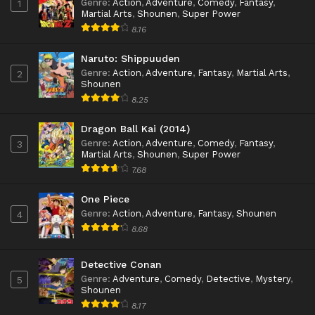
Genre
:
Action
,
Adventure
,
Comedy
,
Fantasy
,
1
Martial Arts
,
Shounen
,
Super Power
8.16
Naruto: Shippuuden
Genre
:
Action
,
Adventure
,
Fantasy
,
Martial Arts
,
2
Shounen
8.25
Dragon Ball Kai (2014)
Genre
:
Action
,
Adventure
,
Comedy
,
Fantasy
,
3
Martial Arts
,
Shounen
,
Super Power
7.68
One Piece
Genre
:
Action
,
Adventure
,
Fantasy
,
Shounen
4
8.68
Detective Conan
Genre
:
Adventure
,
Comedy
,
Detective
,
Mystery
,
5
Shounen
8.17