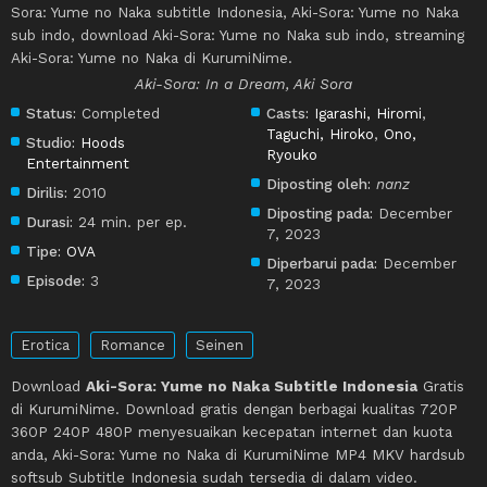
Sora: Yume no Naka subtitle Indonesia, Aki-Sora: Yume no Naka
sub indo, download Aki-Sora: Yume no Naka sub indo, streaming
Aki-Sora: Yume no Naka di KurumiNime.
Aki-Sora: In a Dream, Aki Sora
Status:
Completed
Casts:
Igarashi, Hiromi
,
Taguchi, Hiroko
,
Ono,
Studio:
Hoods
Ryouko
Entertainment
Diposting oleh:
nanz
Dirilis:
2010
Diposting pada:
December
Durasi:
24 min. per ep.
7, 2023
Tipe:
OVA
Diperbarui pada:
December
Episode:
3
7, 2023
Erotica
Romance
Seinen
Download
Aki-Sora: Yume no Naka Subtitle Indonesia
Gratis
di KurumiNime. Download gratis dengan berbagai kualitas 720P
360P 240P 480P menyesuaikan kecepatan internet dan kuota
anda, Aki-Sora: Yume no Naka di KurumiNime MP4 MKV hardsub
softsub Subtitle Indonesia sudah tersedia di dalam video.