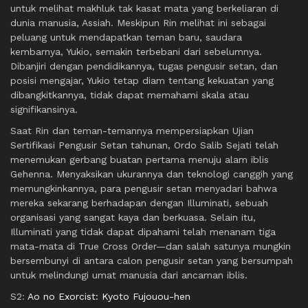
untuk melihat makhluk tak kasat mata yang berkeliaran di
dunia manusia, Assiah. Meskipun Rin melihat ini sebagai
peluang untuk mendapatkan teman baru, saudara
kembarnya, Yukio, semakin terbebani dari sebelumnya.
Dibanjiri dengan pendidikannya, tugas pengusir setan, dan
posisi mengajar, Yukio tetap diam tentang kekuatan yang
dibangkitkannya, tidak dapat memahami skala atau
signifikansinya.
Saat Rin dan teman-temannya mempersiapkan Ujian
Sertifikasi Pengusir Setan tahunan, Ordo Salib Sejati telah
menemukan gerbang buatan pertama menuju alam iblis
Gehenna. Menyaksikan ukurannya dan teknologi canggih yang
memungkinkannya, para pengusir setan menyadari bahwa
mereka sekarang berhadapan dengan Illuminati, sebuah
organisasi yang sangat kaya dan berkuasa. Selain itu,
Illuminati yang tidak dapat dipahami telah menanam tiga
mata-mata di True Cross Order—dan salah satunya mungkin
bersembunyi di antara calon pengusir setan yang bersumpah
untuk melindungi umat manusia dari ancaman iblis.
S2:
Ao no Exorcist: Kyoto Fujouou-hen