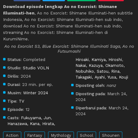
Download episode lengkap Ao no Exorcist: Shimane
Illuminati-hen
, Ao no Exorcist: Shimane Illuminati-hen subtitle
Indonesia, Ao no Exorcist: Shimane Illuminati-hen sub indo,
download Ao no Exorcist: Shimane Illuminati-hen sub indo,
streaming Ao no Exorcist: Shimane Illuminati-hen di
KurumiNime.
Ao no Exorcist S3, Blue Exorcist: Shimane Illuminati Saga, Ao no
Futsumashi
Status:
Completed
Hiroaki
,
Kamiya, Hiroshi
,
Nakai, Kazuya
,
Okamoto,
Studio:
Studio VOLN
Nobuhiko
,
Satou, Rina
,
Dirilis:
2024
Takagaki, Ayahi
,
Yusa, Kouji
Durasi:
23 min. per ep.
Diposting oleh:
nanz
Musim:
Winter 2024
Diposting pada:
March 24,
2024
Tipe:
TV
Diperbarui pada:
March 24,
Episode:
12
2024
Casts:
Fukuyama, Jun
,
Hanazawa, Kana
,
Hirata,
Action
Fantasy
Mythology
School
Shounen