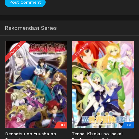
Rekomendasi Series
COMPLETED
COMPLETED
BD
TV
Densetsu no Yuusha no
Tensei Kizoku no Isekai