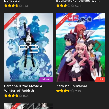
Densetsu
Boukenroku: Jichou wo
Shiranai Kamigami no Shito
7.51
6.58
COMPLETED
COMPLETED
Movie
BD
Persona 3 the Movie 4:
Zero no Tsukaima
Winter of Rebirth
7.23
8.03