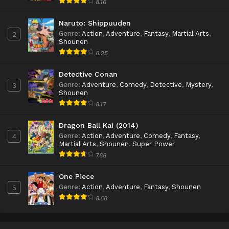
8.16
Naruto: Shippuuden
Genre
:
Action
,
Adventure
,
Fantasy
,
Martial Arts
,
2
Shounen
8.25
Detective Conan
Genre
:
Adventure
,
Comedy
,
Detective
,
Mystery
,
3
Shounen
8.17
Dragon Ball Kai (2014)
Genre
:
Action
,
Adventure
,
Comedy
,
Fantasy
,
4
Martial Arts
,
Shounen
,
Super Power
7.68
One Piece
Genre
:
Action
,
Adventure
,
Fantasy
,
Shounen
5
8.68