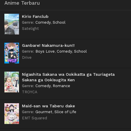
Anime Terbaru
Kirio Fanclub
Genre
:
Comedy
,
School
Satelight
Ganbare! Nakamura-kun!!
Genre
:
Boys Love
,
Comedy
,
School
Drive
Nigashita Sakana wa Ookikatta ga Tsuriageta
Sakana ga Ookisugita Ken
Genre
:
Comedy
,
Romance
TROYCA
Maid-san wa Taberu dake
Genre
:
Gourmet
,
Slice of Life
EMT Squared