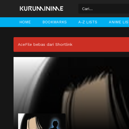
HOME
BOOKMARKS
A-Z LISTS
ANIME LI
AceFile bebas dari Shortlink