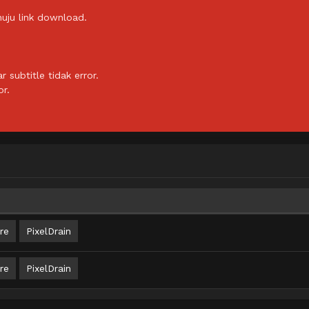
uju link download.
subtitle tidak error.
or.
re
PixelDrain
re
PixelDrain