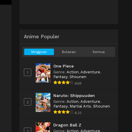
Anime Populer
Mingguan
Bulanan
Semua
One Piece
Genre
:
Action
,
Adventure
,
1
Fantasy
,
Shounen
8.68
Naruto: Shippuuden
Genre
:
Action
,
Adventure
,
2
Fantasy
,
Martial Arts
,
Shounen
8.25
Dragon Ball Z
Genre
:
Action
,
Adventure
,
3