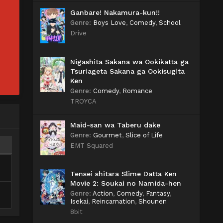
Ganbare! Nakamura-kun!!
Genre
:
Boys Love
,
Comedy
,
School
Drive
Nigashita Sakana wa Ookikatta ga
Tsuriageta Sakana ga Ookisugita
Ken
Genre
:
Comedy
,
Romance
TROYCA
Maid-san wa Taberu dake
Genre
:
Gourmet
,
Slice of Life
EMT Squared
Tensei shitara Slime Datta Ken
Movie 2: Soukai no Namida-hen
Genre
:
Action
,
Comedy
,
Fantasy
,
Isekai
,
Reincarnation
,
Shounen
8bit