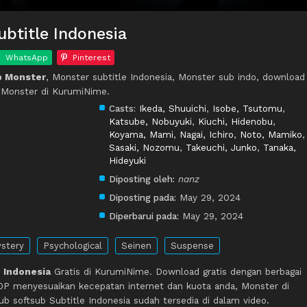
btitle Indonesia
WhatsApp
Pinterest
p Monster
, Monster subtitle Indonesia, Monster sub indo, download
 Monster di KurumiNime.
Casts:
Ikeda, Shuuichi
,
Isobe, Tsutomu
,
Katsube, Nobuyuki
,
Kiuchi, Hidenobu
,
Koyama, Mami
,
Nagai, Ichiro
,
Noto, Mamiko
,
Sasaki, Nozomu
,
Takeuchi, Junko
,
Tanaka,
Hideyuki
Diposting oleh:
nanz
Diposting pada:
May 29, 2024
Diperbarui pada:
May 29, 2024
stery
Psychological
Seinen
Suspense
 Indonesia
Gratis di KurumiNime. Download gratis dengan berbagai
P menyesuaikan kecepatan internet dan kuota anda, Monster di
softsub Subtitle Indonesia sudah tersedia di dalam video.