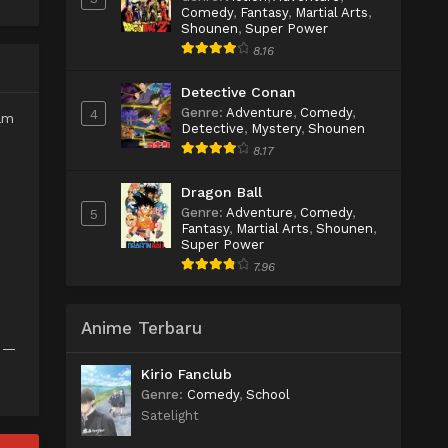
Comedy
,
Fantasy
,
Martial Arts
,
Shounen
,
Super Power
8.16
Detective Conan
Genre
:
Adventure
,
Comedy
,
4
am
Detective
,
Mystery
,
Shounen
8.17
Dragon Ball
Genre
:
Adventure
,
Comedy
,
5
Fantasy
,
Martial Arts
,
Shounen
,
Super Power
7.96
Anime Terbaru
a —
Kirio Fanclub
Genre
:
Comedy
,
School
Satelight