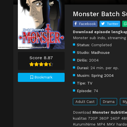
Monster Batch Su
Facebook
Twitter
Download episode lengka
Monster sub indo, streaming
Status:
Completed
Studio:
Madhouse
Score 8.87
Dirilis:
2004
Durasi:
24 min. per ep.
Musim:
Spring 2004
Bookmark
Tipe:
TV
Episode:
74
Adult Cast
Drama
My
Download
Monster Subtitle
kualitas 720P 360P 240P 480
KurumiNime MP4 MKV hardsub 