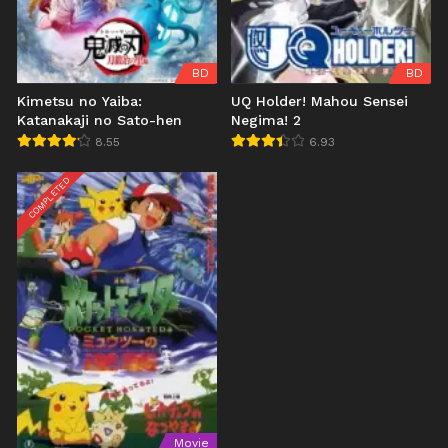
BD
BD
Kimetsu no Yaiba:
UQ Holder! Mahou Sensei
Katanakaji no Sato-hen
Negima! 2
8.55
6.93
COMPLETED
Movie