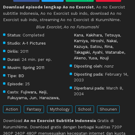
Download episode lengkap Ao no Exorcist
, Ao no Exorcist
subtitle Indonesia, Ao no Exorcist sub indo, download Ao no
Exorcist sub indo, streaming Ao no Exorcist di KurumiNime.
Blue Exorcist, Ao no Futsumashi
Status:
Completed
Kana
,
Kakihara, Tetsuya
,
Kamiya, Hiroshi
,
Nakai,
Studio:
A-1 Pictures
Kazuya
,
Satou, Rina
,
Dirilis:
2011
Takagaki, Ayahi
,
Watanabe,
Akeno
,
Yusa, Kouji
Durasi:
24 min. per ep.
Diposting oleh:
nanz
Musim:
Spring 2011
Diposting pada:
February 14,
Tipe:
BD
2023
Episode:
25
Diperbarui pada:
March 8,
Casts:
Fujiwara, Keiji
,
2024
Fukuyama, Jun
,
Hanazawa,
Action
Fantasy
Mythology
School
Shounen
Download
Ao no Exorcist Subtitle Indonesia
Gratis di
KurumiNime. Download gratis dengan berbagai kualitas 720P
360P 240P 480P menyesuaikan kecepatan internet dan kuota