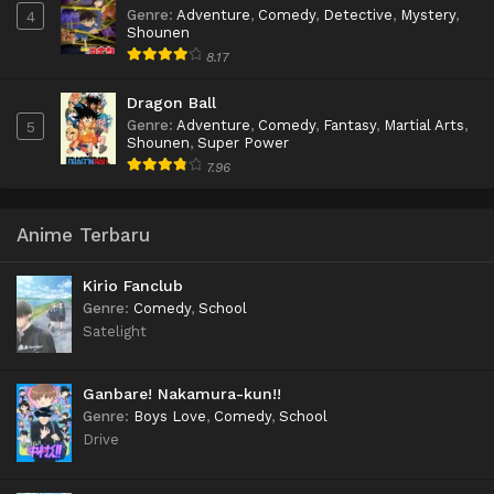
Genre
:
Adventure
,
Comedy
,
Detective
,
Mystery
,
4
Shounen
8.17
Dragon Ball
Genre
:
Adventure
,
Comedy
,
Fantasy
,
Martial Arts
,
5
Shounen
,
Super Power
7.96
Anime Terbaru
Kirio Fanclub
Genre
:
Comedy
,
School
Satelight
Ganbare! Nakamura-kun!!
Genre
:
Boys Love
,
Comedy
,
School
Drive