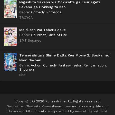
Nigashita Sakana wa Ookikatta ga Tsuriageta
Sakana ga Ookisugita Ken
Genre
:
Comedy
,
Romance
TROYCA
Maid-san wa Taberu dake
Genre
:
Gourmet
,
Slice of Life
EMT Squared
Tensei shitara Slime Datta Ken Movie 2: Soukai no
Namida-hen
Genre
:
Action
,
Comedy
,
Fantasy
,
Isekai
,
Reincarnation
,
Shounen
8bit
Copyright © 2026 KurumiNime. All Rights Reserved
Disclaimer: This site
KurumiNime
does not store any files on
its server. All contents are provided by non-affiliated third