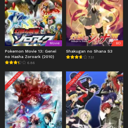
Movie
BD
Pokemon Movie 13: Genei
Shakugan no Shana S3
no Hasha Zoroark (2010)
7.51
6.86
COMPLETED
COMPLETED