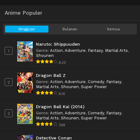
Anime Populer
Mingguan
Bulanan
Semua
Naruto: Shippuuden
Genre
:
Action
,
Adventure
,
Fantasy
,
Martial Arts
,
1
Shounen
8.25
Dragon Ball Z
Genre
:
Action
,
Adventure
,
Comedy
,
Fantasy
,
2
Martial Arts
,
Shounen
,
Super Power
8.16
Dragon Ball Kai (2014)
Genre
:
Action
,
Adventure
,
Comedy
,
Fantasy
,
3
Martial Arts
,
Shounen
,
Super Power
7.68
Detective Conan