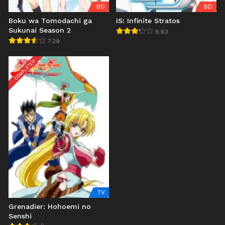
BD
BD
Boku wa Tomodachi ga
IS: Infinite Stratos
Sukunai Season 2
6.63
7.29
COMPLETED
TV
Grenadier: Hohoemi no
Senshi