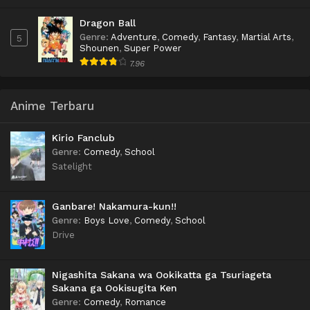
Dragon Ball
Genre
:
Adventure
,
Comedy
,
Fantasy
,
Martial Arts
,
5
Shounen
,
Super Power
7.96
Anime Terbaru
Kirio Fanclub
Genre
:
Comedy
,
School
Satelight
Ganbare! Nakamura-kun!!
Genre
:
Boys Love
,
Comedy
,
School
Drive
Nigashita Sakana wa Ookikatta ga Tsuriageta
Sakana ga Ookisugita Ken
Genre
:
Comedy
,
Romance