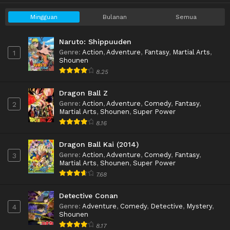
Mingguan
Bulanan
Semua
Naruto: Shippuuden
Genre
:
Action
,
Adventure
,
Fantasy
,
Martial Arts
,
1
Shounen
8.25
Dragon Ball Z
Genre
:
Action
,
Adventure
,
Comedy
,
Fantasy
,
2
Martial Arts
,
Shounen
,
Super Power
8.16
Dragon Ball Kai (2014)
Genre
:
Action
,
Adventure
,
Comedy
,
Fantasy
,
3
Martial Arts
,
Shounen
,
Super Power
7.68
Detective Conan
Genre
:
Adventure
,
Comedy
,
Detective
,
Mystery
,
4
Shounen
8.17