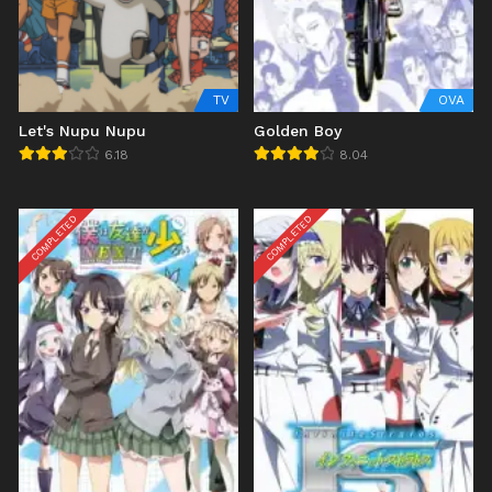
TV
OVA
Let's Nupu Nupu
Golden Boy
6.18
8.04
COMPLETED
COMPLETED