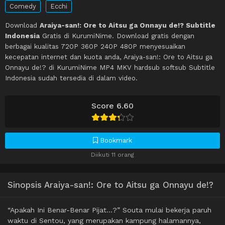
Comedy
Ecchi
Download
Araiya-san!: Ore to Aitsu ga Onnayu de!? Subtitle
Indonesia
Gratis di KurumiNime. Download gratis dengan
berbagai kualitas 720P 360P 240P 480P menyesuaikan
kecepatan internet dan kuota anda, Araiya-san!: Ore to Aitsu ga
Onnayu de!? di KurumiNime MP4 MKV hardsub softsub Subtitle
Indonesia sudah tersedia di dalam video.
Score 6.60
Bookmark
Diikuti 11 orang
Sinopsis Araiya-san!: Ore to Aitsu ga Onnayu de!?
“Apakah Ini Benar-Benar Pijat…?” Souta mulai bekerja paruh
waktu di Sentou, yang merupakan kampung halamannya,