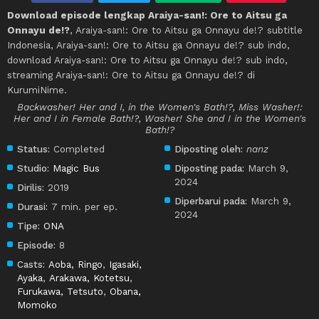
Download episode lengkap Araiya-san!: Ore to Aitsu ga
Onnayu de!?
, Araiya-san!: Ore to Aitsu ga Onnayu de!? subtitle
Indonesia, Araiya-san!: Ore to Aitsu ga Onnayu de!? sub indo,
download Araiya-san!: Ore to Aitsu ga Onnayu de!? sub indo,
streaming Araiya-san!: Ore to Aitsu ga Onnayu de!? di
KurumiNime.
Backwasher! Her and I, in the Women's Bath!?, Miss Washer!:
Her and I in Female Bath!?, Washer! She and I in the Women's
Bath!?
Status:
Completed
Diposting oleh:
nanz
Studio:
Magic Bus
Diposting pada:
March 9,
2024
Dirilis:
2019
Diperbarui pada:
March 9,
Durasi:
7 min. per ep.
2024
Tipe:
ONA
Episode:
8
Casts:
Aoba, Ringo
,
Igasaki,
Ayaka
,
Arakawa, Kotetsu
,
Furukawa, Tetsuto
,
Obana,
Momoko