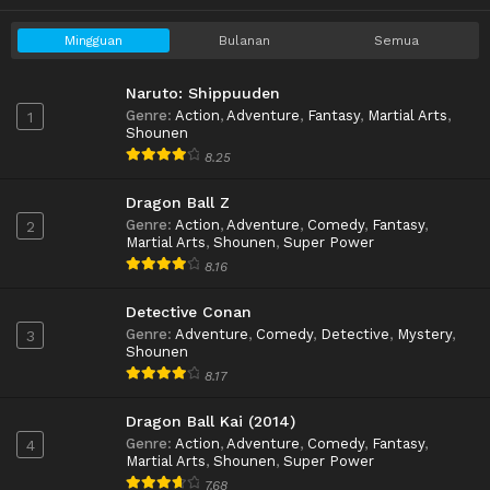
Mingguan
Bulanan
Semua
Naruto: Shippuuden
Genre
:
Action
,
Adventure
,
Fantasy
,
Martial Arts
,
1
Shounen
8.25
Dragon Ball Z
Genre
:
Action
,
Adventure
,
Comedy
,
Fantasy
,
2
Martial Arts
,
Shounen
,
Super Power
8.16
Detective Conan
Genre
:
Adventure
,
Comedy
,
Detective
,
Mystery
,
3
Shounen
8.17
Dragon Ball Kai (2014)
Genre
:
Action
,
Adventure
,
Comedy
,
Fantasy
,
4
Martial Arts
,
Shounen
,
Super Power
7.68