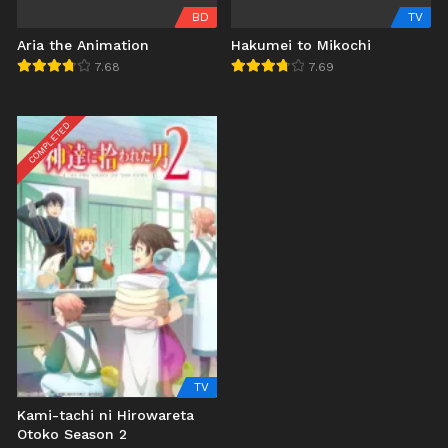
BD
TV
Aria the Animation
Hakumei to Mikochi
7.68
7.69
COMPLETED
TV
Kami-tachi ni Hirowareta
Otoko Season 2