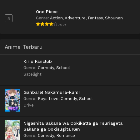
One Piece
Genre
:
Action
,
Adventure
,
Fantasy
,
Shounen
5
8.68
Anime Terbaru
Kirio Fanclub
Genre
:
Comedy
,
School
Satelight
Ganbare! Nakamura-kun!!
Genre
:
Boys Love
,
Comedy
,
School
Drive
Nigashita Sakana wa Ookikatta ga Tsuriageta
Sakana ga Ookisugita Ken
Genre
:
Comedy
,
Romance