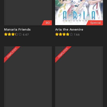
BD
Special
Manaria Friends
Aria the Avvenire
6.67
7.88
COMPLETED
COMPLETED