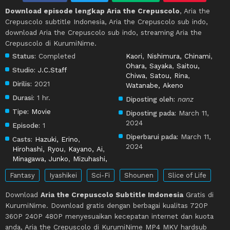
Download episode lengkap Aria the Crepuscolo
, Aria the
Crepuscolo subtitle Indonesia, Aria the Crepuscolo sub indo,
download Aria the Crepuscolo sub indo, streaming Aria the
Crepuscolo di KurumiNime.
Status:
Completed
Kaori
,
Nishimura, Chinami
,
Ohara, Sayaka
,
Saitou,
Studio:
J.C.Staff
Chiwa
,
Satou, Rina
,
Dirilis:
2021
Watanabe, Akeno
Durasi:
1 hr.
Diposting oleh:
nanz
Tipe:
Movie
Diposting pada:
March 11,
2024
Episode:
1
Diperbarui pada:
March 11,
Casts:
Hazuki, Erino
,
2024
Hirohashi, Ryou
,
Kayano, Ai
,
Minagawa, Junko
,
Mizuhashi,
Fantasy
Iyashikei
Sci-Fi
Shounen
Slice of Life
Download
Aria the Crepuscolo Subtitle Indonesia
Gratis di
KurumiNime. Download gratis dengan berbagai kualitas 720P
360P 240P 480P menyesuaikan kecepatan internet dan kuota
anda, Aria the Crepuscolo di KurumiNime MP4 MKV hardsub