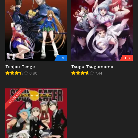
TV
BD
Tenjou Tenge
Tsugu Tsugumomo
6.88
7.44
COMPLETED