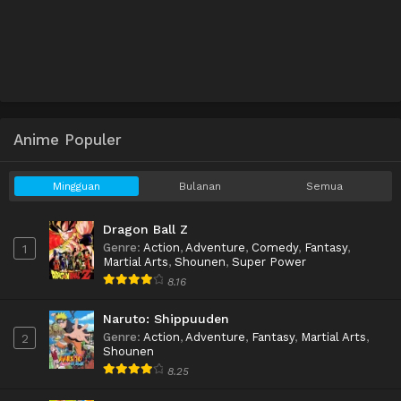
Anime Populer
Mingguan
Bulanan
Semua
Dragon Ball Z
Genre
:
Action
,
Adventure
,
Comedy
,
Fantasy
,
1
Martial Arts
,
Shounen
,
Super Power
8.16
Naruto: Shippuuden
Genre
:
Action
,
Adventure
,
Fantasy
,
Martial Arts
,
2
Shounen
8.25