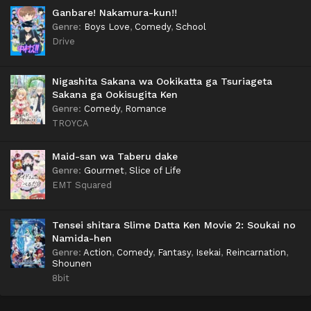
Ganbare! Nakamura-kun!!
Genre
:
Boys Love
,
Comedy
,
School
Drive
Nigashita Sakana wa Ookikatta ga Tsuriageta
Sakana ga Ookisugita Ken
Genre
:
Comedy
,
Romance
TROYCA
Maid-san wa Taberu dake
Genre
:
Gourmet
,
Slice of Life
EMT Squared
Tensei shitara Slime Datta Ken Movie 2: Soukai no
Namida-hen
Genre
:
Action
,
Comedy
,
Fantasy
,
Isekai
,
Reincarnation
,
Shounen
8bit