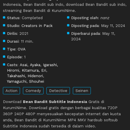
Indonesia, Bean Bandit sub indo, download Bean Bandit sub indo,
streaming Bean Bandit di KurumiNime.
Status:
Completed
Diposting oleh:
nanz
Studio:
Creators in Pack
Diposting pada:
May 11, 2024
Dirilis:
2021
Diperbarui pada:
May 11,
2024
Durasi:
11 min.
Tipe:
OVA
Episode:
1
Casts:
Asai, Ayaka
,
Igarashi,
Hiromi
,
Kitamura, Eri
,
Takahashi, Hidenori
,
Yamaguchi, Shouhei
Action
Comedy
Detective
Seinen
Download
Bean Bandit Subtitle Indonesia
Gratis di
KurumiNime. Download gratis dengan berbagai kualitas 720P
360P 240P 480P menyesuaikan kecepatan internet dan kuota
anda, Bean Bandit di KurumiNime MP4 MKV hardsub softsub
Subtitle Indonesia sudah tersedia di dalam video.