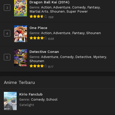
Dragon Ball Kai (2014)
Genre
:
Action
,
Adventure
,
Comedy
,
Fantasy
,
3
Martial Arts
,
Shounen
,
Super Power
7.68
One Piece
Genre
:
Action
,
Adventure
,
Fantasy
,
Shounen
4
8.68
Detective Conan
Genre
:
Adventure
,
Comedy
,
Detective
,
Mystery
,
5
Shounen
8.17
Anime Terbaru
Kirio Fanclub
Genre
:
Comedy
,
School
Satelight