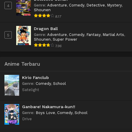
Genre
:
Adventure
,
Comedy
,
Detective
,
Mystery
,
4
Shounen
8.17
Dragon Ball
Genre
:
Adventure
,
Comedy
,
Fantasy
,
Martial Arts
,
5
Shounen
,
Super Power
7.96
Anime Terbaru
Kirio Fanclub
Genre
:
Comedy
,
School
Satelight
Ganbare! Nakamura-kun!!
Genre
:
Boys Love
,
Comedy
,
School
Drive