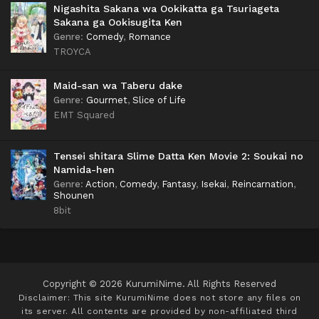
Nigashita Sakana wa Ookikatta ga Tsuriageta
Sakana ga Ookisugita Ken
Genre
:
Comedy
,
Romance
TROYCA
Maid-san wa Taberu dake
Genre
:
Gourmet
,
Slice of Life
EMT Squared
Tensei shitara Slime Datta Ken Movie 2: Soukai no
Namida-hen
Genre
:
Action
,
Comedy
,
Fantasy
,
Isekai
,
Reincarnation
,
Shounen
8bit
Copyright © 2026 KurumiNime. All Rights Reserved
Disclaimer: This site
KurumiNime
does not store any files on
its server. All contents are provided by non-affiliated third