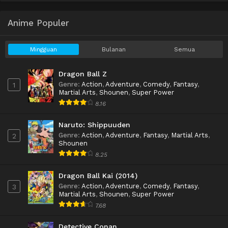
Anime Populer
Mingguan
Bulanan
Semua
Dragon Ball Z
Genre
:
Action
,
Adventure
,
Comedy
,
Fantasy
,
1
Martial Arts
,
Shounen
,
Super Power
8.16
Naruto: Shippuuden
Genre
:
Action
,
Adventure
,
Fantasy
,
Martial Arts
,
2
Shounen
8.25
Dragon Ball Kai (2014)
Genre
:
Action
,
Adventure
,
Comedy
,
Fantasy
,
3
Martial Arts
,
Shounen
,
Super Power
7.68
Detective Conan