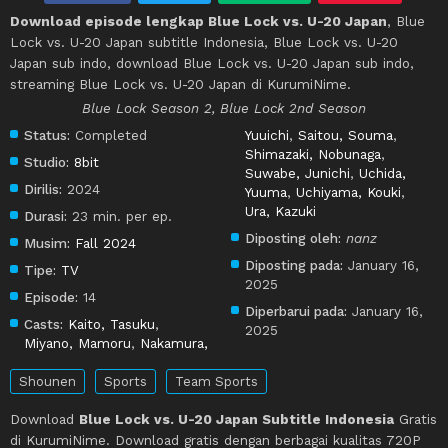
Download episode lengkap Blue Lock vs. U-20 Japan
, Blue
Lock vs. U-20 Japan subtitle Indonesia, Blue Lock vs. U-20
Japan sub indo, download Blue Lock vs. U-20 Japan sub indo,
streaming Blue Lock vs. U-20 Japan di KurumiNime.
Blue Lock Season 2, Blue Lock 2nd Season
Status:
Completed
Yuuichi
,
Saitou, Souma
,
Shimazaki, Nobunaga
,
Studio:
8bit
Suwabe, Junichi
,
Uchida,
Dirilis:
2024
Yuuma
,
Uchiyama, Kouki
,
Ura, Kazuki
Durasi:
23 min. per ep.
Diposting oleh:
nanz
Musim:
Fall 2024
Diposting pada:
January 16,
Tipe:
TV
2025
Episode:
14
Diperbarui pada:
January 16,
Casts:
Kaito, Tasuku
,
2025
Miyano, Mamoru
,
Nakamura,
Shounen
Sports
Team Sports
Download
Blue Lock vs. U-20 Japan Subtitle Indonesia
Gratis
di KurumiNime. Download gratis dengan berbagai kualitas 720P