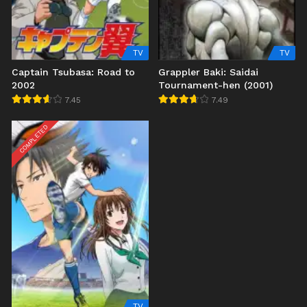
TV
TV
Captain Tsubasa: Road to
Grappler Baki: Saidai
2002
Tournament-hen (2001)
7.45
7.49
COMPLETED
TV