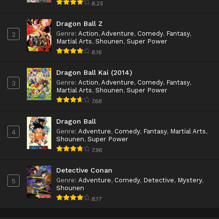
8.25
Dragon Ball Z
Genre
:
Action
,
Adventure
,
Comedy
,
Fantasy
,
2
Martial Arts
,
Shounen
,
Super Power
8.16
Dragon Ball Kai (2014)
Genre
:
Action
,
Adventure
,
Comedy
,
Fantasy
,
3
Martial Arts
,
Shounen
,
Super Power
7.68
Dragon Ball
Genre
:
Adventure
,
Comedy
,
Fantasy
,
Martial Arts
,
4
Shounen
,
Super Power
7.96
Detective Conan
Genre
:
Adventure
,
Comedy
,
Detective
,
Mystery
,
5
Shounen
8.17