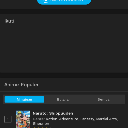
Ikuti
Anime Populer
Mingguan
Bulanan
Semua
Naruto: Shippuuden
Genre
:
Action
,
Adventure
,
Fantasy
,
Martial Arts
,
1
Shounen