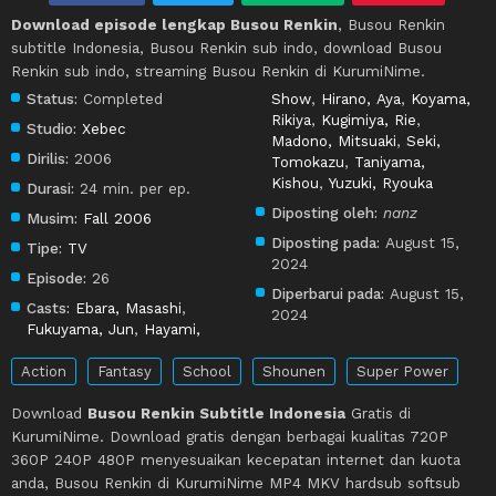
Download episode lengkap Busou Renkin
, Busou Renkin
subtitle Indonesia, Busou Renkin sub indo, download Busou
Renkin sub indo, streaming Busou Renkin di KurumiNime.
Status:
Completed
Show
,
Hirano, Aya
,
Koyama,
Rikiya
,
Kugimiya, Rie
,
Studio:
Xebec
Madono, Mitsuaki
,
Seki,
Dirilis:
2006
Tomokazu
,
Taniyama,
Kishou
,
Yuzuki, Ryouka
Durasi:
24 min. per ep.
Diposting oleh:
nanz
Musim:
Fall 2006
Diposting pada:
August 15,
Tipe:
TV
2024
Episode:
26
Diperbarui pada:
August 15,
Casts:
Ebara, Masashi
,
2024
Fukuyama, Jun
,
Hayami,
Action
Fantasy
School
Shounen
Super Power
Download
Busou Renkin Subtitle Indonesia
Gratis di
KurumiNime. Download gratis dengan berbagai kualitas 720P
360P 240P 480P menyesuaikan kecepatan internet dan kuota
anda, Busou Renkin di KurumiNime MP4 MKV hardsub softsub