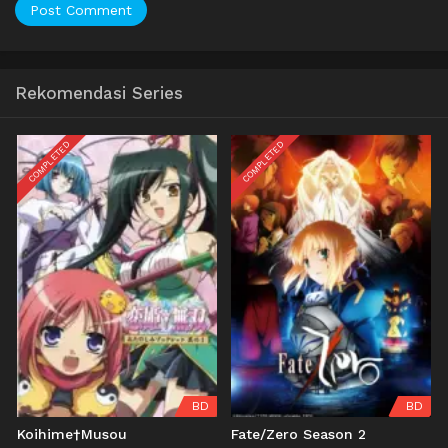
Rekomendasi Series
COMPLETED
COMPLETED
BD
BD
Koihime†Musou
Fate/Zero Season 2