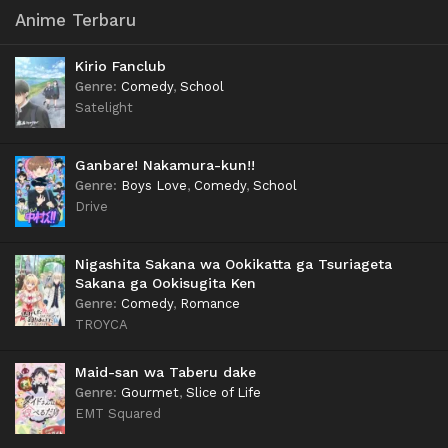
Anime Terbaru
Kirio Fanclub
Genre
:
Comedy
,
School
Satelight
Ganbare! Nakamura-kun!!
Genre
:
Boys Love
,
Comedy
,
School
Drive
Nigashita Sakana wa Ookikatta ga Tsuriageta
Sakana ga Ookisugita Ken
Genre
:
Comedy
,
Romance
TROYCA
Maid-san wa Taberu dake
Genre
:
Gourmet
,
Slice of Life
EMT Squared