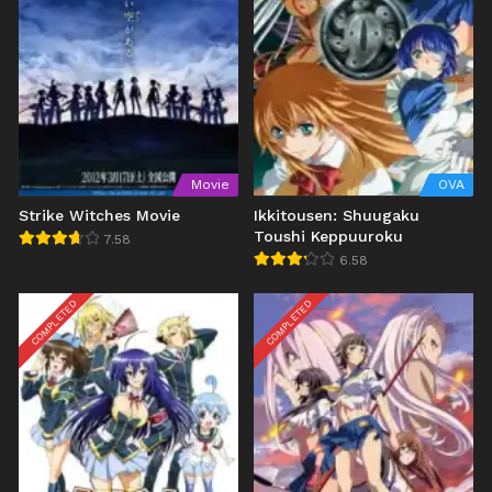
Movie
OVA
Strike Witches Movie
Ikkitousen: Shuugaku
Toushi Keppuuroku
7.58
6.58
COMPLETED
COMPLETED