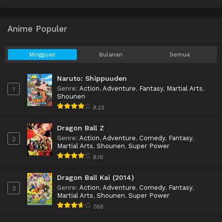
Anime Populer
Mingguan
Bulanan
Semua
Naruto: Shippuuden
Genre
:
Action
,
Adventure
,
Fantasy
,
Martial Arts
,
1
Shounen
8.25
Dragon Ball Z
Genre
:
Action
,
Adventure
,
Comedy
,
Fantasy
,
2
Martial Arts
,
Shounen
,
Super Power
8.16
Dragon Ball Kai (2014)
Genre
:
Action
,
Adventure
,
Comedy
,
Fantasy
,
3
Martial Arts
,
Shounen
,
Super Power
7.68