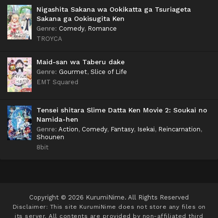
Nigashita Sakana wa Ookikatta ga Tsuriageta
Sakana ga Ookisugita Ken
Genre
:
Comedy
,
Romance
TROYCA
Maid-san wa Taberu dake
Genre
:
Gourmet
,
Slice of Life
EMT Squared
Tensei shitara Slime Datta Ken Movie 2: Soukai no
Namida-hen
Genre
:
Action
,
Comedy
,
Fantasy
,
Isekai
,
Reincarnation
,
Shounen
8bit
Copyright © 2026 KurumiNime. All Rights Reserved
Disclaimer: This site
KurumiNime
does not store any files on
its server. All contents are provided by non-affiliated third