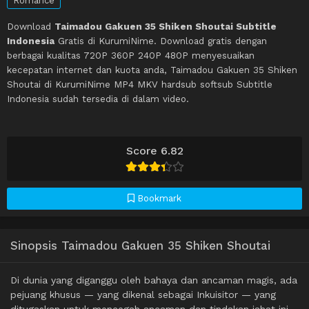
Romance
Download
Taimadou Gakuen 35 Shiken Shoutai Subtitle
Indonesia
Gratis di KurumiNime. Download gratis dengan
berbagai kualitas 720P 360P 240P 480P menyesuaikan
kecepatan internet dan kuota anda, Taimadou Gakuen 35 Shiken
Shoutai di KurumiNime MP4 MKV hardsub softsub Subtitle
Indonesia sudah tersedia di dalam video.
Score 6.82
Bookmark
Sinopsis Taimadou Gakuen 35 Shiken Shoutai
Di dunia yang diganggu oleh bahaya dan ancaman magis, ada
pejuang khusus — yang dikenal sebagai Inkuisitor — yang
ditugaskan untuk mencegah ancaman dan tindakan jahat ini