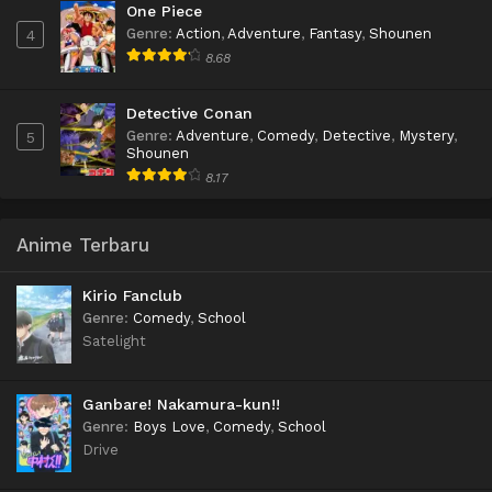
One Piece
Genre
:
Action
,
Adventure
,
Fantasy
,
Shounen
4
8.68
Detective Conan
Genre
:
Adventure
,
Comedy
,
Detective
,
Mystery
,
5
Shounen
8.17
Anime Terbaru
Kirio Fanclub
Genre
:
Comedy
,
School
Satelight
Ganbare! Nakamura-kun!!
Genre
:
Boys Love
,
Comedy
,
School
Drive