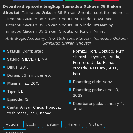
Download episode lengkap Taimadou Gakuen 35 Shiken
Shoutai
, Taimadou Gakuen 35 Shiken Shoutai subtitle Indonesia,
Taimadou Gakuen 35 Shiken Shoutai sub indo, download
Taimadou Gakuen 35 Shiken Shoutai sub indo, streaming
Taimadou Gakuen 35 Shiken Shoutai di KurumiNime.
Anti-Magic Academy: The 35th Test Platoon, Taimadou Gakuen
Sanjuugo Shiken Shoutai
Status:
Completed
Nomizu, Iori
,
Ookubo, Rumi
,
Shiraishi, Ryouko
,
Tsuda,
Studio:
SILVER LINK.
Kenjirou
,
Ueda, Reina
,
Dirilis:
2015
Yamada, Natsumi
,
Yusa,
Kouji
Durasi:
23 min. per ep.
Diposting oleh:
nanz
Musim:
Fall 2015
Diposting pada:
June 13,
Tipe:
BD
2023
Episode:
12
Diperbarui pada:
January 4,
Casts:
Anzai, Chika
,
Hosoya,
2024
Yoshimasa
,
Itou, Kanae
,
Action
Ecchi
Fantasy
Harem
Military