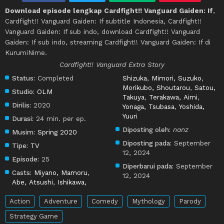
Download episode lengkap Cardfight!! Vanguard Gaiden: If
,
Cardfight!! Vanguard Gaiden: If subtitle Indonesia, Cardfight!!
Vanguard Gaiden: If sub indo, download Cardfight!! Vanguard
Gaiden: If sub indo, streaming Cardfight!! Vanguard Gaiden: If di
KurumiNime.
Cardfight!! Vanguard Extra Story
Status:
Completed
Shizuka
,
Mimori, Suzuko
,
Morikubo, Shoutarou
,
Satou,
Studio:
OLM
Takuya
,
Terakawa, Aimi
,
Dirilis:
2020
Yonaga, Tsubasa
,
Yoshida,
Yuuri
Durasi:
24 min. per ep.
Diposting oleh:
nanz
Musim:
Spring 2020
Diposting pada:
September
Tipe:
TV
12, 2024
Episode:
25
Diperbarui pada:
September
Casts:
Miyano, Mamoru
,
12, 2024
Abe, Atsushi
,
Ishikawa,
Action
Adventure
Comedy
Mythology
Parody
Strategy Game