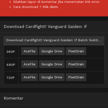
Silahkan lapor di komentar jika menemukan link error.
Cara download ?
Klik disini.
Download Cardfight!! Vanguard Gaiden: If
Download Cardfight!! Vanguard Gaiden: If Batch Subtitle Indonesia
AceFile
Google Drive
PixelDrain
360P
AceFile
Google Drive
PixelDrain
480P
AceFile
Google Drive
PixelDrain
720P
Komentar