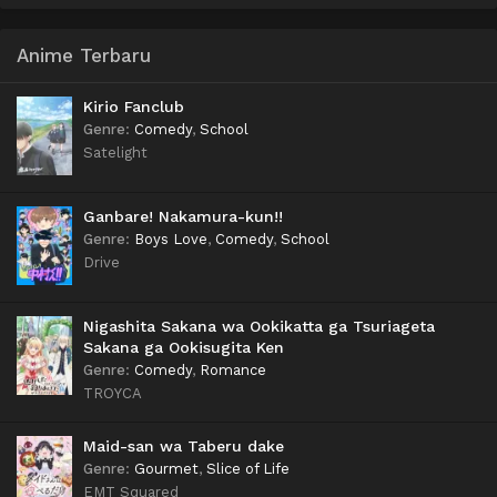
Anime Terbaru
Kirio Fanclub
Genre
:
Comedy
,
School
Satelight
Ganbare! Nakamura-kun!!
Genre
:
Boys Love
,
Comedy
,
School
Drive
Nigashita Sakana wa Ookikatta ga Tsuriageta
Sakana ga Ookisugita Ken
Genre
:
Comedy
,
Romance
TROYCA
Maid-san wa Taberu dake
Genre
:
Gourmet
,
Slice of Life
EMT Squared