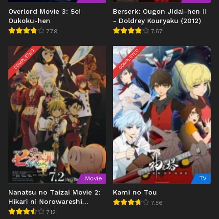
Overlord Movie 3: Sei
Berserk: Ougon Jidai-hen II
Oukoku-hen
- Doldrey Kouryaku (2012)
7.79
7.87
COMPLETED
COMPLETED
Movie
TV
Nanatsu no Taizai Movie 2:
Kami no Tou
Hikari ni Norowareshi
7.56
Mono-tachi
7.12