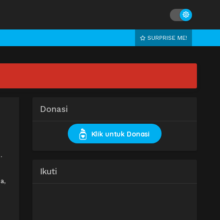
SURPRISE ME!
Donasi
Klik untuk Donasi
.
Ikuti
ia
,