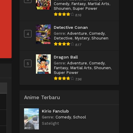
Comedy
,
Fantasy
,
Martial Arts
,
Shounen
,
Super Power
8.16
Detective Conan
Genre
:
Adventure
,
Comedy
,
4
Detective
,
Mystery
,
Shounen
8.17
Dragon Ball
Genre
:
Adventure
,
Comedy
,
5
Fantasy
,
Martial Arts
,
Shounen
,
Super Power
7.96
Anime Terbaru
Kirio Fanclub
Genre
:
Comedy
,
School
Satelight