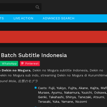
STS
LIVE ACTION
ADVANCED SEARCH
Batch Subtitle Indonesia
WhatsApp
Pinterest
 Dekin no Mogura
, Dekin no Mogura subtitle Indonesia, Dekin no
ekin no Mogura sub indo, streaming Dekin no Mogura di KurumiNime
thbound Mole, 出禁のモグラ
Casts:
Fujii, Yukiyo
,
Fujita, Akane
,
Kajita, Maf
Murase, Ayumu
,
Nakamura, Yuuichi
,
Ookawa,
Genki
,
Takahashi, Shinya
,
Tanezaki, Atsumi
,
Terasaki, Yuka
,
Yamane, Nozomi