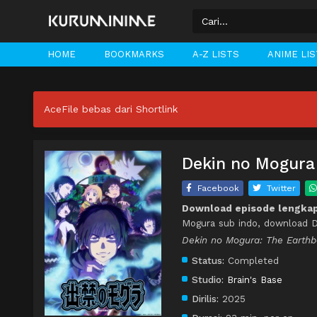
HOME
BOOKMARKS
A-Z LISTS
ANIME LI
AceFile bebas dari Shortlink
Dekin no Mogura 
Facebook
Twitter
Download episode lengkap
Mogura sub indo, download D
Dekin no Mogura: The Ear
Status:
Completed
Studio:
Brain's Base
Dirilis:
2025