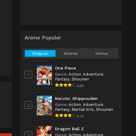
Anime Populer
Mingguan
Bulanan
Semua
One Piece
Genre
:
Action
,
Adventure
,
1
Fantasy
,
Shounen
8.68
Naruto: Shippuuden
Genre
:
Action
,
Adventure
,
2
Fantasy
,
Martial Arts
,
Shounen
8.25
Dragon Ball Z
Genre
:
Action
,
Adventure
,
3