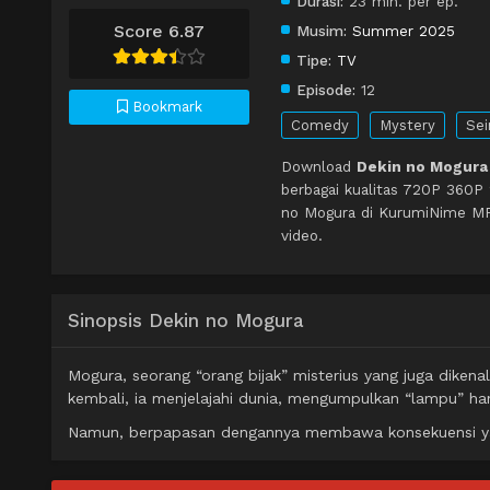
Durasi:
23 min. per ep.
Score 6.87
Musim:
Summer 2025
Tipe:
TV
Episode:
12
Bookmark
Comedy
Mystery
Sei
Download
Dekin no Mogura 
berbagai kualitas 720P 360P
no Mogura di KurumiNime MP4
video.
Sinopsis Dekin no Mogura
Mogura, seorang “orang bijak” misterius yang juga dikena
kembali, ia menjelajahi dunia, mengumpulkan “lampu” han
Namun, berpapasan dengannya membawa konsekuensi ya