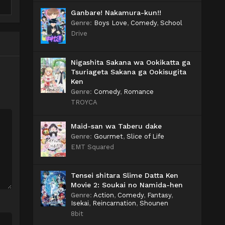
Ganbare! Nakamura-kun!!
Genre
:
Boys Love
,
Comedy
,
School
Drive
Nigashita Sakana wa Ookikatta ga
Tsuriageta Sakana ga Ookisugita
Ken
Genre
:
Comedy
,
Romance
TROYCA
Maid-san wa Taberu dake
Genre
:
Gourmet
,
Slice of Life
EMT Squared
Tensei shitara Slime Datta Ken
Movie 2: Soukai no Namida-hen
Genre
:
Action
,
Comedy
,
Fantasy
,
Isekai
,
Reincarnation
,
Shounen
8bit