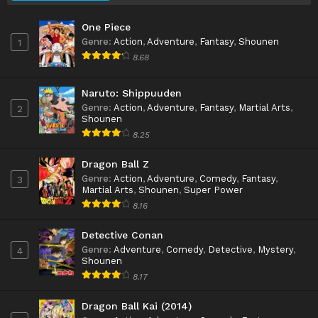
One Piece
Genre
:
Action
,
Adventure
,
Fantasy
,
Shounen
1
8.68
Naruto: Shippuuden
Genre
:
Action
,
Adventure
,
Fantasy
,
Martial Arts
,
2
Shounen
8.25
Dragon Ball Z
Genre
:
Action
,
Adventure
,
Comedy
,
Fantasy
,
3
Martial Arts
,
Shounen
,
Super Power
8.16
Detective Conan
Genre
:
Adventure
,
Comedy
,
Detective
,
Mystery
,
4
Shounen
8.17
Dragon Ball Kai (2014)