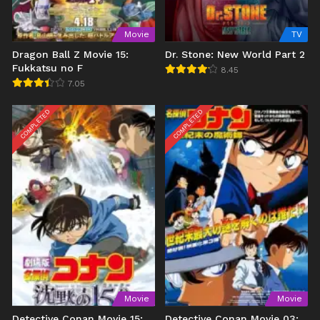
Movie
TV
Dragon Ball Z Movie 15:
Dr. Stone: New World Part 2
Fukkatsu no F
8.45
7.05
COMPLETED
COMPLETED
Movie
Movie
Detective Conan Movie 15:
Detective Conan Movie 03: