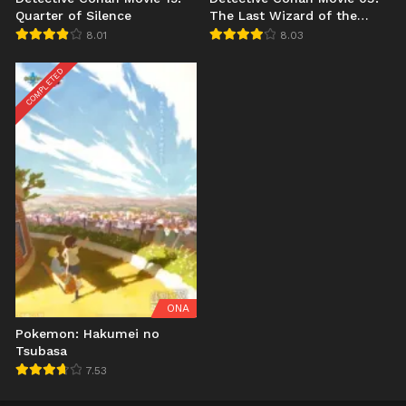
Quarter of Silence
The Last Wizard of the
Century
8.01
8.03
COMPLETED
ONA
Pokemon: Hakumei no
Tsubasa
7.53