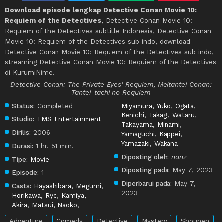
Download episode lengkap Detective Conan Movie 10:
Requiem of the Detectives
, Detective Conan Movie 10:
Requiem of the Detectives subtitle Indonesia, Detective Conan
Movie 10: Requiem of the Detectives sub indo, download
Detective Conan Movie 10: Requiem of the Detectives sub indo,
streaming Detective Conan Movie 10: Requiem of the Detectives
di KurumiNime.
Detective Conan: The Private Eyes' Requiem, Meitantei Conan:
Tantei-tachi no Requiem
Status:
Completed
Miyamura, Yuko
,
Ogata,
Kenichi
,
Takagi, Wataru
,
Studio:
TMS Entertainment
Takayama, Minami
,
Dirilis:
2006
Yamaguchi, Kappei
,
Yamazaki, Wakana
Durasi:
1 hr. 51 min.
Diposting oleh:
nanz
Tipe:
Movie
Diposting pada:
May 7, 2023
Episode:
1
Diperbarui pada:
May 7,
Casts:
Hayashibara, Megumi
,
2023
Horikawa, Ryo
,
Kamiya,
Akira
,
Matsui, Naoko
,
Adventure
Comedy
Detective
Mystery
Shounen