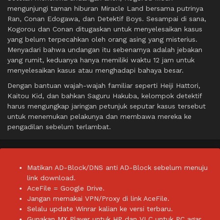
mengunjungi taman hiburan Miracle Land bersama putrinya
Ran, Conan Edogawa, dan Detektif Boys. Sesampai di sana,
Kogorou dan Conan ditugaskan untuk menyelesaikan kasus
yang belum terpecahkan oleh orang asing yang misterius.
Menyadari bahwa undangan itu sebenarnya adalah jebakan
yang rumit, keduanya hanya memiliki waktu 12 jam untuk
menyelesaikan kasus atau menghadapi bahaya besar.
Dengan bantuan wajah-wajah familiar seperti Heiji Hattori,
Kaitou Kid, dan bahkan Saguru Hakuba, kelompok detektif
harus mengungkap jaringan petunjuk seputar kasus tersebut
untuk menemukan pelakunya dan membawa mereka ke
pengadilan sebelum terlambat.
Matikan AD-Block/DNS anti AD-Block sebelum menuju
link download.
AceFile = Google Drive.
Jangan memakai VPN/Proxy di link AceFile.
Selalu update Winrar kalian ke versi terbaru.
Gunakan MX Player untuk HP dan VLC untuk PC agar