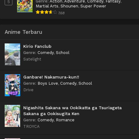
Genre
:
Action
,
Adventure
,
Comedy
,
Fantasy
,
5
Martial Arts
,
Shounen
,
Super Power
7.68
Anime Terbaru
Kirio Fanclub
Genre
:
Comedy
,
School
Satelight
Ganbare! Nakamura-kun!!
Genre
:
Boys Love
,
Comedy
,
School
Drive
Nigashita Sakana wa Ookikatta ga Tsuriageta
Sakana ga Ookisugita Ken
Genre
:
Comedy
,
Romance
TROYCA