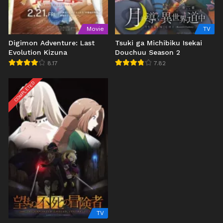
Movie
TV
Digimon Adventure: Last
Tsuki ga Michibiku Isekai
Evolution Kizuna
Douchuu Season 2
8.17
7.82
COMPLETED
TV