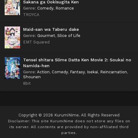
Sakana ga Ookisugita Ken
Genre
:
Comedy
,
Romance
TROYCA
Maid-san wa Taberu dake
Genre
:
Gourmet
,
Slice of Life
EMT Squared
Tensei shitara Slime Datta Ken Movie 2: Soukai no
Namida-hen
Genre
:
Action
,
Comedy
,
Fantasy
,
Isekai
,
Reincarnation
,
Shounen
8bit
Copyright © 2026 KurumiNime. All Rights Reserved
Disclaimer: This site
KurumiNime
does not store any files on
its server. All contents are provided by non-affiliated third
parties.