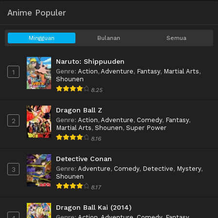
Anime Populer
Mingguan
Bulanan
Semua
Naruto: Shippuuden
Genre
:
Action
,
Adventure
,
Fantasy
,
Martial Arts
,
1
Shounen
8.25
Dragon Ball Z
Genre
:
Action
,
Adventure
,
Comedy
,
Fantasy
,
2
Martial Arts
,
Shounen
,
Super Power
8.16
Detective Conan
Genre
:
Adventure
,
Comedy
,
Detective
,
Mystery
,
3
Shounen
8.17
Dragon Ball Kai (2014)
Genre
:
Action
,
Adventure
,
Comedy
,
Fantasy
,