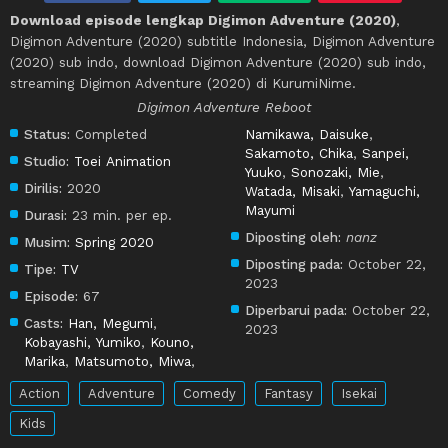
Download episode lengkap Digimon Adventure (2020)
,
Digimon Adventure (2020) subtitle Indonesia, Digimon Adventure
(2020) sub indo, download Digimon Adventure (2020) sub indo,
streaming Digimon Adventure (2020) di KurumiNime.
Digimon Adventure Reboot
Status:
Completed
Namikawa, Daisuke
,
Sakamoto, Chika
,
Sanpei,
Studio:
Toei Animation
Yuuko
,
Sonozaki, Mie
,
Dirilis:
2020
Watada, Misaki
,
Yamaguchi,
Mayumi
Durasi:
23 min. per ep.
Diposting oleh:
nanz
Musim:
Spring 2020
Diposting pada:
October 22,
Tipe:
TV
2023
Episode:
67
Diperbarui pada:
October 22,
Casts:
Han, Megumi
,
2023
Kobayashi, Yumiko
,
Kouno,
Marika
,
Matsumoto, Miwa
,
Action
Adventure
Comedy
Fantasy
Isekai
Kids