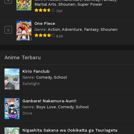
4
Martial Arts
,
Shounen
,
Super Power
7.68
One Piece
Genre
:
Action
,
Adventure
,
Fantasy
,
Shounen
5
8.68
Anime Terbaru
Kirio Fanclub
Genre
:
Comedy
,
School
Satelight
Ganbare! Nakamura-kun!!
Genre
:
Boys Love
,
Comedy
,
School
Drive
Nigashita Sakana wa Ookikatta ga Tsuriageta