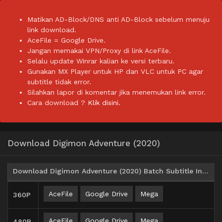
Matikan AD-Block/DNS anti AD-Block sebelum menuju
link download.
AceFile = Google Drive.
Jangan memakai VPN/Proxy di link AceFile.
Selalu update Winrar kalian ke versi terbaru.
Gunakan MX Player untuk HP dan VLC untuk PC agar
subtitle tidak error.
Silahkan lapor di komentar jika menemukan link error.
Cara download ?
Klik disini.
Download Digimon Adventure (2020)
Download Digimon Adventure (2020) Batch Subtitle Indonesia Episode 01-25
AceFile
Google Drive
Mega
360P
AceFile
Google Drive
Mega
480P