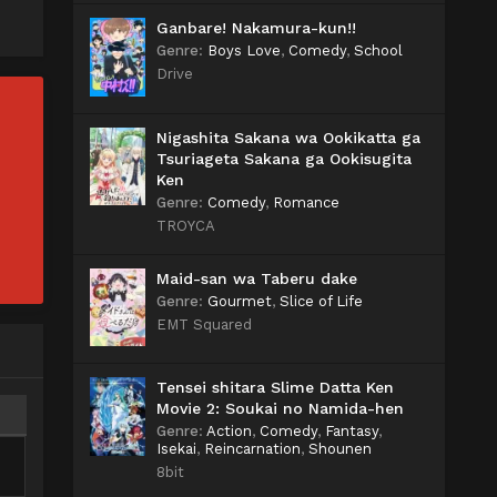
Ganbare! Nakamura-kun!!
Genre
:
Boys Love
,
Comedy
,
School
Drive
Nigashita Sakana wa Ookikatta ga
Tsuriageta Sakana ga Ookisugita
Ken
Genre
:
Comedy
,
Romance
TROYCA
Maid-san wa Taberu dake
Genre
:
Gourmet
,
Slice of Life
EMT Squared
Tensei shitara Slime Datta Ken
Movie 2: Soukai no Namida-hen
Genre
:
Action
,
Comedy
,
Fantasy
,
Isekai
,
Reincarnation
,
Shounen
8bit