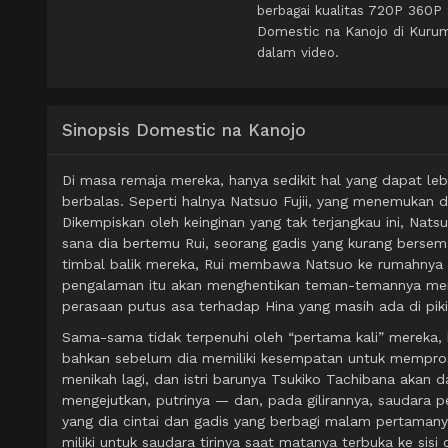
berbagai kualitas 720P 360P
Domestic na Kanojo di Kurum
dalam video.
Sinopsis Domestic na Kanojo
Di masa remaja mereka, hanya sedikit hal yang dapat lebi
berbalas. Seperti halnya Natsuo Fujii, yang menemukan di
Dikempiskan oleh keinginan yang tak terjangkau ini, N
sana dia bertemu Rui, seorang gadis yang kurang bersema
timbal balik mereka, Rui membawa Natsuo ke rumahnya
pengalaman itu akan menghentikan teman-temannya mem
perasaan putus asa terhadap Hina yang masih ada di piki
Sama-sama tidak terpenuhi oleh “pertama kali” mereka,
bahkan sebelum dia memiliki kesempatan untuk mempros
menikah lagi, dan istri barunya Tsukiko Tachibana akan 
mengejutkan, putrinya — dan, pada gilirannya, saudara
yang dia cintai dan gadis yang berbagi malam pertaman
miliki untuk saudara tirinya saat matanya terbuka ke sisi 