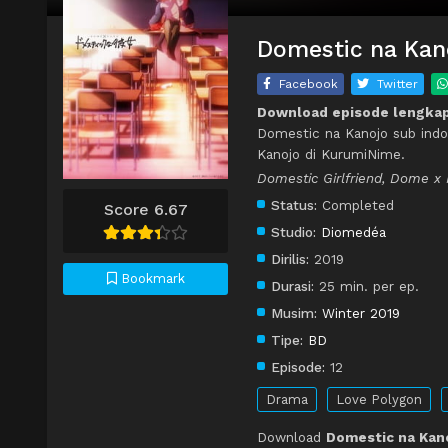
Domestic na Kano
Facebook
Twitter
Download episode lengkap
Domestic na Kanojo sub indo
Kanojo di KurumiNime.
Domestic Girlfriend, Dome 
Status:
Completed
Score 6.67
Studio:
Diomedéa
Dirilis:
2019
Bookmark
Durasi:
25 min. per ep.
Musim:
Winter 2019
Tipe:
BD
Episode:
12
Drama
Love Polygon
Download
Domestic na Kano