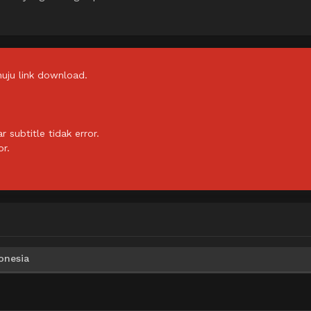
uju link download.
subtitle tidak error.
or.
onesia