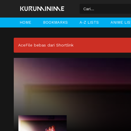
HOME
BOOKMARKS
A-Z LISTS
ANIME LI
AceFile bebas dari Shortlink