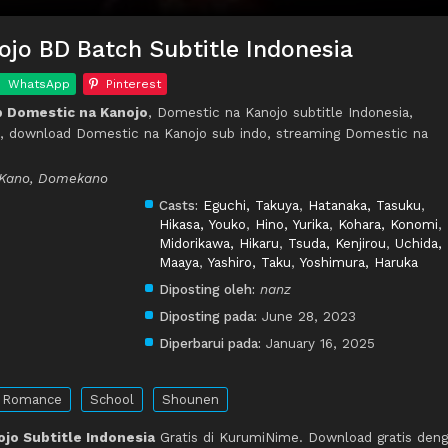
jo BD Batch Subtitle Indonesia
WhatsApp
Pinterest
 Domestic na Kanojo
, Domestic na Kanojo subtitle Indonesia,
, download Domestic na Kanojo sub indo, streaming Domestic na
x Kano, Domekano
Casts:
Eguchi, Takuya
,
Hatanaka, Tasuku
,
Hikasa, Youko
,
Hino, Yurika
,
Kohara, Konomi
,
Midorikawa, Hikaru
,
Tsuda, Kenjirou
,
Uchida,
Maaya
,
Yashiro, Taku
,
Yoshimura, Haruka
Diposting oleh:
nanz
Diposting pada:
June 28, 2023
Diperbarui pada:
January 16, 2025
Romance
School
Shounen
jo Subtitle Indonesia
Gratis di KurumiNime. Download gratis den