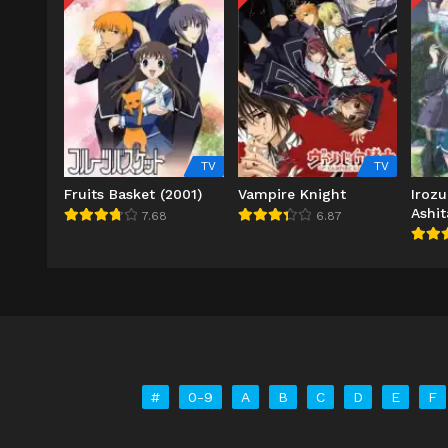
TV
TV
Fruits Basket (2001)
Vampire Knight
Irozu
Ashit
7.68
6.87
#
0-9
A
B
C
D
E
F