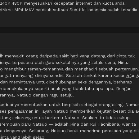
 240P 480P menyesuaikan kecepatan internet dan kuota anda,
iNime MP4 MKV hardsub softsub Subtitle Indonesia sudah tersedia 
h menyakiti orang daripada sakit hati yang datang dari cinta tak
rinya terpesona oleh guru sekolahnya yang selalu ceria, Hina.
atsuo menghibur teman-temannya dan menghadiri sebuah pertemuan.
ngat menyaingi dirinya sendiri. Setelah terikat karena kecanggung
 dan memintanya untuk berhubungan seks dengannya, berharap
perlakukannya seperti anak yang tidak tahu apa-apa. Dengan
rannya, Natsuo dengan ragu setuju.
 keduanya memutuskan untuk berpisah sebagai orang asing. Namun
es pengalaman ini, ayah Natsuo memberikan kejutan besar: dia a
datang sekarang untuk bertemu Natsuo. Seakan itu tidak cukup
 perempuan baru Natsuo — adalah Hina dan Rui Tachibana, wanita
ya dengannya. Sekarang, Natsuo harus menerima perasaan yang di
cinta yang lebih gelap.