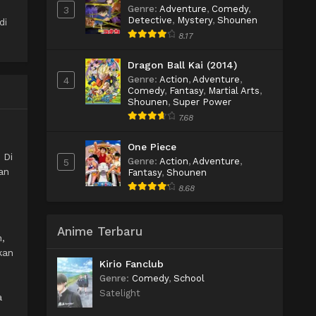
Genre
:
Adventure
,
Comedy
,
3
Detective
,
Mystery
,
Shounen
di
8.17
Dragon Ball Kai (2014)
Genre
:
Action
,
Adventure
,
4
Comedy
,
Fantasy
,
Martial Arts
,
Shounen
,
Super Power
7.68
One Piece
 Di
Genre
:
Action
,
Adventure
,
5
an
Fantasy
,
Shounen
8.68
Anime Terbaru
,
kan
Kirio Fanclub
Genre
:
Comedy
,
School
Satelight
a