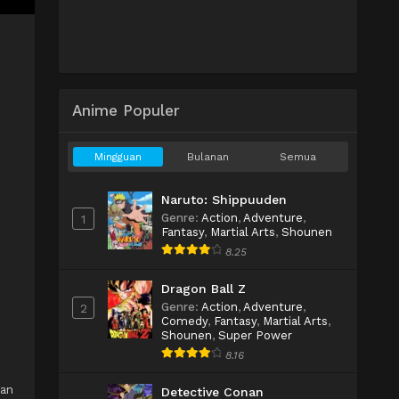
Anime Populer
Mingguan
Bulanan
Semua
Naruto: Shippuuden
Genre
:
Action
,
Adventure
,
1
Fantasy
,
Martial Arts
,
Shounen
8.25
Dragon Ball Z
Genre
:
Action
,
Adventure
,
2
Comedy
,
Fantasy
,
Martial Arts
,
Shounen
,
Super Power
8.16
gan
Detective Conan