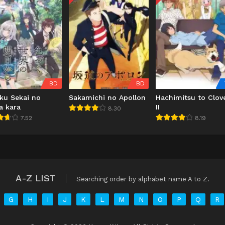
BD
BD
ku Sekai no
Sakamichi no Apollon
Hachimitsu to Clov
a kara
II
8.30
7.52
8.19
A-Z LIST
Searching order by alphabet name A to Z.
G
H
I
J
K
L
M
N
O
P
Q
R