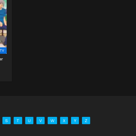
TV
er
S
T
U
V
W
X
Y
Z