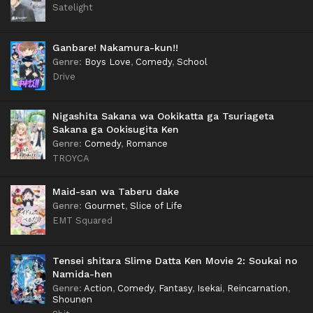
Satelight
Ganbare! Nakamura-kun!!
Genre
:
Boys Love
,
Comedy
,
School
Drive
Nigashita Sakana wa Ookikatta ga Tsuriageta
Sakana ga Ookisugita Ken
Genre
:
Comedy
,
Romance
TROYCA
Maid-san wa Taberu dake
Genre
:
Gourmet
,
Slice of Life
EMT Squared
Tensei shitara Slime Datta Ken Movie 2: Soukai no
Namida-hen
Genre
:
Action
,
Comedy
,
Fantasy
,
Isekai
,
Reincarnation
,
Shounen