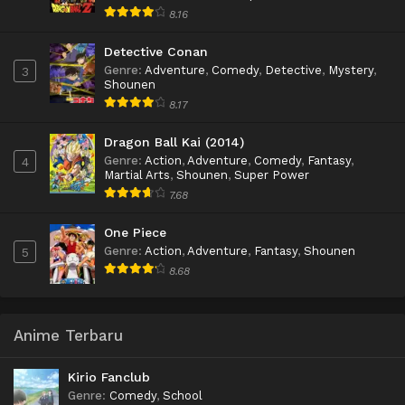
8.16
Detective Conan
Genre
:
Adventure
,
Comedy
,
Detective
,
Mystery
,
3
Shounen
8.17
Dragon Ball Kai (2014)
Genre
:
Action
,
Adventure
,
Comedy
,
Fantasy
,
4
Martial Arts
,
Shounen
,
Super Power
7.68
One Piece
Genre
:
Action
,
Adventure
,
Fantasy
,
Shounen
5
8.68
Anime Terbaru
Kirio Fanclub
Genre
:
Comedy
,
School