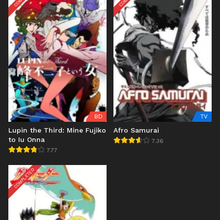
BD
TV
Lupin the Third: Mine Fujiko
Afro Samurai
to Iu Onna
7.36
7.77
COMPLETED