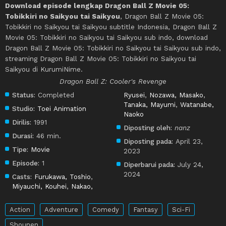
Download episode lengkap Dragon Ball Z Movie 05:
Tobikkiri no Saikyou tai Saikyou
, Dragon Ball Z Movie 05:
Tobikkiri no Saikyou tai Saikyou subtitle Indonesia, Dragon Ball Z
Movie 05: Tobikkiri no Saikyou tai Saikyou sub indo, download
Dragon Ball Z Movie 05: Tobikkiri no Saikyou tai Saikyou sub indo,
streaming Dragon Ball Z Movie 05: Tobikkiri no Saikyou tai
Saikyou di KurumiNime.
Dragon Ball Z: Cooler's Revenge
Status:
Completed
Ryusei
,
Nozawa, Masako
,
Tanaka, Mayumi
,
Watanabe,
Studio:
Toei Animation
Naoko
Dirilis:
1991
Diposting oleh:
nanz
Durasi:
46 min.
Diposting pada:
April 23,
Tipe:
Movie
2023
Episode:
1
Diperbarui pada:
July 24,
2024
Casts:
Furukawa, Toshio
,
Miyauchi, Kouhei
,
Nakao,
Action
Adventure
Comedy
Fantasy
Sci-Fi
Shounen