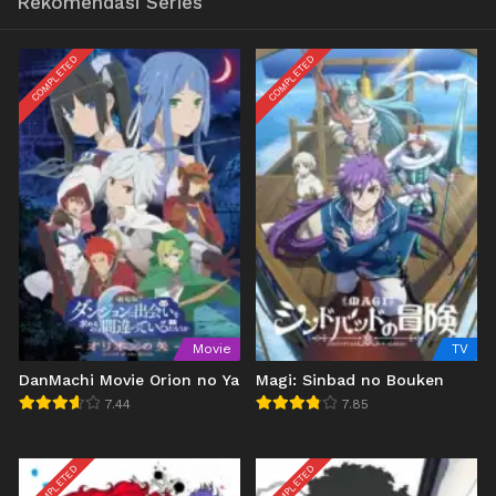
Rekomendasi Series
COMPLETED
COMPLETED
Movie
TV
DanMachi Movie Orion no Ya
Magi: Sinbad no Bouken
7.44
7.85
COMPLETED
COMPLETED