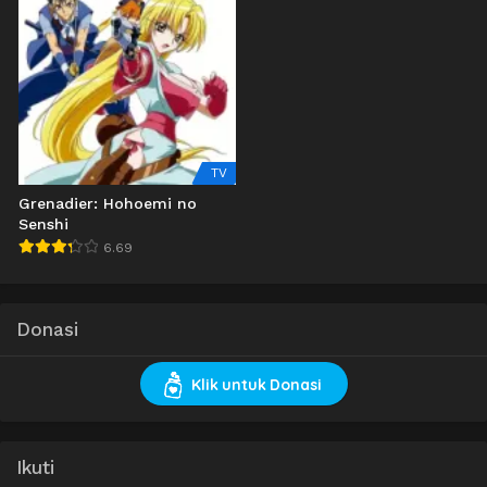
TV
Grenadier: Hohoemi no
Senshi
6.69
Donasi
Klik untuk Donasi
Ikuti