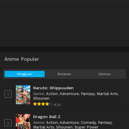
Anime Populer
Mingguan
Bulanan
Semua
Naruto: Shippuuden
Genre
:
Action
,
Adventure
,
Fantasy
,
Martial Arts
,
1
Shounen
8.25
Dragon Ball Z
Genre
:
Action
,
Adventure
,
Comedy
,
Fantasy
,
2
Martial Arts
,
Shounen
,
Super Power