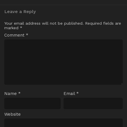
Leave a Reply
Your email address will not be published.
Required fields are
marked
*
Comment
*
Name
*
Email
*
Website