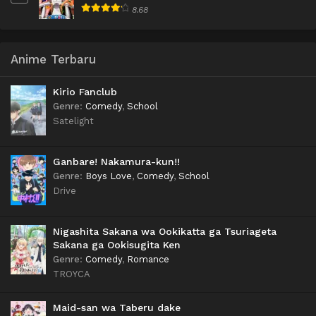
8.68
Anime Terbaru
Kirio Fanclub
Genre
:
Comedy
,
School
Satelight
Ganbare! Nakamura-kun!!
Genre
:
Boys Love
,
Comedy
,
School
Drive
Nigashita Sakana wa Ookikatta ga Tsuriageta
Sakana ga Ookisugita Ken
Genre
:
Comedy
,
Romance
TROYCA
Maid-san wa Taberu dake