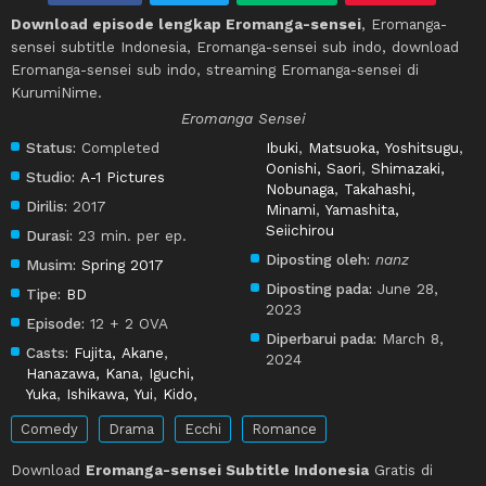
Download episode lengkap Eromanga-sensei
, Eromanga-
sensei subtitle Indonesia, Eromanga-sensei sub indo, download
Eromanga-sensei sub indo, streaming Eromanga-sensei di
KurumiNime.
Eromanga Sensei
Status:
Completed
Ibuki
,
Matsuoka, Yoshitsugu
,
Oonishi, Saori
,
Shimazaki,
Studio:
A-1 Pictures
Nobunaga
,
Takahashi,
Dirilis:
2017
Minami
,
Yamashita,
Seiichirou
Durasi:
23 min. per ep.
Diposting oleh:
nanz
Musim:
Spring 2017
Diposting pada:
June 28,
Tipe:
BD
2023
Episode:
12 + 2 OVA
Diperbarui pada:
March 8,
Casts:
Fujita, Akane
,
2024
Hanazawa, Kana
,
Iguchi,
Yuka
,
Ishikawa, Yui
,
Kido,
Comedy
Drama
Ecchi
Romance
Download
Eromanga-sensei Subtitle Indonesia
Gratis di