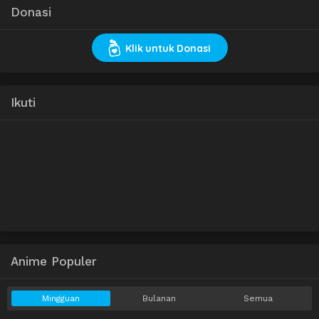
Donasi
Klik untuk Donasi
Ikuti
Anime Populer
Mingguan
Bulanan
Semua