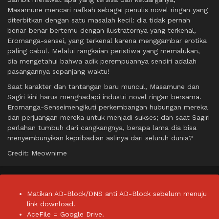
Masamune mencari nafkah sebagai penulis novel ringan yang
diterbitkan dengan satu masalah kecil: dia tidak pernah
benar-benar bertemu dengan ilustratornya yang terkenal,
Eromanga-sensei, yang terkenal karena menggambar erotika
paling cabul. Melalui rangkaian peristiwa yang memalukan,
dia mengetahui bahwa adik perempuannya sendiri adalah
pasangannya sepanjang waktu!
Saat karakter dan tantangan baru muncul, Masamune dan
Sagiri kini harus menghadapi industri novel ringan bersama.
Eromanga-Senseimengikuti perkembangan hubungan mereka
dan perjuangan mereka untuk menjadi sukses; dan saat Sagiri
perlahan tumbuh dari cangkangnya, berapa lama dia bisa
menyembunyikan kepribadian aslinya dari seluruh dunia?
Credit: Meownime
Matikan AD-Block/DNS anti AD-Block sebelum menuju
link download.
AceFile = Google Drive.