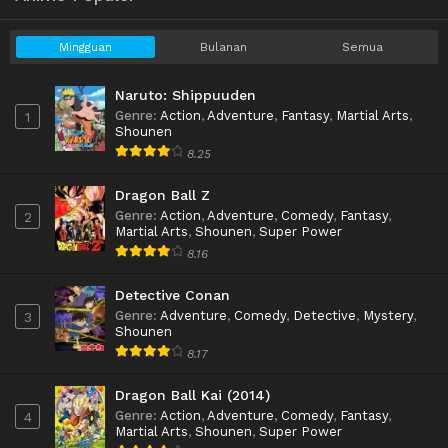
Mingguan
Bulanan
Semua
Naruto: Shippuuden
Genre
:
Action
,
Adventure
,
Fantasy
,
Martial Arts
,
1
Shounen
8.25
Dragon Ball Z
Genre
:
Action
,
Adventure
,
Comedy
,
Fantasy
,
2
Martial Arts
,
Shounen
,
Super Power
8.16
Detective Conan
Genre
:
Adventure
,
Comedy
,
Detective
,
Mystery
,
3
Shounen
8.17
Dragon Ball Kai (2014)
Genre
:
Action
,
Adventure
,
Comedy
,
Fantasy
,
4
Martial Arts
,
Shounen
,
Super Power