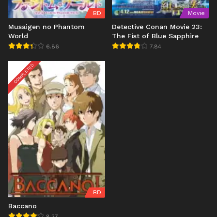
BD
Movie
Musaigen no Phantom
Detective Conan Movie 23:
World
The Fist of Blue Sapphire
6.86
7.84
COMPLETED
BD
Baccano
8.37