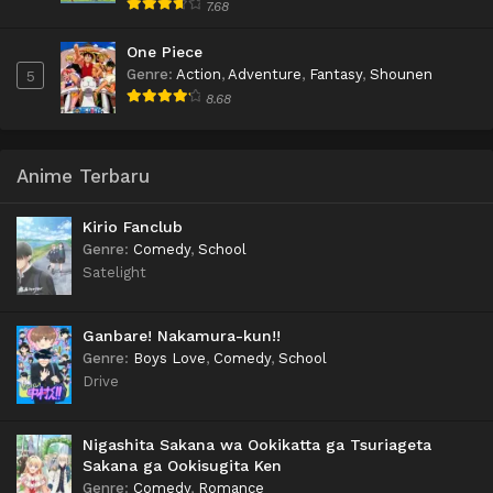
7.68
One Piece
Genre
:
Action
,
Adventure
,
Fantasy
,
Shounen
5
8.68
Anime Terbaru
Kirio Fanclub
Genre
:
Comedy
,
School
Satelight
Ganbare! Nakamura-kun!!
Genre
:
Boys Love
,
Comedy
,
School
Drive
Nigashita Sakana wa Ookikatta ga Tsuriageta
Sakana ga Ookisugita Ken
Genre
:
Comedy
,
Romance