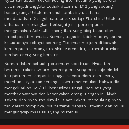
Nyaa-tan adalah seekor kucing Eto-musume yang bercita-
cita menjadi anggota zodiak dalam ETM12 yang sedang
berlangsung. Untuk memenuhi ambisinya, ia harus
mendapatkan 12 segel, satu untuk setiap Eto-shin. Untuk itu,
ia harus memenangkan berbagai jenis pertempuran
menggunakan Sol/Lull—energi ilahi yang diciptakan oleh
emosi positif manusia. Namun, tugas ini tidak mudah, karena
kekuatannya sebagai seorang Eto-musume jauh di bawah
kemampuan seorang Eto-shin. Karena itu, ia membutuhkan
sumber energi yang konstan.
Namun dalam sebuah pertemuan kebetulan, Nyaa-tan
bertemu Takeru Amato, seorang pria yang baru saja pindah
ke apartemen tempat ia tinggal secara diam-diam. Yang
membuat Nyaa-tan senang, Takeru menemukan bahwa dia
mengeluarkan Sol/Lull berkualitas tinggi—sesuatu yang
membedakannya dari kebanyakan orang. Dengan ini, kisah
Takeru dan Nyaa-tan dimulai. Saat Takeru mendukung Nyaa-
tan dalam mimpinya, dia bertemu dengan Eto-shin dan mulai
mengungkap masa lalu yang misterius.