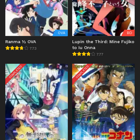
OVA
BD
Ranma ½ OVA
Lupin the Third: Mine Fujiko
to Iu Onna
7.73
7.77
COMPLETED
COMPLETED