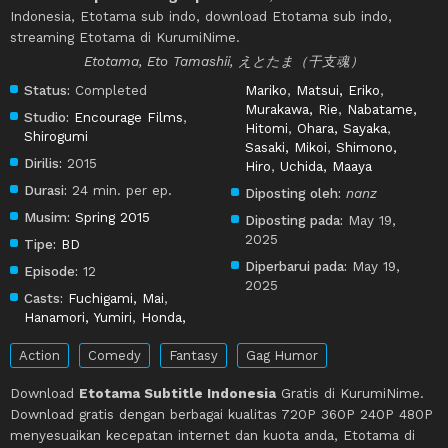
Indonesia, Etotama sub indo, download Etotama sub indo,
streaming Etotama di KurumiNime.
Etotama, Eto Tamashii, えとたま（干支魂）
Status:
Completed
Mariko
,
Matsui, Eriko
,
Murakawa, Rie
,
Nabatame,
Studio:
Encourage Films
,
Hitomi
,
Ohara, Sayaka
,
Shirogumi
Sasaki, Mikoi
,
Shimono,
Dirilis:
2015
Hiro
,
Uchida, Maaya
Durasi:
24 min. per ep.
Diposting oleh:
nanz
Musim:
Spring 2015
Diposting pada:
May 19,
2025
Tipe:
BD
Diperbarui pada:
May 19,
Episode:
12
2025
Casts:
Fuchigami, Mai
,
Hanamori, Yumiri
,
Honda,
Action
Comedy
Fantasy
Gag Humor
Download
Etotama Subtitle Indonesia
Gratis di KurumiNime.
Download gratis dengan berbagai kualitas 720P 360P 240P 480P
menyesuaikan kecepatan internet dan kuota anda, Etotama di