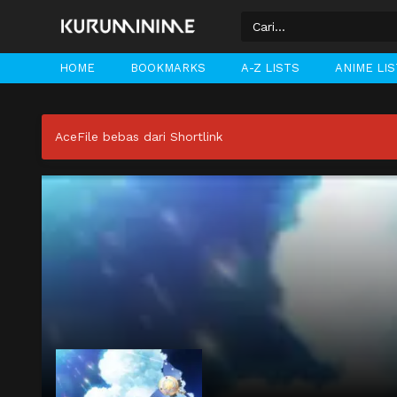
HOME
BOOKMARKS
A-Z LISTS
ANIME LI
AceFile bebas dari Shortlink