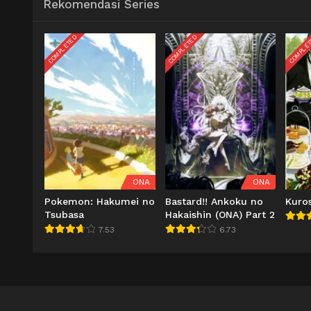
Rekomendasi Series
COMPLETED
COMPLETED
COMPLE
ONA
ONA
Pokemon: Hakumei no
Bastard!! Ankoku no
Kuros
Tsubasa
Hakaishin (ONA) Part 2
7.53
6.73