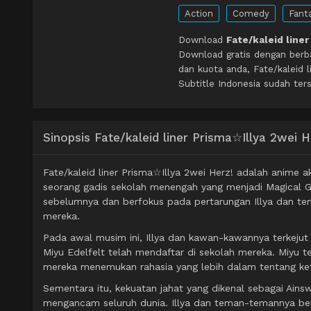
Action
Comedy
Fant
Download
Fate/kaleid liner
Download gratis dengan berb
dan kuota anda, Fate/kaleid
Subtitle Indonesia sudah ters
Sinopsis Fate/kaleid liner Prisma☆Illya 2wei H
Fate/kaleid liner Prisma☆Illya 2wei Herz! adalah anime ak
seorang gadis sekolah menengah yang menjadi Magical Girl
sebelumnya dan berfokus pada pertarungan Illya dan 
mereka.
Pada awal musim ini, Illya dan kawan-kawannya terkeju
Miyu Edelfelt telah mendaftar di sekolah mereka. Miyu 
mereka menemukan rahasia yang lebih dalam tentang kete
Sementara itu, kekuatan jahat yang dikenal sebagai Ai
mengancam seluruh dunia. Illya dan teman-temannya b