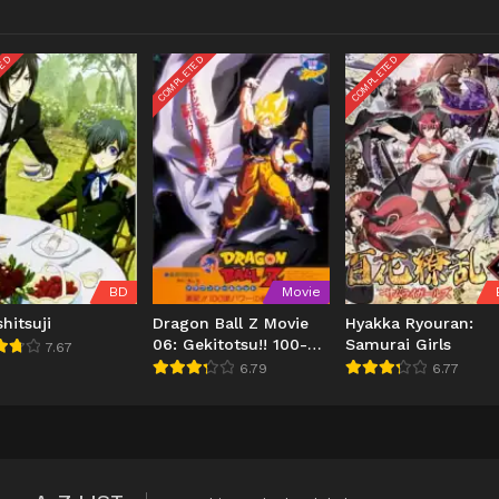
TED
COMPLETED
COMPLETED
BD
Movie
hitsuji
Dragon Ball Z Movie
Hyakka Ryouran:
06: Gekitotsu!! 100-
Samurai Girls
7.67
oku Power no Senshi-
6.79
6.77
tachi