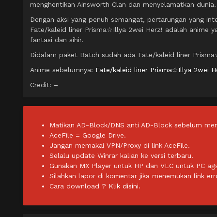
menghentikan Ainsworth Clan dan menyelamatkan dunia.
Dengan aksi yang penuh semangat, pertarungan yang int
Fate/kaleid liner Prisma☆Illya 2wei Herz! adalah anime 
fantasi dan sihir.
Didalam paket Batch sudah ada Fate/kaleid liner Prisma☆
Anime sebelumnya:
Fate/kaleid liner Prisma☆Illya 2wei H
Credit: –
Matikan AD-Block/DNS anti AD-Block sebelum men
AceFile = Google Drive.
Jangan memakai VPN/Proxy di link AceFile.
Selalu update Winrar kalian ke versi terbaru.
Gunakan MX Player untuk HP dan VLC untuk PC agar 
Silahkan lapor di komentar jika menemukan link err
Cara download ?
Klik disini.