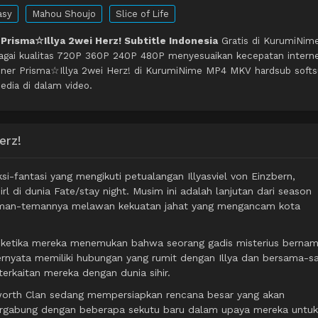
asy
Mahou Shoujo
Slice of Life
 Prisma☆Illya 2wei Herz! Subtitle Indonesia
Gratis di KurumiNime
agai kualitas 720P 360P 240P 480P menyesuaikan kecepatan intern
 liner Prisma☆Illya 2wei Herz! di KurumiNime MP4 MKV hardsub soft
edia di dalam video.
erz!
si-fantasi yang mengikuti petualangan Illyasviel von Einzbern,
 di dunia Fate/stay night. Musim ini adalah lanjutan dari season
teman-temannya melawan kekuatan jahat yang mengancam kota
t ketika mereka menemukan bahwa seorang gadis misterius berna
ternyata memiliki hubungan yang rumit dengan Illya dan bersama-
rkaitan mereka dengan dunia sihir.
nsworth Clan sedang mempersiapkan rencana besar yang akan
ergabung dengan beberapa sekutu baru dalam upaya mereka untuk