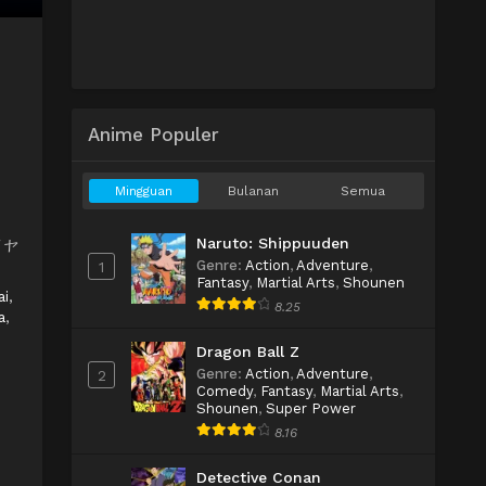
Anime Populer
Mingguan
Bulanan
Semua
Naruto: Shippuuden
イリヤ
Genre
:
Action
,
Adventure
,
1
Fantasy
,
Martial Arts
,
Shounen
ai
,
8.25
a
,
Dragon Ball Z
Genre
:
Action
,
Adventure
,
2
Comedy
,
Fantasy
,
Martial Arts
,
Shounen
,
Super Power
8.16
Detective Conan