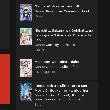
Ganbare! Nakamura-kun!!
Genre
:
Boys Love
,
Comedy
,
School
Drive
Nigashita Sakana wa Ookikatta ga
Tsuriageta Sakana ga Ookisugita
Ken
Genre
:
Comedy
,
Romance
TROYCA
Maid-san wa Taberu dake
Genre
:
Gourmet
,
Slice of Life
EMT Squared
Tensei shitara Slime Datta Ken
Movie 2: Soukai no Namida-hen
Genre
:
Action
,
Comedy
,
Fantasy
,
Isekai
,
Reincarnation
,
Shounen
8bit