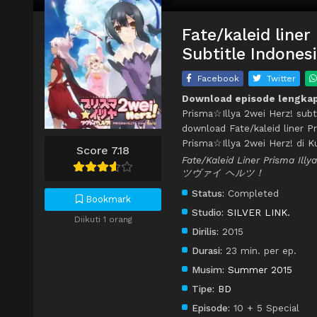
Fate/kaleid line
Subtitle Indones
Facebook
Twitter
Download episode lengkap 
Prisma☆Illya 2wei Herz! subti
download Fate/kaleid liner Pr
Prisma☆Illya 2wei Herz! di 
Score 7.18
Fate/Kaleid Liner Prisma Il
ツヴァイ ヘルツ！
Status:
Completed
Bookmark
Studio:
SILVER LINK.
Diikuti 1 orang
Dirilis:
2015
Durasi:
23 min. per ep.
Musim:
Summer 2015
Tipe:
BD
Episode:
10 + 5 Special