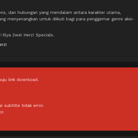
ens, dan hubungan yang mendalam antara karakter utama,
yang menyenangkan untuk diikuti bagi para penggemar genre aksi-
Illya 2wei Herz! Specials.
erz!
uju link download.
subtitle tidak error.
or.