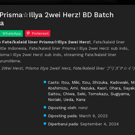
r Prisma☆Illya 2wei Herz! BD Batch
ia
WhatsApp
Pinterest
Fate/kaleid liner Prisma☆Illya 2wei Herz!
, Fate/kaleid liner
tle Indonesia, Fate/kaleid liner Prisma☆Illya 2wei Herz! sub indo,
isma☆Illya 2wei Herz! sub indo, streaming Fate/kaleid liner
KurumiNime.
lya 2Wei Herz!, Prisma Illya 2wei! Herz, Fate/kaleid liner プリズマ☆
Casts:
Itou, Miki
,
Itou, Shizuka
,
Kadowaki, M
Koshimizu, Ami
,
Nazuka, Kaori
,
Ohara, Sayak
Saitou, Chiwa
,
Seki, Tomokazu
,
Sugiyama,
Noriaki
,
Ueda, Kana
Diposting oleh:
nanz
Diposting pada:
March 9, 2023
Diperbarui pada:
September 4, 2024