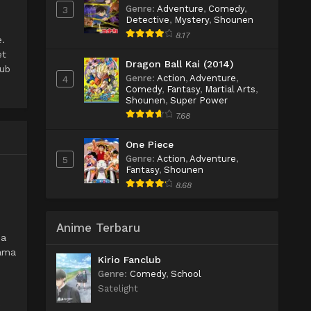
Genre
:
Adventure
,
Comedy
,
3
Detective
,
Mystery
,
Shounen
8.17
.
et
Dragon Ball Kai (2014)
sub
Genre
:
Action
,
Adventure
,
4
Comedy
,
Fantasy
,
Martial Arts
,
Shounen
,
Super Power
7.68
One Piece
Genre
:
Action
,
Adventure
,
5
Fantasy
,
Shounen
8.68
Anime Terbaru
ma
sama
Kirio Fanclub
Genre
:
Comedy
,
School
Satelight