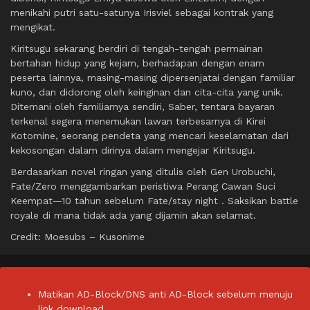
menikahi putri satu-satunya Irisviel sebagai kontrak yang
mengikat.
Kiritsugu sekarang berdiri di tengah-tengah permainan
bertahan hidup yang kejam, berhadapan dengan enam
peserta lainnya, masing-masing dipersenjatai dengan familiar
kuno, dan didorong oleh keinginan dan cita-cita yang unik.
Ditemani oleh familiarnya sendiri, Saber, tentara bayaran
terkenal segera menemukan lawan terbesarnya di Kirei
Kotomine, seorang pendeta yang mencari keselamatan dari
kekosongan dalam dirinya dalam mengejar Kiritsugu.
Berdasarkan novel ringan yang ditulis oleh Gen Urobuchi,
Fate/Zero menggambarkan peristiwa Perang Cawan Suci
Keempat—10 tahun sebelum Fate/stay night . Saksikan battle
royale di mana tidak ada yang dijamin akan selamat.
Credit: Moesubs – Kusonime
Matikan AD-Block/DNS anti AD-Block sebelum menuju
link download.