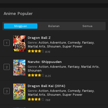
Anime Populer
Mingguan
Bulanan
Semua
Dragon Ball Z
Genre
:
Action
,
Adventure
,
Comedy
,
Fantasy
,
1
Martial Arts
,
Shounen
,
Super Power
8.16
Naruto: Shippuuden
Genre
:
Action
,
Adventure
,
Fantasy
,
Martial Arts
,
2
Shounen
8.25
Dragon Ball Kai (2014)
Genre
:
Action
,
Adventure
,
Comedy
,
Fantasy
,
3
Martial Arts
,
Shounen
,
Super Power
7.68