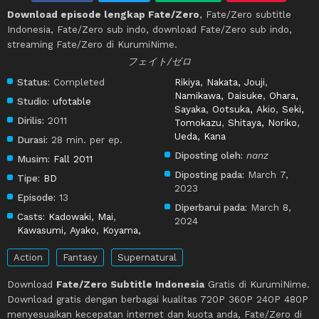
Download episode lengkap Fate/Zero
, Fate/Zero subtitle
Indonesia, Fate/Zero sub indo, download Fate/Zero sub indo,
streaming Fate/Zero di KurumiNime.
フェイト/ゼロ
Status:
Completed
Rikiya
,
Nakata, Jouji
,
Namikawa, Daisuke
,
Ohara,
Studio:
ufotable
Sayaka
,
Ootsuka, Akio
,
Seki,
Dirilis:
2011
Tomokazu
,
Shitaya, Noriko
,
Ueda, Kana
Durasi:
28 min. per ep.
Diposting oleh:
nanz
Musim:
Fall 2011
Diposting pada:
March 7,
Tipe:
BD
2023
Episode:
13
Diperbarui pada:
March 8,
Casts:
Kadowaki, Mai
,
2024
Kawasumi, Ayako
,
Koyama,
Action
Fantasy
Supernatural
Download
Fate/Zero Subtitle Indonesia
Gratis di KurumiNime.
Download gratis dengan berbagai kualitas 720P 360P 240P 480P
menyesuaikan kecepatan internet dan kuota anda, Fate/Zero di