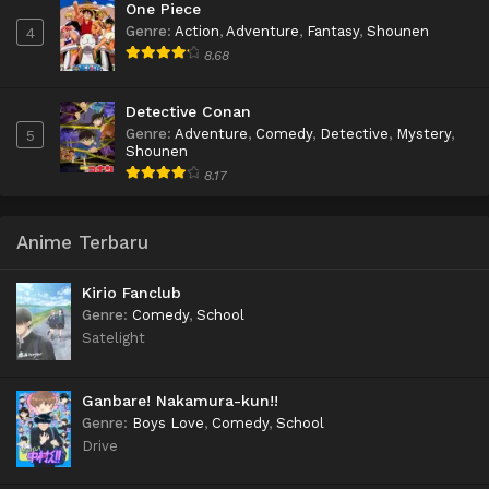
One Piece
Genre
:
Action
,
Adventure
,
Fantasy
,
Shounen
4
8.68
Detective Conan
Genre
:
Adventure
,
Comedy
,
Detective
,
Mystery
,
5
Shounen
8.17
Anime Terbaru
Kirio Fanclub
Genre
:
Comedy
,
School
Satelight
Ganbare! Nakamura-kun!!
Genre
:
Boys Love
,
Comedy
,
School
Drive