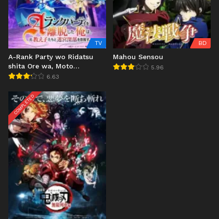
TV
BD
A-Rank Party wo Ridatsu
Mahou Sensou
shita Ore wa, Moto
5.96
Oshiego-tachi to Meikyuu
6.63
Shinbu wo Mezasu.
COMPLETED