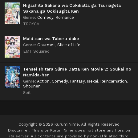
Nigashita Sakana wa Ookikatta ga Tsuriageta
Sakana ga Ookisugita Ken
Genre
:
Comedy
,
Romance
TROYCA
Maid-san wa Taberu dake
Genre
:
Gourmet
,
Slice of Life
EMT Squared
Tensei shitara Slime Datta Ken Movie 2: Soukai no
Namida-hen
Genre
:
Action
,
Comedy
,
Fantasy
,
Isekai
,
Reincarnation
,
Shounen
8bit
Copyright © 2026 KurumiNime. All Rights Reserved
Disclaimer: This site
KurumiNime
does not store any files on
its server. All contents are provided by non-affiliated third