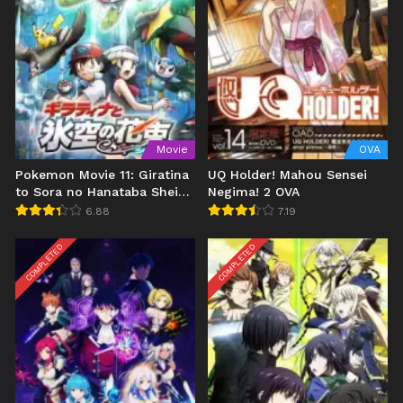
Movie
OVA
Pokemon Movie 11: Giratina
UQ Holder! Mahou Sensei
to Sora no Hanataba Sheimi
Negima! 2 OVA
(2008)
6.88
7.19
COMPLETED
COMPLETED