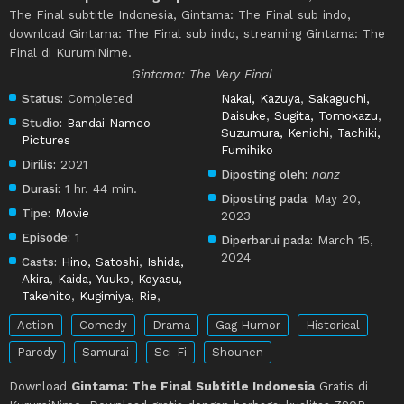
The Final subtitle Indonesia, Gintama: The Final sub indo,
download Gintama: The Final sub indo, streaming Gintama: The
Final di KurumiNime.
Gintama: The Very Final
Status:
Completed
Nakai, Kazuya
,
Sakaguchi,
Daisuke
,
Sugita, Tomokazu
,
Studio:
Bandai Namco
Suzumura, Kenichi
,
Tachiki,
Pictures
Fumihiko
Dirilis:
2021
Diposting oleh:
nanz
Durasi:
1 hr. 44 min.
Diposting pada:
May 20,
Tipe:
Movie
2023
Episode:
1
Diperbarui pada:
March 15,
2024
Casts:
Hino, Satoshi
,
Ishida,
Akira
,
Kaida, Yuuko
,
Koyasu,
Takehito
,
Kugimiya, Rie
,
Action
Comedy
Drama
Gag Humor
Historical
Parody
Samurai
Sci-Fi
Shounen
Download
Gintama: The Final Subtitle Indonesia
Gratis di