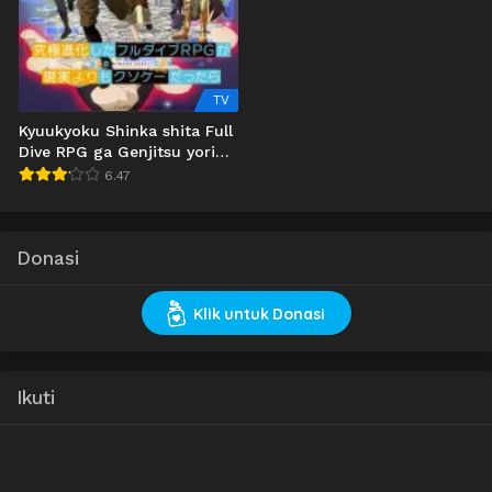
TV
Kyuukyoku Shinka shita Full
Dive RPG ga Genjitsu yori
mo Kusoge Dattara
6.47
Donasi
Klik untuk Donasi
Ikuti