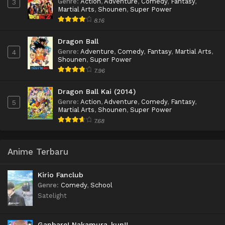
Genre
:
Action
,
Adventure
,
Comedy
,
Fantasy
,
3
Martial Arts
,
Shounen
,
Super Power
8.16
Dragon Ball
Genre
:
Adventure
,
Comedy
,
Fantasy
,
Martial Arts
,
4
Shounen
,
Super Power
7.96
Dragon Ball Kai (2014)
Genre
:
Action
,
Adventure
,
Comedy
,
Fantasy
,
5
Martial Arts
,
Shounen
,
Super Power
7.68
Anime Terbaru
Kirio Fanclub
Genre
:
Comedy
,
School
Satelight
Ganbare! Nakamura-kun!!