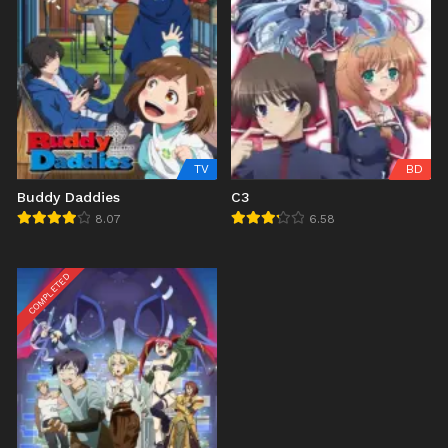
TV
BD
Buddy Daddies
C3
8.07
6.58
COMPLETED