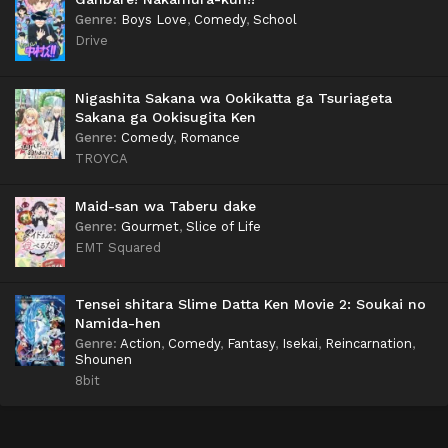
Genre
:
Boys Love
,
Comedy
,
School
Drive
Nigashita Sakana wa Ookikatta ga Tsuriageta
Sakana ga Ookisugita Ken
Genre
:
Comedy
,
Romance
TROYCA
Maid-san wa Taberu dake
Genre
:
Gourmet
,
Slice of Life
EMT Squared
Tensei shitara Slime Datta Ken Movie 2: Soukai no
Namida-hen
Genre
:
Action
,
Comedy
,
Fantasy
,
Isekai
,
Reincarnation
,
Shounen
8bit