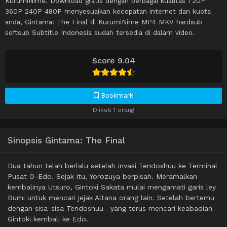
KurumiNime. Download gratis dengan berbagai kualitas 720P
360P 240P 480P menyesuaikan kecepatan internet dan kuota
anda, Gintama: The Final di KurumiNime MP4 MKV hardsub
softsub Subtitle Indonesia sudah tersedia di dalam video.
Score 9.04
Bookmark
Diikuti 1 orang
Sinopsis Gintama: The Final
Dua tahun telah berlalu setelah invasi Tendoshuu ke Terminal
Pusat O-Edo. Sejak itu, Yorozuya berpisah. Meramalkan
kembalinya Utsuro, Gintoki Sakata mulai mengamati garis ley
Bumi untuk mencari jejak Altana orang lain. Setelah bertemu
dengan sisa-sisa Tendoshuu—yang terus mencari keabadian—
Gintoki kembali ke Edo.