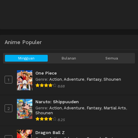
Anime Populer
Mingguan
Bulanan
Semua
One Piece
Genre
:
Action
,
Adventure
,
Fantasy
,
Shounen
1
8.68
Naruto: Shippuuden
Genre
:
Action
,
Adventure
,
Fantasy
,
Martial Arts
,
2
Shounen
8.25
Dragon Ball Z