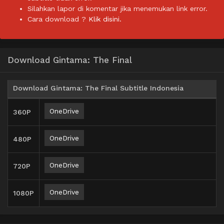
Silahkan lapor di komentar jika menemukan link error.
Cara download ?
Klik disini.
Download Gintama: The Final
Download Gintama: The Final Subtitle Indonesia
OneDrive
360P
OneDrive
480P
OneDrive
720P
OneDrive
1080P