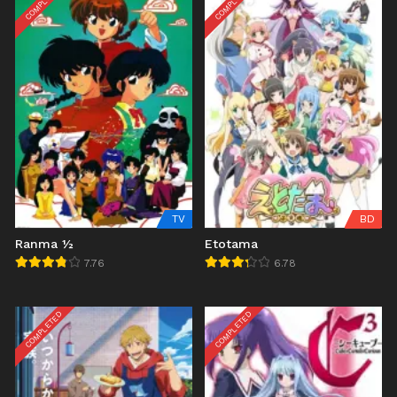
COMPLETED
COMPLETED
TV
BD
Ranma ½
Etotama
7.76
6.78
COMPLETED
COMPLETED