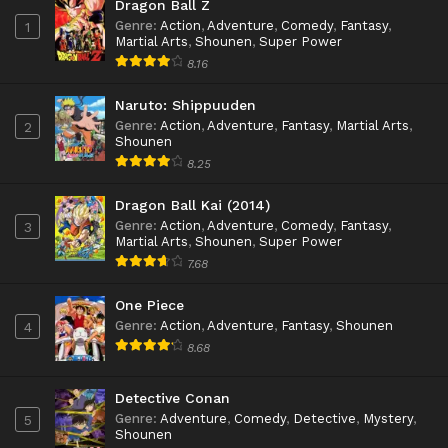
Dragon Ball Z
Genre
:
Action
,
Adventure
,
Comedy
,
Fantasy
,
1
Martial Arts
,
Shounen
,
Super Power
8.16
Naruto: Shippuuden
Genre
:
Action
,
Adventure
,
Fantasy
,
Martial Arts
,
2
Shounen
8.25
Dragon Ball Kai (2014)
Genre
:
Action
,
Adventure
,
Comedy
,
Fantasy
,
3
Martial Arts
,
Shounen
,
Super Power
7.68
One Piece
Genre
:
Action
,
Adventure
,
Fantasy
,
Shounen
4
8.68
Detective Conan
Genre
:
Adventure
,
Comedy
,
Detective
,
Mystery
,
5
Shounen