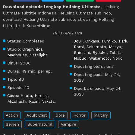
Download episode lengkap Hellsing Ultimate
, Hellsing
Ultimate subtitle Indonesia, Hellsing Ultimate sub indo,
download Hellsing Ultimate sub indo, streaming Hellsing
Ultimate di KurumiNime.
HELLSING OVA
Status:
Completed
Jouji
,
Orikasa, Fumiko
,
Park,
Romi
,
Sakamoto, Maaya
,
Studio:
Graphinica
,
Shiraishi, Ryouko
,
Tobita,
Madhouse
,
Satelight
Nobuo
,
Wakamoto, Norio
Dirilis:
2006
Diposting oleh:
nanz
Durasi:
49 min. per ep.
Diposting pada:
May 24,
Tipe:
BD
2023
Episode:
10
Diperbarui pada:
May 24,
2023
Casts:
Hirata, Hiroaki
,
Mizuhashi, Kaori
,
Nakata,
Action
Adult Cast
Gore
Horror
Military
Seinen
Supernatural
Vampire