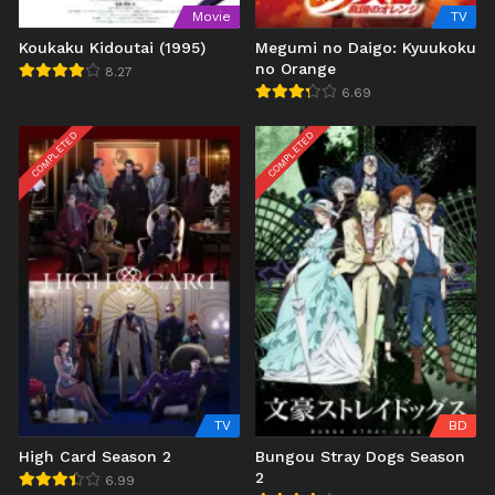
Movie
TV
Koukaku Kidoutai (1995)
Megumi no Daigo: Kyuukoku
no Orange
8.27
6.69
COMPLETED
COMPLETED
TV
BD
High Card Season 2
Bungou Stray Dogs Season
2
6.99