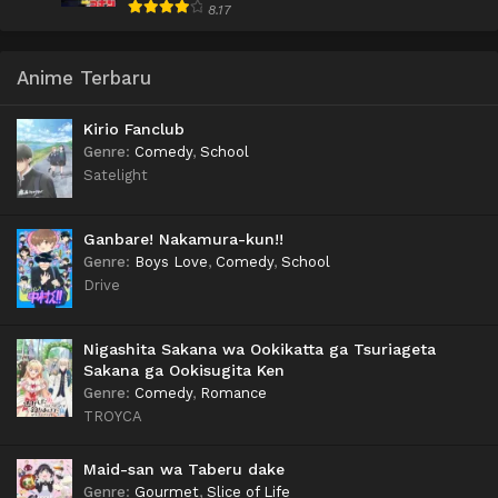
8.17
Anime Terbaru
Kirio Fanclub
Genre
:
Comedy
,
School
Satelight
Ganbare! Nakamura-kun!!
Genre
:
Boys Love
,
Comedy
,
School
Drive
Nigashita Sakana wa Ookikatta ga Tsuriageta
Sakana ga Ookisugita Ken
Genre
:
Comedy
,
Romance
TROYCA
Maid-san wa Taberu dake
Genre
:
Gourmet
,
Slice of Life