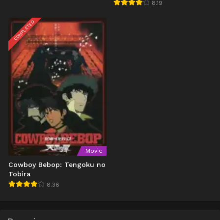
8.19
COMPLETED
Movie
Cowboy Bebop: Tengoku no
Tobira
8.38