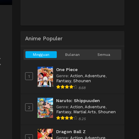
b
Anime Populer
Mingguan
Bulanan
Semua
,
,
One Piece
Genre
:
Action
,
Adventure
,
1
Fantasy
,
Shounen
8.68
Naruto: Shippuuden
Genre
:
Action
,
Adventure
,
2
Fantasy
,
Martial Arts
,
Shounen
8.25
Dragon Ball Z
Genre
:
Action
,
Adventure
,
3