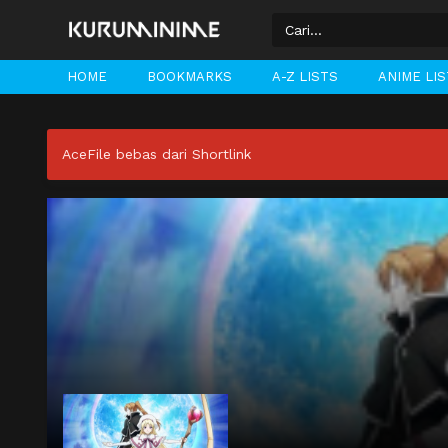
HOME
BOOKMARKS
A-Z LISTS
ANIME LI
AceFile bebas dari Shortlink