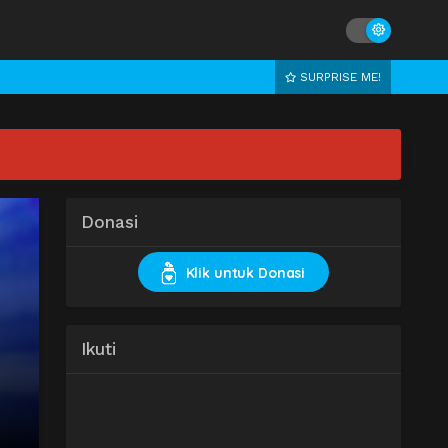
SURPRISE ME!
Donasi
Klik untuk Donasi
Ikuti