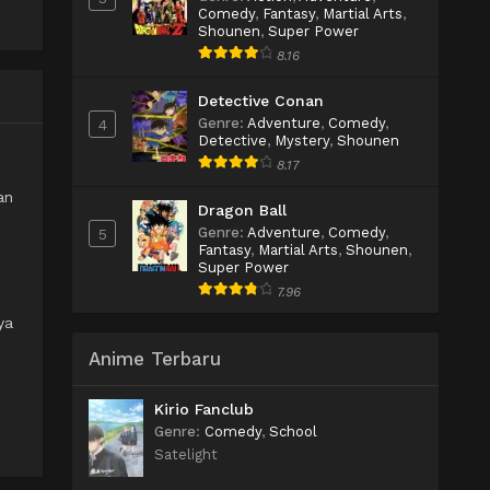
Comedy
,
Fantasy
,
Martial Arts
,
Shounen
,
Super Power
8.16
Detective Conan
Genre
:
Adventure
,
Comedy
,
4
Detective
,
Mystery
,
Shounen
8.17
an
Dragon Ball
Genre
:
Adventure
,
Comedy
,
5
Fantasy
,
Martial Arts
,
Shounen
,
Super Power
7.96
ya
Anime Terbaru
Kirio Fanclub
Genre
:
Comedy
,
School
Satelight