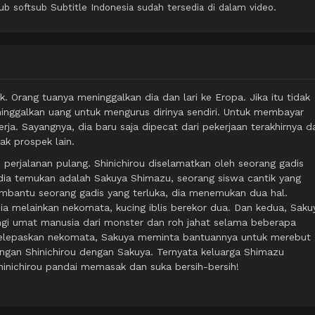
softsub Subtitle Indonesia sudah tersedia di dalam video.
k. Orang tuanya meninggalkan dia dan lari ke Eropa. Jika itu tidak
inggalkan uang untuk mengurus dirinya sendiri. Untuk membayar
ja. Sayangnya, dia baru saja dipecat dari pekerjaan terakhirnya d
ak prospek lain.
perjalanan pulang. Shinichirou diselamatkan oleh seorang gadis
dia temukan adalah Sakuya Shimazu, seorang siswa cantik yang
embantu seorang gadis yang terluka, dia menemukan dua hal.
ia melainkan nekomata, kucing iblis berekor dua. Dan kedua, Saku
ungi umat manusia dari monster dan roh jahat selama beberapa
 melepaskan nekomata, Sakuya meminta bantuannya untuk merebut
bungan Shinichirou dengan Sakuya. Ternyata keluarga Shimazu
ichirou pandai memasak dan suka bersih-bersih!