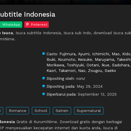
ubtitle Indonesia
WhatsApp
Pinterest
 Isuca
, Isuca subtitle Indonesia, Isuca sub indo, download Isuca su
umiNime.
Casts:
Fujimura, Ayumi
,
Ichimichi, Mao
,
Kido
Ibuki
,
Koumoto, Keisuke
,
Maruyama, Takeshi
Morikawa, Toshiyuki
,
Ootani, Ikue
,
Sadohara,
Kaori
,
Takamori, Nao
,
Zougou, Saeko
Diposting oleh:
nanz
Diposting pada:
May 29, 2024
Diperbarui pada:
September 13, 2025
i
Romance
School
Seinen
Supernatural
ndonesia
Gratis di KurumiNime. Download gratis dengan berbagai
P menyesuaikan kecepatan internet dan kuota anda, Isuca di