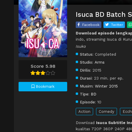
Isuca BD Batch S
Facebook
Twitter
Download episode lengkap
indo, streaming Isuca di Kur
Isuka
Status:
Completed
Studio:
Arms
Score 5.98
Dirilis:
2015
Durasi:
23 min. per ep.
Musim:
Winter 2015
Bookmark
Tipe:
BD
Episode:
10
Action
Comedy
Ecch
Download
Isuca Subtitle I
kualitas 720P 360P 240P 480