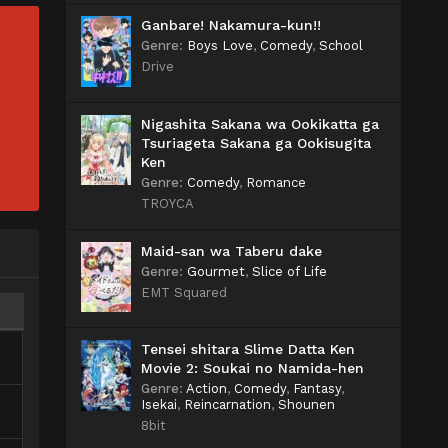
Ganbare! Nakamura-kun!!
Genre
:
Boys Love
,
Comedy
,
School
Drive
Nigashita Sakana wa Ookikatta ga
Tsuriageta Sakana ga Ookisugita
Ken
Genre
:
Comedy
,
Romance
TROYCA
Maid-san wa Taberu dake
Genre
:
Gourmet
,
Slice of Life
EMT Squared
Tensei shitara Slime Datta Ken
Movie 2: Soukai no Namida-hen
Genre
:
Action
,
Comedy
,
Fantasy
,
Isekai
,
Reincarnation
,
Shounen
8bit