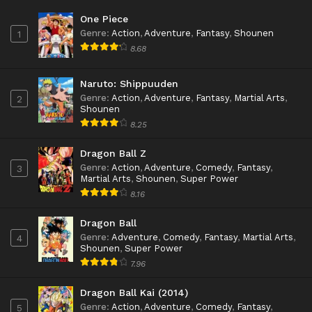
One Piece
Genre
:
Action
,
Adventure
,
Fantasy
,
Shounen
1
8.68
Naruto: Shippuuden
Genre
:
Action
,
Adventure
,
Fantasy
,
Martial Arts
,
2
Shounen
8.25
Dragon Ball Z
Genre
:
Action
,
Adventure
,
Comedy
,
Fantasy
,
3
Martial Arts
,
Shounen
,
Super Power
8.16
Dragon Ball
Genre
:
Adventure
,
Comedy
,
Fantasy
,
Martial Arts
,
4
Shounen
,
Super Power
7.96
Dragon Ball Kai (2014)
Genre
:
Action
,
Adventure
,
Comedy
,
Fantasy
,
5