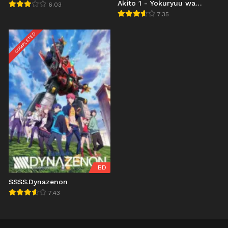
Akito 1 - Yokuryuu wa
6.03
Maiorita
7.35
COMPLETED
BD
SSSS.Dynazenon
7.43