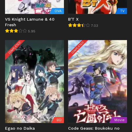
OVA
TV
VS Knight Lamune & 40
B'T X
Fresh
7.03
5.95
COMPLETED
COMPLETED
BD
Movie
Egao no Daika
Code Geass: Boukoku no