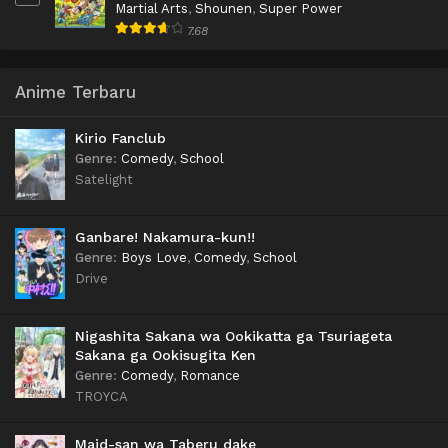
Martial Arts
,
Shounen
,
Super Power
7.68
Anime Terbaru
Kirio Fanclub
Genre
:
Comedy
,
School
Satelight
Ganbare! Nakamura-kun!!
Genre
:
Boys Love
,
Comedy
,
School
Drive
Nigashita Sakana wa Ookikatta ga Tsuriageta
Sakana ga Ookisugita Ken
Genre
:
Comedy
,
Romance
TROYCA
Maid-san wa Taberu dake