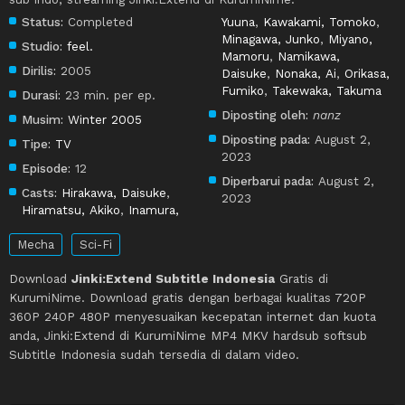
Status:
Completed
Yuuna
,
Kawakami, Tomoko
,
Minagawa, Junko
,
Miyano,
Studio:
feel.
Mamoru
,
Namikawa,
Dirilis:
2005
Daisuke
,
Nonaka, Ai
,
Orikasa,
Fumiko
,
Takewaka, Takuma
Durasi:
23 min. per ep.
Diposting oleh:
nanz
Musim:
Winter 2005
Diposting pada:
August 2,
Tipe:
TV
2023
Episode:
12
Diperbarui pada:
August 2,
Casts:
Hirakawa, Daisuke
,
2023
Hiramatsu, Akiko
,
Inamura,
Mecha
Sci-Fi
Download
Jinki:Extend Subtitle Indonesia
Gratis di
KurumiNime. Download gratis dengan berbagai kualitas 720P
360P 240P 480P menyesuaikan kecepatan internet dan kuota
anda, Jinki:Extend di KurumiNime MP4 MKV hardsub softsub
Subtitle Indonesia sudah tersedia di dalam video.