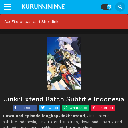
AceFile bebas dari Shortlink
Jinki:Extend Batch Subtitle Indonesia
Facebook
Twitter
WhatsApp
Pinterest
Download episode lengkap Jinki:Extend
, Jinki:Extend
subtitle Indonesia, Jinki:Extend sub indo, download Jinki:Extend
sub indo, streaming Jinki:Extend di KurumiNime.