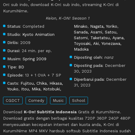
On! sub indo, download K-On! sub indo, streaming K-On! di
KurumiNime.
Keion, K-ON! Season 1
Status:
Completed
Minako
,
Nagata, Yoriko
,
Sanada, Asami
,
Satou,
Studio:
Kyoto Animation
Satomi
,
Taketatsu, Ayana
,
Dirilis:
2009
Toyosaki, Aki
,
Yonezawa,
Madoka
Durasi:
24 min. per ep.
Diposting oleh:
nanz
Musim:
Spring 2009
Diposting pada:
December
Tipe:
BD
30, 2023
Episode:
13 + 1 OVA + 7 SP
Diperbarui pada:
December
Casts:
Fujitou, Chika
,
Hikasa,
31, 2023
Youko
,
Itou, Mika
,
Kotobuki,
CGDCT
Comedy
Music
School
Download
K-On! Subtitle Indonesia
Gratis di KurumiNime.
Download gratis dengan berbagai kualitas 720P 360P 240P 480P
menyesuaikan kecepatan internet dan kuota anda, K-On! di
KurumiNime MP4 MKV hardsub softsub Subtitle Indonesia sudah