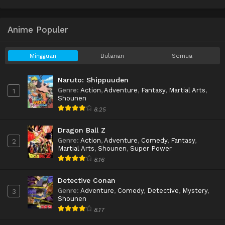
Anime Populer
Mingguan
Bulanan
Semua
Naruto: Shippuuden
Genre
:
Action
,
Adventure
,
Fantasy
,
Martial Arts
,
1
Shounen
8.25
Dragon Ball Z
Genre
:
Action
,
Adventure
,
Comedy
,
Fantasy
,
2
Martial Arts
,
Shounen
,
Super Power
8.16
Detective Conan
Genre
:
Adventure
,
Comedy
,
Detective
,
Mystery
,
3
Shounen
8.17