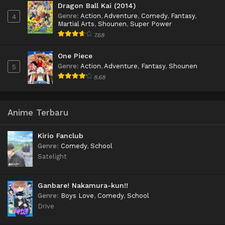
Dragon Ball Kai (2014)
Genre
:
Action
,
Adventure
,
Comedy
,
Fantasy
,
4
Martial Arts
,
Shounen
,
Super Power
7.68
One Piece
Genre
:
Action
,
Adventure
,
Fantasy
,
Shounen
5
8.68
Anime Terbaru
Kirio Fanclub
Genre
:
Comedy
,
School
Satelight
Ganbare! Nakamura-kun!!
Genre
:
Boys Love
,
Comedy
,
School
Drive