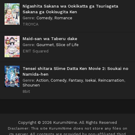
Nigashita Sakana wa Ookikatta ga Tsuriageta
Sakana ga Ookisugita Ken
Genre
:
Comedy
,
Romance
TROYCA
Maid-san wa Taberu dake
Genre
:
Gourmet
,
Slice of Life
EMT Squared
Tensei shitara Slime Datta Ken Movie 2: Soukai no
Namida-hen
Genre
:
Action
,
Comedy
,
Fantasy
,
Isekai
,
Reincarnation
,
Shounen
8bit
Copyright © 2026 KurumiNime. All Rights Reserved
Disclaimer: This site
KurumiNime
does not store any files on
its server. All contents are provided by non-affiliated third