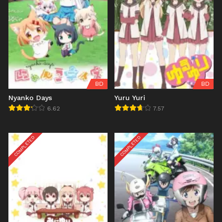
BD
BD
Nyanko Days
Yuru Yuri
6.62
7.57
COMPLETED
COMPLETED