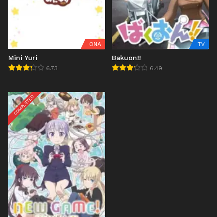
ONA
TV
Mini Yuri
Bakuon!!
6.73
6.49
COMPLETED