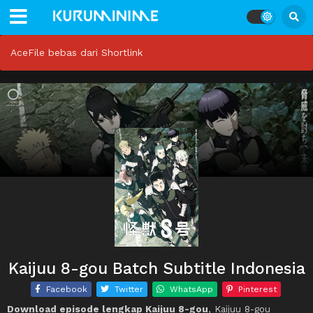
AceFile bebas dari Shortlink
Kaijuu 8-gou Batch Subtitle Indonesia
Facebook
Twitter
WhatsApp
Pinterest
Download episode lengkap Kaijuu 8-gou
, Kaijuu 8-gou