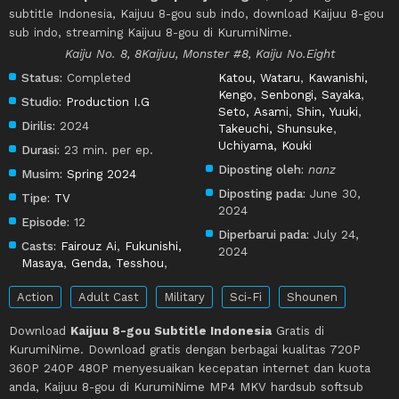
subtitle Indonesia, Kaijuu 8-gou sub indo, download Kaijuu 8-gou
sub indo, streaming Kaijuu 8-gou di KurumiNime.
Kaiju No. 8, 8Kaijuu, Monster #8, Kaiju No.Eight
Status:
Completed
Katou, Wataru
,
Kawanishi,
Kengo
,
Senbongi, Sayaka
,
Studio:
Production I.G
Seto, Asami
,
Shin, Yuuki
,
Dirilis:
2024
Takeuchi, Shunsuke
,
Uchiyama, Kouki
Durasi:
23 min. per ep.
Diposting oleh:
nanz
Musim:
Spring 2024
Diposting pada:
June 30,
Tipe:
TV
2024
Episode:
12
Diperbarui pada:
July 24,
Casts:
Fairouz Ai
,
Fukunishi,
2024
Masaya
,
Genda, Tesshou
,
Action
Adult Cast
Military
Sci-Fi
Shounen
Download
Kaijuu 8-gou Subtitle Indonesia
Gratis di
KurumiNime. Download gratis dengan berbagai kualitas 720P
360P 240P 480P menyesuaikan kecepatan internet dan kuota
anda, Kaijuu 8-gou di KurumiNime MP4 MKV hardsub softsub