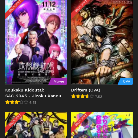
COMPLETED
COMPLETED
Movie
OVA
Koukaku Kidoutai:
Drifters (OVA)
SAC_2045 - Jizoku Kanou
7.53
Sensou (2021)
6.51
COMPLETED
COMPLETED