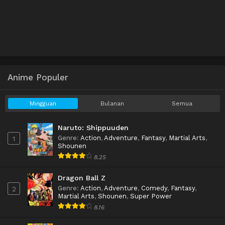
Anime Populer
Mingguan
Bulanan
Semua
Naruto: Shippuuden
Genre
:
Action
,
Adventure
,
Fantasy
,
Martial Arts
,
1
Shounen
8.25
Dragon Ball Z
Genre
:
Action
,
Adventure
,
Comedy
,
Fantasy
,
2
Martial Arts
,
Shounen
,
Super Power
8.16