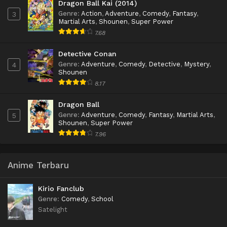
Dragon Ball Kai (2014)
Genre
:
Action
,
Adventure
,
Comedy
,
Fantasy
,
3
Martial Arts
,
Shounen
,
Super Power
7.68
Detective Conan
Genre
:
Adventure
,
Comedy
,
Detective
,
Mystery
,
4
Shounen
8.17
Dragon Ball
Genre
:
Adventure
,
Comedy
,
Fantasy
,
Martial Arts
,
5
Shounen
,
Super Power
7.96
Anime Terbaru
Kirio Fanclub
Genre
:
Comedy
,
School
Satelight