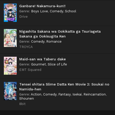
Ganbare! Nakamura-kun!!
Genre
:
Boys Love
,
Comedy
,
School
Drive
Nigashita Sakana wa Ookikatta ga Tsuriageta
Sakana ga Ookisugita Ken
Genre
:
Comedy
,
Romance
TROYCA
Maid-san wa Taberu dake
Genre
:
Gourmet
,
Slice of Life
EMT Squared
Tensei shitara Slime Datta Ken Movie 2: Soukai no
Namida-hen
Genre
:
Action
,
Comedy
,
Fantasy
,
Isekai
,
Reincarnation
,
Shounen
8bit