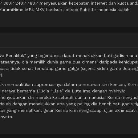
0P 360P 240P 480P menyesuaikan kecepatan internet dan kuota and
 KurumiNime MP4 MKV hardsub softsub Subtitle Indonesia sudah
ewa Penakluk” yang legendaris, dapat menaklukkan hati gadis mana
ataannya, dia memilih dunia game dua dimensi daripada kehidupa
ecara tidak sehat terhadap game galge (sejenis video game Jepang
).
tuk membuktikan supremasinya dalam permainan sim kencan, Keim
i neraka bernama Elucia “Elsie” de Lute Ima dengan misinya:
 menyebarkan diri mereka ke seluruh dunia manusia. Keima menyad
alah dengan menaklukkan apa yang paling dia benci: hati gadis ti
rah yang mematikan, gelar Keima kini menghadapi ujian akhir saat i
 nyata.