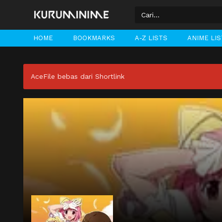
HOME
BOOKMARKS
A-Z LISTS
ANIME LI
AceFile bebas dari Shortlink