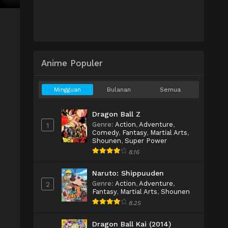
Anime Populer
Mingguan
Bulanan
Semua
Dragon Ball Z
Genre
:
Action
,
Adventure
,
1
Comedy
,
Fantasy
,
Martial Arts
,
Shounen
,
Super Power
8.16
Naruto: Shippuuden
Genre
:
Action
,
Adventure
,
2
Fantasy
,
Martial Arts
,
Shounen
8.25
s
Dragon Ball Kai (2014)