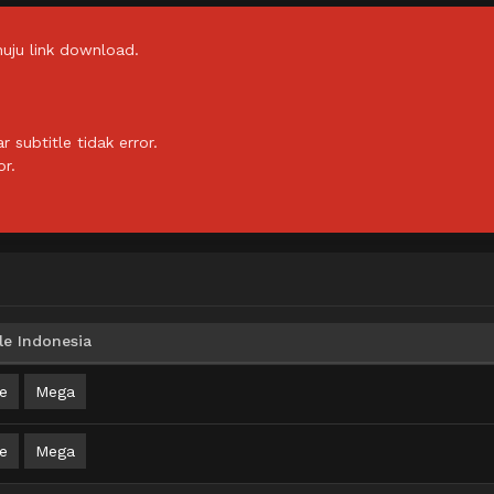
uju link download.
subtitle tidak error.
or.
le Indonesia
e
Mega
e
Mega