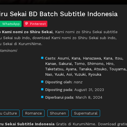
ru Sekai BD Batch Subtitle Indonesia
WhatsApp
Pinterest
 Kami nomi zo Shiru Sekai
, Kami nomi zo Shiru Sekai subtitle
u Sekai sub indo, download Kami nomi zo Shiru Sekai sub indo,
u Sekai di KurumiNime.
 Kaminomi
Casts:
Asumi, Kana
,
Hanazawa, Kana
,
Itou,
Kanae
,
Sakurai, Tomo
,
Shimono, Hiro
,
Taketatsu, Ayana
,
Tanaka, Atsuko
,
Touyama,
Nao
,
Yuuki, Aoi
,
Yuzuki, Ryouka
Diposting oleh:
nanz
Diposting pada:
August 31, 2023
Diperbarui pada:
March 8, 2024
u Culture
Romance
Shounen
Supernatural
ru Sekai Subtitle Indonesia
Gratis di KurumiNime. Download grati