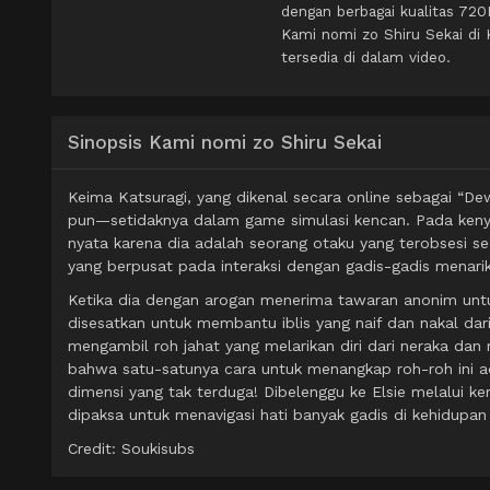
dengan berbagai kualitas 72
Kami nomi zo Shiru Sekai di
tersedia di dalam video.
Sinopsis Kami nomi zo Shiru Sekai
Keima Katsuragi, yang dikenal secara online sebagai “D
pun—setidaknya dalam game simulasi kencan. Pada keny
nyata karena dia adalah seorang otaku yang terobsesi s
yang berpusat pada interaksi dengan gadis-gadis menarik
Ketika dia dengan arogan menerima tawaran anonim un
disesatkan untuk membantu iblis yang naif dan nakal dar
mengambil roh jahat yang melarikan diri dari neraka dan
bahwa satu-satunya cara untuk menangkap roh-roh ini ad
dimensi yang tak terduga! Dibelenggu ke Elsie melalui ke
dipaksa untuk menavigasi hati banyak gadis di kehidupan
Credit: Soukisubs