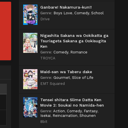
Ganbare! Nakamura-kun!!
Genre
:
Boys Love
,
Comedy
,
School
Drive
Nigashita Sakana wa Ookikatta ga
Tsuriageta Sakana ga Ookisugita
Ken
Genre
:
Comedy
,
Romance
TROYCA
Maid-san wa Taberu dake
Genre
:
Gourmet
,
Slice of Life
EMT Squared
Tensei shitara Slime Datta Ken
Movie 2: Soukai no Namida-hen
Genre
:
Action
,
Comedy
,
Fantasy
,
Isekai
,
Reincarnation
,
Shounen
8bit