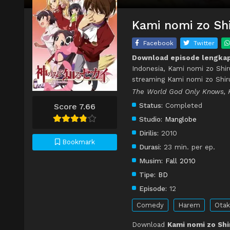
Kami nomi zo Shi
Facebook
Twitter
Download episode lengkap
Indonesia, Kami nomi zo Shir
streaming Kami nomi zo Shir
The World God Only Knows,
Status:
Completed
Score 7.66
Studio:
Manglobe
Dirilis:
2010
Bookmark
Durasi:
23 min. per ep.
Musim:
Fall 2010
Tipe:
BD
Episode:
12
Comedy
Harem
Otak
Download
Kami nomi zo Shi