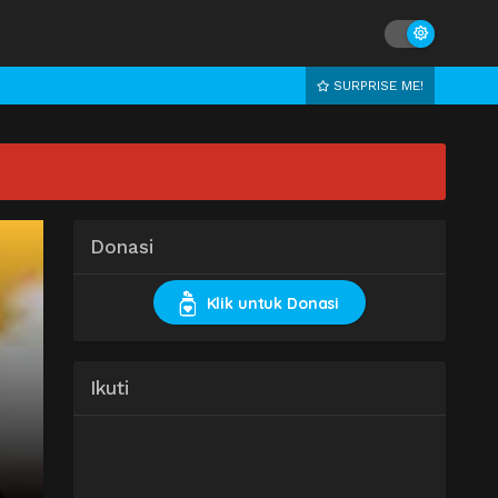
SURPRISE ME!
Donasi
Klik untuk Donasi
Ikuti