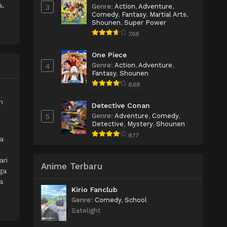
a,
Genre
:
Action
,
Adventure
,
3
Comedy
,
Fantasy
,
Martial Arts
,
Shounen
,
Super Power
7.68
One Piece
Genre
:
Action
,
Adventure
,
4
Fantasy
,
Shounen
8.68
n
Detective Conan
Genre
:
Adventure
,
Comedy
,
5
Detective
,
Mystery
,
Shounen
8.17
a
ari
Anime Terbaru
ga
a
Kirio Fanclub
Genre
:
Comedy
,
School
Satelight