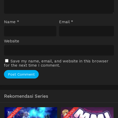
Name
*
Email
*
Website
Save my name, email, and website in this browser
for the next time I comment.
Rekomendasi Series
COMPLETED
COMPLETED