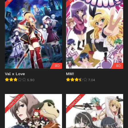
BD
BD
Val x Love
MM!
5.90
7.04
COMPLETED
COMPLETED