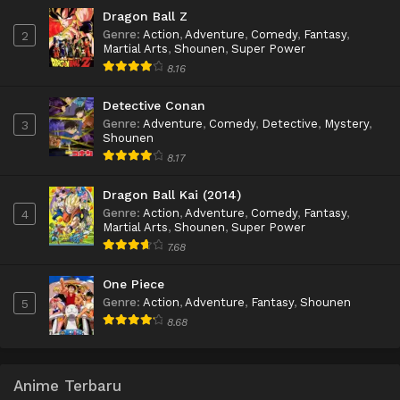
Dragon Ball Z
Genre
:
Action
,
Adventure
,
Comedy
,
Fantasy
,
2
Martial Arts
,
Shounen
,
Super Power
8.16
Detective Conan
Genre
:
Adventure
,
Comedy
,
Detective
,
Mystery
,
3
Shounen
8.17
Dragon Ball Kai (2014)
Genre
:
Action
,
Adventure
,
Comedy
,
Fantasy
,
4
Martial Arts
,
Shounen
,
Super Power
7.68
One Piece
Genre
:
Action
,
Adventure
,
Fantasy
,
Shounen
5
8.68
Anime Terbaru