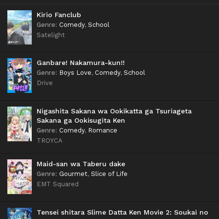
Kirio Fanclub
Genre
:
Comedy
,
School
Satelight
Ganbare! Nakamura-kun!!
Genre
:
Boys Love
,
Comedy
,
School
Drive
Nigashita Sakana wa Ookikatta ga Tsuriageta
Sakana ga Ookisugita Ken
Genre
:
Comedy
,
Romance
TROYCA
Maid-san wa Taberu dake
Genre
:
Gourmet
,
Slice of Life
EMT Squared
Tensei shitara Slime Datta Ken Movie 2: Soukai no