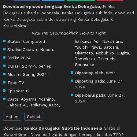
Download episode lengkap Kenka Dokugaku
, Kenka
Dokugaku subtitle Indonesia, Kenka Dokugaku sub indo, download
Kenka Dokugaku sub indo, streaming Kenka Dokugaku di
KurumiNime.
Viral Hit, Ssaumdokhak, How to Fight
Status:
Completed
Ishikawa, Yui
,
Nakamura,
Yuuichi
,
Niwa, Satoshi
,
Studio:
Okuruto Noboru
Okamoto, Nobuhiko
,
Sugita,
Dirilis:
2024
Tomokazu
,
Takeuchi,
Shunsuke
Durasi:
22 min. per ep.
Diposting oleh:
nanz
Musim:
Spring 2024
Diposting pada:
June 27,
Tipe:
TV
2024
Episode:
12
Diperbarui pada:
June 27,
Casts:
Aoyama, Yoshino
,
2024
Fairouz Ai
,
Ishikawa, Kaito
,
Action
School
Download
Kenka Dokugaku Subtitle Indonesia
Gratis di
KurumiNime. Download gratis dengan berbagai kualitas 720P