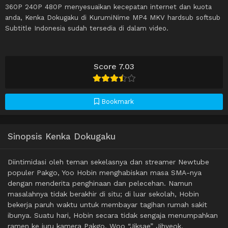
360P 240P 480P menyesuaikan kecepatan internet dan kuota
anda, Kenka Dokugaku di KurumiNime MP4 MKV hardsub softsub
Subtitle Indonesia sudah tersedia di dalam video.
Score 7.03
Bookmark
Sinopsis Kenka Dokugaku
Diintimidasi oleh teman sekelasnya dan streamer Newtube
populer Pakgo, Yoo Hobin menghabiskan masa SMA-nya
dengan menderita penghinaan dan pelecehan. Namun
masalahnya tidak berakhir di situ; di luar sekolah, Hobin
bekerja paruh waktu untuk membayar tagihan rumah sakit
ibunya. Suatu hari, Hobin secara tidak sengaja menumpahkan
ramen ke juru kamera Pakgo, Woo “Jiksae” Jihyeok,