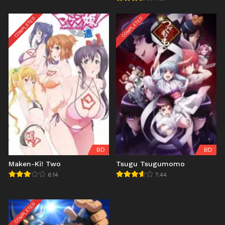
COMPLETED
COMPLETED
BD
BD
Maken-Ki! Two
Tsugu Tsugumomo
6.14
7.44
COMPLETED