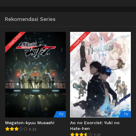
Rekomendasi Series
COMPLETED
COMPLETED
TV
TV
Megaton-kyuu Musashi
Ao no Exorcist: Yuki no
Hate-hen
6.23
7.37