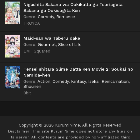
Nigashita Sakana wa Ookikatta ga Tsuriageta
Sakana ga Ookisugita Ken
Genre
:
Comedy
,
Romance
TROYCA
Maid-san wa Taberu dake
Genre
:
Gourmet
,
Slice of Life
EMT Squared
Tensei shitara Slime Datta Ken Movie 2: Soukai no
Namida-hen
Genre
:
Action
,
Comedy
,
Fantasy
,
Isekai
,
Reincarnation
,
Shounen
8bit
Copyright © 2026 KurumiNime. All Rights Reserved
Disclaimer: This site
KurumiNime
does not store any files on
its server. All contents are provided by non-affiliated third