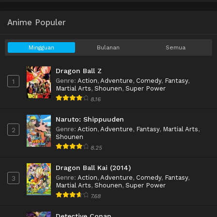
Anime Populer
Mingguan
Bulanan
Semua
Dragon Ball Z
Genre
:
Action
,
Adventure
,
Comedy
,
Fantasy
,
1
Martial Arts
,
Shounen
,
Super Power
8.16
Naruto: Shippuuden
Genre
:
Action
,
Adventure
,
Fantasy
,
Martial Arts
,
2
Shounen
8.25
Dragon Ball Kai (2014)
Genre
:
Action
,
Adventure
,
Comedy
,
Fantasy
,
3
Martial Arts
,
Shounen
,
Super Power
7.68
Detective Conan