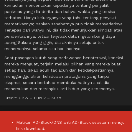
kemudian menceritakan kepadanya tentang penyakit
pankreas yang dia derita dan bahwa waktu yang tersisa
terbatas. Hanya keluarganya yang tahu tentang penyakit
mematikannya; bahkan sahabatnya pun tidak menyadarinya.
Terlepas dari wahyu ini, dia tidak menunjukkan simpati atas
penderitaannya, tetapi terjebak dalam gelombang daya
apung Sakura yang gigih, dia akhirnya setuju untuk
menemaninya selama sisa hari-harinya.
Saat pasangan kutub yang berlawanan berinteraksi, koneksi
mereka menguat, terjalin melalui pilihan yang mereka buat
setiap hari. Sikap acuh tak acuh dan ketidakpastiannya
mengganggu aliran kehidupan protagonis yang tanpa
ekspresi, secara bertahap membuka hatinya saat dia
menemukan dan merangkul arti hidup yang sebenarnya.
Credit: UBW – Pucuk – Kuso
Matikan AD-Block/DNS anti AD-Block sebelum menuju
link download.