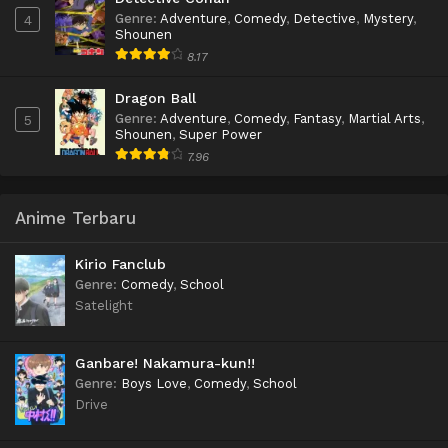
Genre
:
Adventure
,
Comedy
,
Detective
,
Mystery
,
4
Shounen
8.17
Dragon Ball
Genre
:
Adventure
,
Comedy
,
Fantasy
,
Martial Arts
,
5
Shounen
,
Super Power
7.96
Anime Terbaru
Kirio Fanclub
Genre
:
Comedy
,
School
Satelight
Ganbare! Nakamura-kun!!
Genre
:
Boys Love
,
Comedy
,
School
Drive