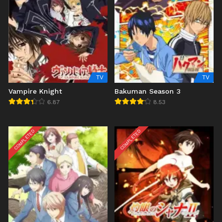
TV
TV
Vampire Knight
Bakuman Season 3
6.87
8.53
COMPLETED
COMPLETED