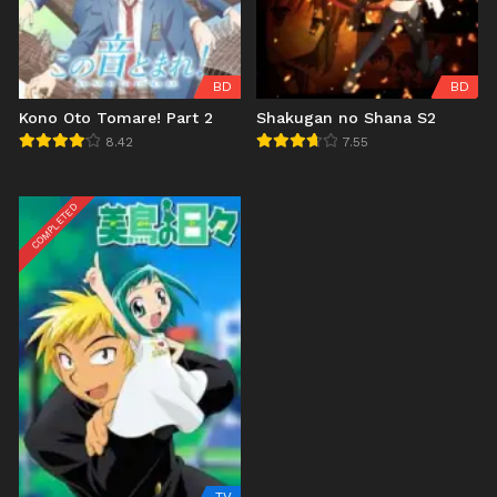
BD
BD
Kono Oto Tomare! Part 2
Shakugan no Shana S2
8.42
7.55
COMPLETED