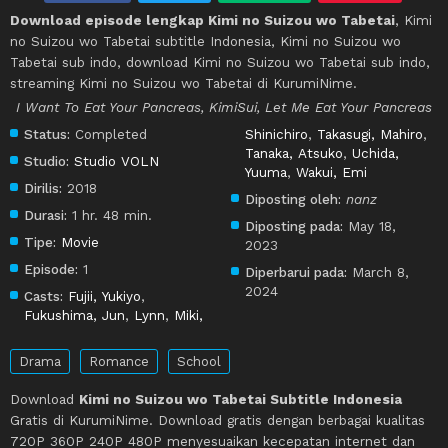
Download episode lengkap Kimi no Suizou wo Tabetai
, Kimi
no Suizou wo Tabetai subtitle Indonesia, Kimi no Suizou wo
Tabetai sub indo, download Kimi no Suizou wo Tabetai sub indo,
streaming Kimi no Suizou wo Tabetai di KurumiNime.
I Want To Eat Your Pancreas, KimiSui, Let Me Eat Your Pancreas
Status:
Completed
Shinichiro
,
Takasugi, Mahiro
,
Tanaka, Atsuko
,
Uchida,
Studio:
Studio VOLN
Yuuma
,
Wakui, Emi
Dirilis:
2018
Diposting oleh:
nanz
Durasi:
1 hr. 48 min.
Diposting pada:
May 18,
Tipe:
Movie
2023
Episode:
1
Diperbarui pada:
March 8,
2024
Casts:
Fujii, Yukiyo
,
Fukushima, Jun
,
Lynn
,
Miki,
Drama
Romance
School
Download
Kimi no Suizou wo Tabetai Subtitle Indonesia
Gratis di KurumiNime. Download gratis dengan berbagai kualitas
720P 360P 240P 480P menyesuaikan kecepatan internet dan