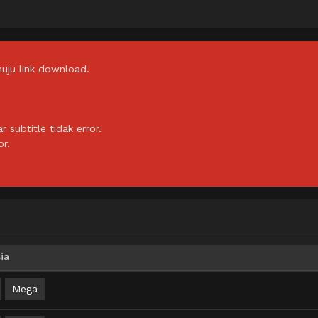
uju link download.
subtitle tidak error.
or.
ia
Mega