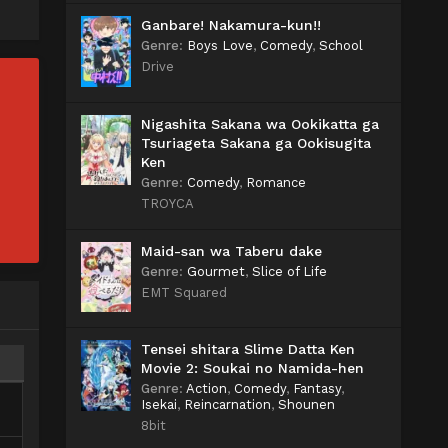
Ganbare! Nakamura-kun!!
Genre
:
Boys Love
,
Comedy
,
School
Drive
Nigashita Sakana wa Ookikatta ga
Tsuriageta Sakana ga Ookisugita
Ken
Genre
:
Comedy
,
Romance
TROYCA
Maid-san wa Taberu dake
Genre
:
Gourmet
,
Slice of Life
EMT Squared
Tensei shitara Slime Datta Ken
Movie 2: Soukai no Namida-hen
Genre
:
Action
,
Comedy
,
Fantasy
,
Isekai
,
Reincarnation
,
Shounen
8bit