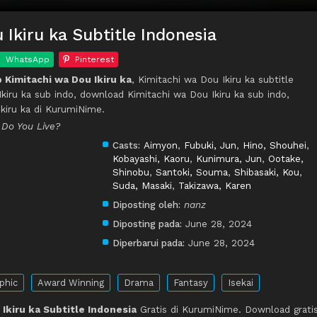
 Ikiru ka Subtitle Indonesia
WhatsApp
Pinterest
Kimitachi wa Dou Ikiru ka
, Kimitachi wa Dou Ikiru ka subtitle
Ikiru ka sub indo, download Kimitachi wa Dou Ikiru ka sub indo,
kiru ka di KurumiNime.
 Do You Live?
Casts:
Aimyon
,
Fubuki, Jun
,
Hino, Shouhei
,
Kobayashi, Kaoru
,
Kunimura, Jun
,
Ootake,
Shinobu
,
Santoki, Souma
,
Shibasaki, Kou
,
Suda, Masaki
,
Takizawa, Karen
Diposting oleh:
nanz
Diposting pada:
June 28, 2024
Diperbarui pada:
June 28, 2024
phic
Award Winning
Drama
Fantasy
Isekai
Ikiru ka Subtitle Indonesia
Gratis di KurumiNime. Download grati