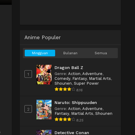
Anime Populer
Mingguan
Bulanan
Semua
Dragon Ball Z
Genre
:
Action
,
Adventure
,
1
Comedy
,
Fantasy
,
Martial Arts
,
Shounen
,
Super Power
8.16
Naruto: Shippuuden
Genre
:
Action
,
Adventure
,
2
Fantasy
,
Martial Arts
,
Shounen
8.25
s
Detective Conan