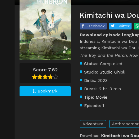
Kimitachi wa Dou
Facebook
Twitter
Download episode lengkap 
Indonesia, Kimitachi wa Dou 
streaming Kimitachi wa Dou I
The Boy and the Heron, How
Status:
Completed
Score 7.62
Studio:
Studio Ghibli
Dirilis:
2023
Durasi:
2 hr. 3 min.
Bookmark
Tipe:
Movie
Episode:
1
Adventure
Anthropomor
Download
Kimitachi wa Dou 