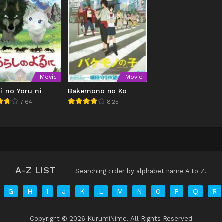
Movie
Movie
i no Yoru ni
Bakemono no Ko
7.64
8.25
A-Z LIST
Searching order by alphabet name A to Z.
G
H
I
J
K
L
M
N
O
P
Q
R
Copyright © 2026 KurumiNime. All Rights Reserved