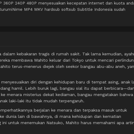
0P 360P 240P 480P menyesuaikan kecepatan internet dan kuota and
i KurumiNime MP4 MKV hardsub softsub Subtitle Indonesia sudah
a dalam kebakaran tragis di rumah sakit. Tak lama kemudian, ayah
ereka membawa Mahito keluar dari Tokyo untuk mencari perlindu
ahito terus-menerus diejek oleh seekor bangau abu-abu aneh, ya
menyesuaikan diri dengan kehidupan baru di tempat asing, anak la
dang hamil. Lebih buruk lagi, bangau sial itu dapat berbicara—da
 ke menara misterius dekat kediaman, bangau mengatakan bahwa
k laki-laki itu tidak mudah terpengaruh.
emperhatikannya berjalan ke menara dan terpaksa masuk untuk
ke dunia lain di bawahnya, di mana kehidupan dan kematian
sing ini untuk menemukan Natsuko, Mahito harus memahami apa arti