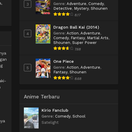
a,
Genre
:
Adventure
,
Comedy
,
3
Detective
,
Mystery
,
Shounen
8.17
Dragon Ball Kai (2014)
Genre
:
Action
,
Adventure
,
4
Comedy
,
Fantasy
,
Martial Arts
,
Shounen
,
Super Power
7.68
nya
ngan
One Piece
ng
Genre
:
Action
,
Adventure
,
5
Fantasy
,
Shounen
8.68
ki-
n
Anime Terbaru
Kirio Fanclub
Genre
:
Comedy
,
School
nya
Satelight