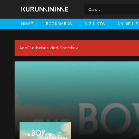
HOME
BOOKMARKS
A-Z LISTS
ANIME LI
AceFile bebas dari Shortlink