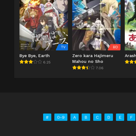
TV
BD
Bye Bye, Earth
Zero kara Hajimeru
Arash
Mahou no Sho
6.25
7.06
#
0-9
A
B
C
D
E
F