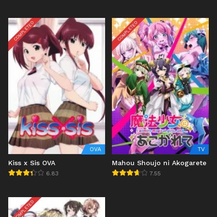
COMPLETED
COMPLETED
OVA
TV
Kiss x Sis OVA
Mahou Shoujo ni Akogarete
6.83
7.55
COMPLETED