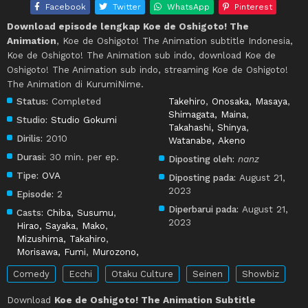
Facebook
Twitter
WhatsApp
Pinterest
Download episode lengkap Koe de Oshigoto! The
Animation
, Koe de Oshigoto! The Animation subtitle Indonesia,
Koe de Oshigoto! The Animation sub indo, download Koe de
Oshigoto! The Animation sub indo, streaming Koe de Oshigoto!
The Animation di KurumiNime.
Status:
Completed
Takehiro
,
Onosaka, Masaya
,
Shimagata, Maina
,
Studio:
Studio Gokumi
Takahashi, Shinya
,
Dirilis:
2010
Watanabe, Akeno
Durasi:
30 min. per ep.
Diposting oleh:
nanz
Tipe:
OVA
Diposting pada:
August 21,
2023
Episode:
2
Diperbarui pada:
August 21,
Casts:
Chiba, Susumu
,
2023
Hirao, Sayaka
,
Mako
,
Mizushima, Takahiro
,
Morisawa, Fumi
,
Murozono,
Comedy
Ecchi
Otaku Culture
Seinen
Showbiz
Download
Koe de Oshigoto! The Animation Subtitle