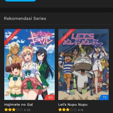
Rekomendasi Series
COMPLETED
COMPLETED
BD
TV
Hajimete no Gal
Let's Nupu Nupu
6.28
6.18