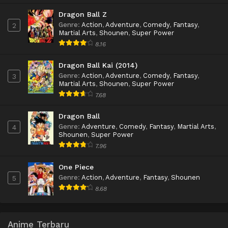
Dragon Ball Z
Genre
:
Action
,
Adventure
,
Comedy
,
Fantasy
,
2
Martial Arts
,
Shounen
,
Super Power
8.16
Dragon Ball Kai (2014)
Genre
:
Action
,
Adventure
,
Comedy
,
Fantasy
,
3
Martial Arts
,
Shounen
,
Super Power
7.68
Dragon Ball
Genre
:
Adventure
,
Comedy
,
Fantasy
,
Martial Arts
,
4
Shounen
,
Super Power
7.96
One Piece
Genre
:
Action
,
Adventure
,
Fantasy
,
Shounen
5
8.68
Anime Terbaru