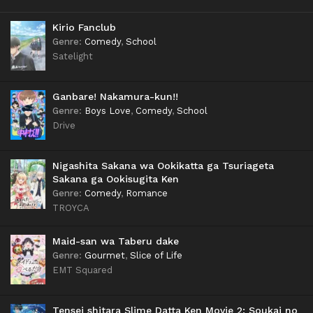
Kirio Fanclub
Genre
:
Comedy
,
School
Satelight
Ganbare! Nakamura-kun!!
Genre
:
Boys Love
,
Comedy
,
School
Drive
Nigashita Sakana wa Ookikatta ga Tsuriageta
Sakana ga Ookisugita Ken
Genre
:
Comedy
,
Romance
TROYCA
Maid-san wa Taberu dake
Genre
:
Gourmet
,
Slice of Life
EMT Squared
Tensei shitara Slime Datta Ken Movie 2: Soukai no