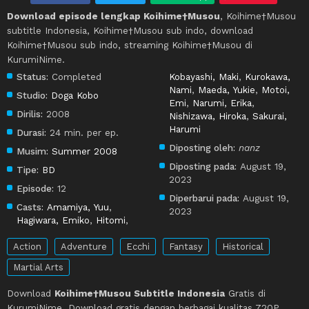
Download episode lengkap Koihime†Musou
, Koihime†Musou
subtitle Indonesia, Koihime†Musou sub indo, download
Koihime†Musou sub indo, streaming Koihime†Musou di
KurumiNime.
Status:
Completed
Kobayashi, Maki
,
Kurokawa,
Nami
,
Maeda, Yukie
,
Motoi,
Studio:
Doga Kobo
Emi
,
Narumi, Erika
,
Dirilis:
2008
Nishizawa, Hiroka
,
Sakurai,
Harumi
Durasi:
24 min. per ep.
Diposting oleh:
nanz
Musim:
Summer 2008
Diposting pada:
August 19,
Tipe:
BD
2023
Episode:
12
Diperbarui pada:
August 19,
Casts:
Amamiya, Yuu
,
2023
Hagiwara, Emiko
,
Hitomi
,
Action
Adventure
Ecchi
Fantasy
Historical
Martial Arts
Download
Koihime†Musou Subtitle Indonesia
Gratis di
KurumiNime. Download gratis dengan berbagai kualitas 720P