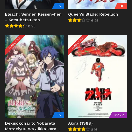
TV
BD
Bleach: Sennen Kessen-hen
Queen's Blade: Rebellion
- Ketsubetsu-tan
6.25
8.95
COMPLETED
COMPLETED
TV
Movie
Dekisokonai to Yobareta
Akira (1988)
Motoeiyuu wa Jikka kara
8.16