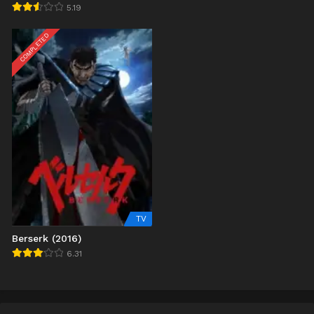
Tsuihou sareta node
5.19
Sukikatte ni Ikiru Koto ni
Shita
COMPLETED
TV
Berserk (2016)
6.31