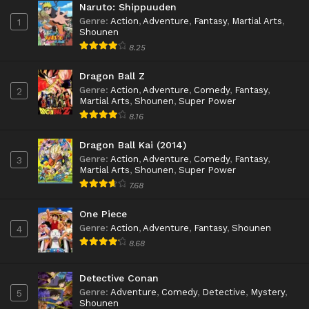
Naruto: Shippuuden
Genre
:
Action
,
Adventure
,
Fantasy
,
Martial Arts
,
1
Shounen
8.25
Dragon Ball Z
Genre
:
Action
,
Adventure
,
Comedy
,
Fantasy
,
2
Martial Arts
,
Shounen
,
Super Power
8.16
Dragon Ball Kai (2014)
Genre
:
Action
,
Adventure
,
Comedy
,
Fantasy
,
3
Martial Arts
,
Shounen
,
Super Power
7.68
One Piece
Genre
:
Action
,
Adventure
,
Fantasy
,
Shounen
4
8.68
Detective Conan
Genre
:
Adventure
,
Comedy
,
Detective
,
Mystery
,
5
Shounen