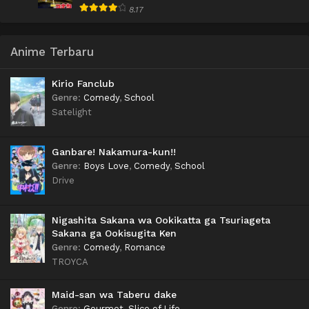
8.17
Anime Terbaru
Kirio Fanclub
Genre
:
Comedy
,
School
Satelight
Ganbare! Nakamura-kun!!
Genre
:
Boys Love
,
Comedy
,
School
Drive
Nigashita Sakana wa Ookikatta ga Tsuriageta
Sakana ga Ookisugita Ken
Genre
:
Comedy
,
Romance
TROYCA
Maid-san wa Taberu dake
Genre
:
Gourmet
,
Slice of Life