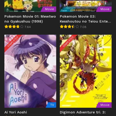
Movie
Movie
Pokemon Movie 01: Mewtwo
Pokemon Movie 03:
no Gyakushuu (1998)
Kesshoutou no Teiou Entei
(2000)
7.64
7.08
COMPLETED
COMPLETED
TV
Movie
Ai Yori Aoshi
Digimon Adventure tri. 3: