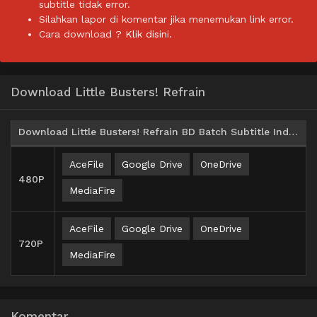
subtitle tidak error.
Silahkan lapor di komentar jika menemukan link error.
Cara download ?
Klik disini.
Download Little Busters! Refrain
Download Little Busters! Refrain BD Batch Subtitle Indonesia
AceFile
Google Drive
OneDrive
480P
MediaFire
AceFile
Google Drive
OneDrive
720P
MediaFire
Komentar