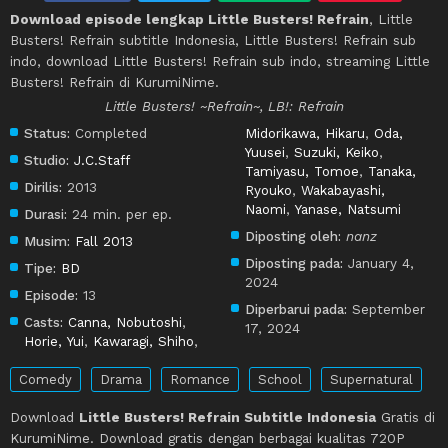
Download episode lengkap Little Busters! Refrain
, Little
Busters! Refrain subtitle Indonesia, Little Busters! Refrain sub
indo, download Little Busters! Refrain sub indo, streaming Little
Busters! Refrain di KurumiNime.
Little Busters! ~Refrain~, LB!: Refrain
Status:
Completed
Midorikawa, Hikaru
,
Oda,
Yuusei
,
Suzuki, Keiko
,
Studio:
J.C.Staff
Tamiyasu, Tomoe
,
Tanaka,
Dirilis:
2013
Ryouko
,
Wakabayashi,
Naomi
,
Yanase, Natsumi
Durasi:
24 min. per ep.
Diposting oleh:
nanz
Musim:
Fall 2013
Diposting pada:
January 4,
Tipe:
BD
2024
Episode:
13
Diperbarui pada:
September
Casts:
Canna, Nobutoshi
,
17, 2024
Horie, Yui
,
Kawaragi, Shiho
,
Comedy
Drama
Romance
School
Supernatural
Download
Little Busters! Refrain Subtitle Indonesia
Gratis di
KurumiNime. Download gratis dengan berbagai kualitas 720P