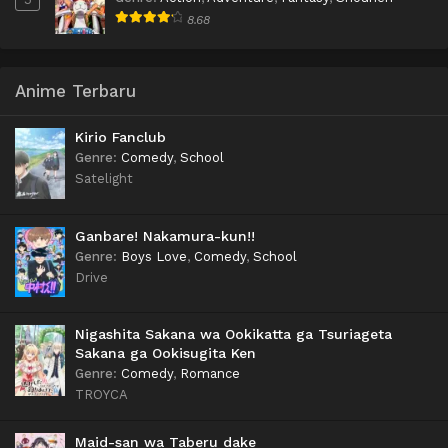
8.68
Anime Terbaru
Kirio Fanclub
Genre
:
Comedy
,
School
Satelight
Ganbare! Nakamura-kun!!
Genre
:
Boys Love
,
Comedy
,
School
Drive
Nigashita Sakana wa Ookikatta ga Tsuriageta
Sakana ga Ookisugita Ken
Genre
:
Comedy
,
Romance
TROYCA
Maid-san wa Taberu dake