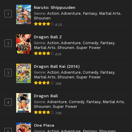
Naruto: Shippuuden
Genre
:
Action
,
Adventure
,
Fantasy
,
Martial Arts
,
1
Shounen
8.25
Dragon Ball Z
Genre
:
Action
,
Adventure
,
Comedy
,
Fantasy
,
2
Martial Arts
,
Shounen
,
Super Power
8.16
Dragon Ball Kai (2014)
Genre
:
Action
,
Adventure
,
Comedy
,
Fantasy
,
3
Martial Arts
,
Shounen
,
Super Power
7.68
Dragon Ball
Genre
:
Adventure
,
Comedy
,
Fantasy
,
Martial Arts
,
4
Shounen
,
Super Power
7.96
One Piece
Genre
:
Action
,
Adventure
,
Fantasy
,
Shounen
5