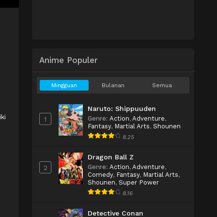
Anime Populer
Mingguan
Bulanan
Semua
Naruto: Shippuuden
ki
Genre
:
Action
,
Adventure
,
1
Fantasy
,
Martial Arts
,
Shounen
8.25
Dragon Ball Z
Genre
:
Action
,
Adventure
,
2
Comedy
,
Fantasy
,
Martial Arts
,
Shounen
,
Super Power
8.16
Detective Conan