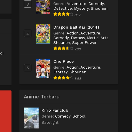
Genre
:
Adventure
,
Comedy
,
3
Detective
,
Mystery
,
Shounen
8.17
Dragon Ball Kai (2014)
Genre
:
Action
,
Adventure
,
4
Comedy
,
Fantasy
,
Martial Arts
,
Shounen
,
Super Power
7.68
di
One Piece
Genre
:
Action
,
Adventure
,
5
Fantasy
,
Shounen
8.68
Anime Terbaru
Kirio Fanclub
Genre
:
Comedy
,
School
Satelight