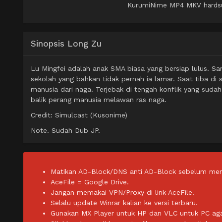
KurumiNime MP4 MKV hardsub 
Sinopsis Long Zu
Lu Mingfei adalah anak SMA biasa yang bersiap lulus. Sa
sekolah yang bahkan tidak pernah ia lamar. Saat tiba di
manusia dari naga. Terjebak di tengah konflik yang sud
balik perang manusia melawan ras naga.
Credit: Simulcast (Kusonime)
Note. Sudah Dub JP.
Matikan AD-Block/DNS anti AD-Block sebelum men
AceFile = Google Drive.
Jangan memakai VPN/Proxy di link AceFile.
Selalu update Winrar kalian ke versi terbaru.
Gunakan MX Player untuk HP dan VLC untuk PC agar 