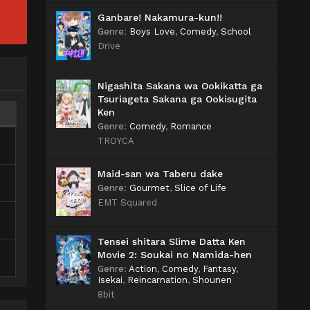
Ganbare! Nakamura-kun!!
Genre
:
Boys Love
,
Comedy
,
School
Drive
Nigashita Sakana wa Ookikatta ga
Tsuriageta Sakana ga Ookisugita
Ken
Genre
:
Comedy
,
Romance
TROYCA
Maid-san wa Taberu dake
Genre
:
Gourmet
,
Slice of Life
EMT Squared
Tensei shitara Slime Datta Ken
Movie 2: Soukai no Namida-hen
Genre
:
Action
,
Comedy
,
Fantasy
,
Isekai
,
Reincarnation
,
Shounen
8bit