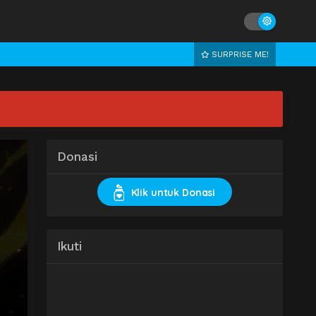
SURPRISE ME!
Donasi
Klik untuk Donasi
Ikuti