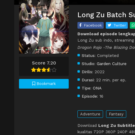
Long Zu Batch Su
Facebook
Twitter
Download episode lengka
Long Zu sub indo, streaming
Dragon Raja -The Blazing D
Status:
Completed
Score 7.20
Studio:
Garden Culture
Dirilis:
2022
Durasi:
22 min. per ep.
Bookmark
Tipe:
ONA
Episode:
16
Adventure
Fantasy
Download
Long Zu Subtitle
kualitas 720P 360P 240P 480