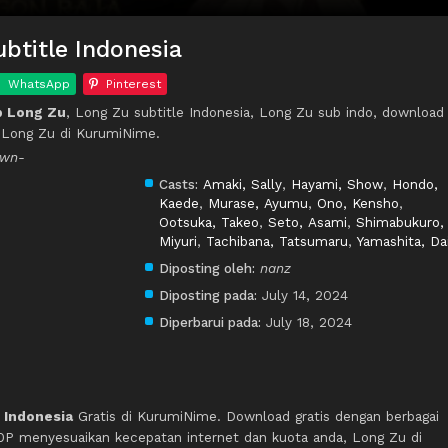
btitle Indonesia
WhatsApp
Pinterest
p Long Zu
, Long Zu subtitle Indonesia, Long Zu sub indo, download
 Long Zu di KurumiNime.
awn-
Casts:
Amaki, Sally
,
Hayami, Show
,
Hondo,
Kaede
,
Murase, Ayumu
,
Ono, Kensho
,
Ootsuka, Takeo
,
Seto, Asami
,
Shimabukuro,
Miyuri
,
Tachibana, Tatsumaru
,
Yamashita, Dai
Diposting oleh:
nanz
Diposting pada:
July 14, 2024
Diperbarui pada:
July 18, 2024
 Indonesia
Gratis di KurumiNime. Download gratis dengan berbagai
P menyesuaikan kecepatan internet dan kuota anda, Long Zu di