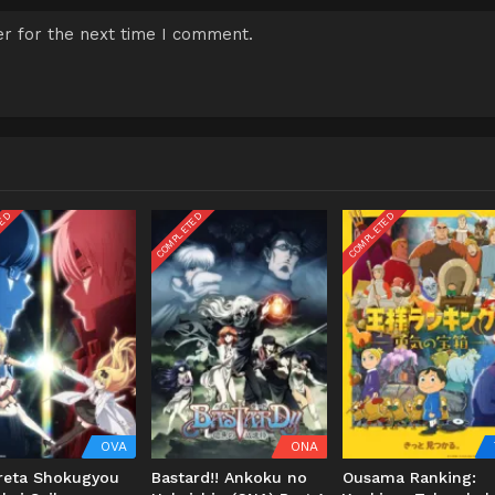
r for the next time I comment.
TED
COMPLETED
COMPLETED
OVA
ONA
ureta Shokugyou
Bastard!! Ankoku no
Ousama Ranking: