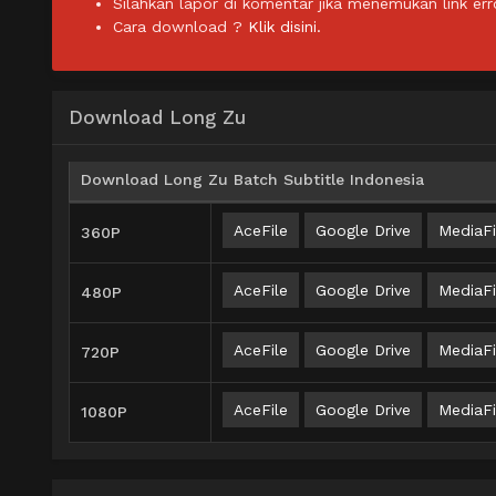
Silahkan lapor di komentar jika menemukan link err
Cara download ?
Klik disini.
Download Long Zu
Download Long Zu Batch Subtitle Indonesia
AceFile
Google Drive
MediaFi
360P
AceFile
Google Drive
MediaFi
480P
AceFile
Google Drive
MediaFi
720P
AceFile
Google Drive
MediaFi
1080P