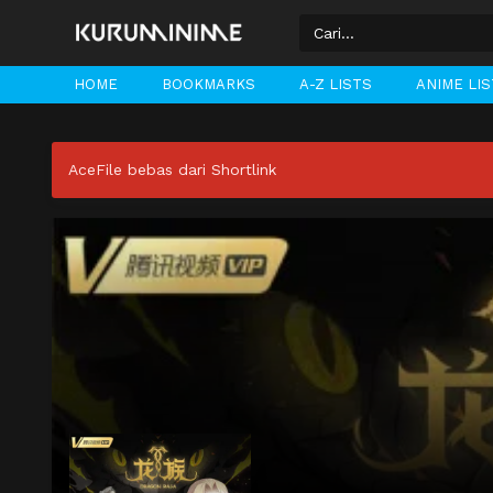
HOME
BOOKMARKS
A-Z LISTS
ANIME LI
AceFile bebas dari Shortlink