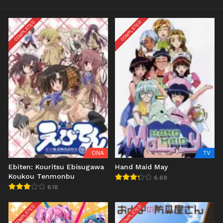
COMPLETED
COMPLETED
ONA
TV
Ebiten: Kouritsu Ebisugawa
Hand Maid May
Koukou Tenmonbu
6.69
6.18
COMPLETED
COMPLETED