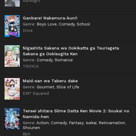
Satelight
Ganbare! Nakamura-kun!!
Genre
:
Boys Love
,
Comedy
,
School
Drive
Nigashita Sakana wa Ookikatta ga Tsuriageta
Sakana ga Ookisugita Ken
Genre
:
Comedy
,
Romance
TROYCA
Maid-san wa Taberu dake
Genre
:
Gourmet
,
Slice of Life
EMT Squared
Tensei shitara Slime Datta Ken Movie 2: Soukai no
Namida-hen
Genre
:
Action
,
Comedy
,
Fantasy
,
Isekai
,
Reincarnation
,
Shounen
8bit