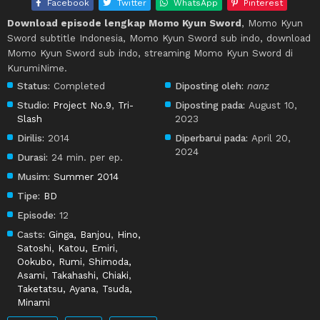
Facebook
Twitter
WhatsApp
Pinterest
Download episode lengkap Momo Kyun Sword
, Momo Kyun
Sword subtitle Indonesia, Momo Kyun Sword sub indo, download
Momo Kyun Sword sub indo, streaming Momo Kyun Sword di
KurumiNime.
Status:
Completed
Diposting oleh:
nanz
Studio:
Project No.9
,
Tri-
Diposting pada:
August 10,
Slash
2023
Dirilis:
2014
Diperbarui pada:
April 20,
2024
Durasi:
24 min. per ep.
Musim:
Summer 2014
Tipe:
BD
Episode:
12
Casts:
Ginga, Banjou
,
Hino,
Satoshi
,
Katou, Emiri
,
Ookubo, Rumi
,
Shimoda,
Asami
,
Takahashi, Chiaki
,
Taketatsu, Ayana
,
Tsuda,
Minami