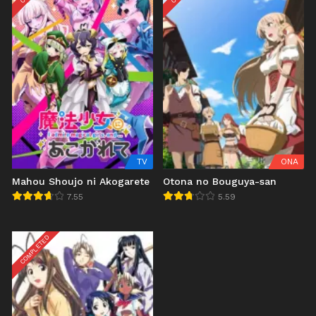
TV
ONA
Mahou Shoujo ni Akogarete
Otona no Bouguya-san
7.55
5.59
COMPLETED