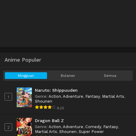
Anime Populer
Mingguan
Bulanan
Semua
Naruto: Shippuuden
Genre
:
Action
,
Adventure
,
Fantasy
,
Martial Arts
,
1
Shounen
8.25
Dragon Ball Z
Genre
:
Action
,
Adventure
,
Comedy
,
Fantasy
,
2
Martial Arts
,
Shounen
,
Super Power