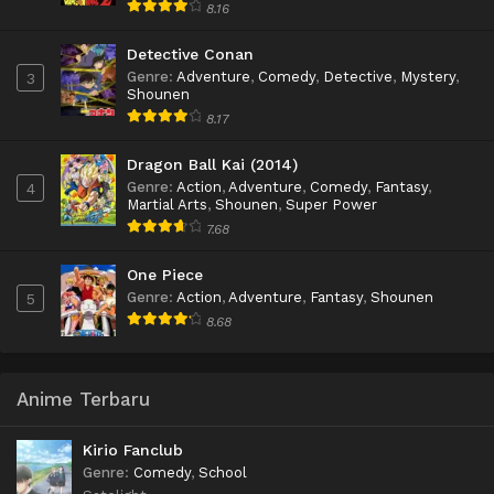
8.16
Detective Conan
Genre
:
Adventure
,
Comedy
,
Detective
,
Mystery
,
3
Shounen
8.17
Dragon Ball Kai (2014)
Genre
:
Action
,
Adventure
,
Comedy
,
Fantasy
,
4
Martial Arts
,
Shounen
,
Super Power
7.68
One Piece
Genre
:
Action
,
Adventure
,
Fantasy
,
Shounen
5
8.68
Anime Terbaru
Kirio Fanclub
Genre
:
Comedy
,
School