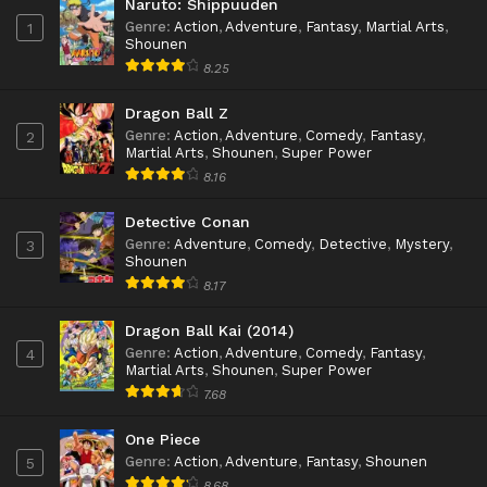
Naruto: Shippuuden
Genre
:
Action
,
Adventure
,
Fantasy
,
Martial Arts
,
1
Shounen
8.25
Dragon Ball Z
Genre
:
Action
,
Adventure
,
Comedy
,
Fantasy
,
2
Martial Arts
,
Shounen
,
Super Power
8.16
Detective Conan
Genre
:
Adventure
,
Comedy
,
Detective
,
Mystery
,
3
Shounen
8.17
Dragon Ball Kai (2014)
Genre
:
Action
,
Adventure
,
Comedy
,
Fantasy
,
4
Martial Arts
,
Shounen
,
Super Power
7.68
One Piece
Genre
:
Action
,
Adventure
,
Fantasy
,
Shounen
5
8.68