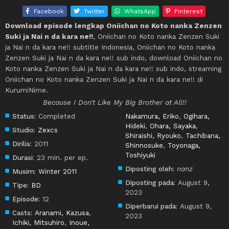
Facebook
Twitter
WhatsApp
Pinterest
Download episode lengkap Oniichan no Koto nanka Zenzen
Suki ja Nai n da kara ne!!
, Oniichan no Koto nanka Zenzen Suki
ja Nai n da kara ne!! subtitle Indonesia, Oniichan no Koto nanka
Zenzen Suki ja Nai n da kara ne!! sub indo, download Oniichan no
Koto nanka Zenzen Suki ja Nai n da kara ne!! sub indo, streaming
Oniichan no Koto nanka Zenzen Suki ja Nai n da kara ne!! di
KurumiNime.
Because I Don't Like My Big Brother at All!!
Status:
Completed
Nakamura, Eriko
,
Ogihara,
Hideki
,
Ohara, Sayaka
,
Studio:
Zexcs
Shiraishi, Ryouko
,
Tachibana,
Dirilis:
2011
Shinnosuke
,
Toyonaga,
Toshiyuki
Durasi:
23 min. per ep.
Diposting oleh:
nanz
Musim:
Winter 2011
Diposting pada:
August 9,
Tipe:
BD
2023
Episode:
12
Diperbarui pada:
August 9,
Casts:
Aranami, Kazusa
,
2023
Ichiki, Mitsuhiro
,
Inoue,