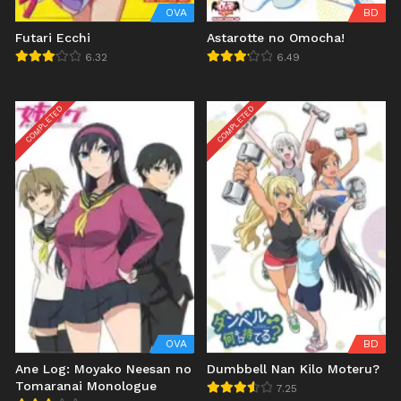
OVA
BD
Futari Ecchi
Astarotte no Omocha!
6.32
6.49
COMPLETED
COMPLETED
OVA
BD
Ane Log: Moyako Neesan no
Dumbbell Nan Kilo Moteru?
Tomaranai Monologue
7.25