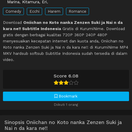
Marina
,
Kitamura, Eri
,
Comedy
Ecchi
Harem
Romance
Download
Oniichan no Koto nanka Zenzen Suki ja Nai n da
kara ne!! Subtitle Indonesia
Gratis di KurumiNime. Download
gratis dengan berbagai kualitas 720P 360P 240P 480P
menyesuaikan kecepatan internet dan kuota anda, Oniichan no
Koto nanka Zenzen Suki ja Nai n da kara ne!! di KurumiNime MP4
MKV hardsub softsub Subtitle Indonesia sudah tersedia di dalam
video.
Score 6.08
Bookmark
Diikuti 1 orang
Sinopsis Oniichan no Koto nanka Zenzen Suki ja
Nai n da kara ne!!